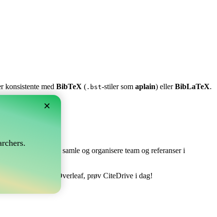
ter konsistente med
BibTeX
(
-stiler som
aplain
) eller
BibLaTeX
.
.bst
×
rchers.
e perfekt! Det lar deg samle og organisere team og referanser i
ere din bibliografi i Overleaf, prøv CiteDrive i dag!