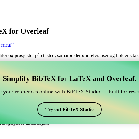
eX for Overleaf
erleaf”
filer og prosjekter på ett sted, samarbeider om referanser og holder sita
håndtere din BibTeX-referanse, som kobles til Overleaf?
Simplify BibTeX for LaTeX and Overleaf.
 håndtere din BibTeX-referanse, som kobles til Overleaf?”
 your references online with BibTeX Studio — built for resea
 dine referanser, siteringer og bibliografi i Overleaf, kan CiteDrive vær
erleaf-prosjekt.
Try out BibTeX Studio
ulike stiler, inkludert aplain. Så hvis du ser etter en enkel måte å håndt
erte hjelpedokumentasjon.