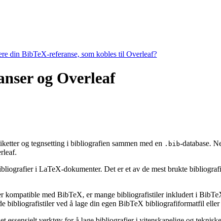
tere din BibTeX-referanse, som kobles til Overleaf?
ranser og Overleaf
 etiketter og tegnsetting i bibliografien sammen med en
-database. Ne
.bib
leaf.
ibliografier i LaTeX-dokumenter. Det er et av de mest brukte bibliografiv
 er kompatible med BibTeX, er mange bibliografistiler inkludert i BibTeX 
bibliografistiler ved å lage din egen BibTeX bibliografiformatfil eller 
t essensielt verktøy for å lage bibliografier i vitenskapelige og tekni