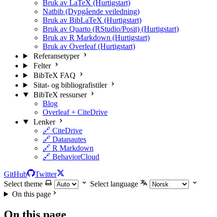
Bruk av LaTeX (Hurtigstart)
Natbib (Dypgående veiledning)
Bruk av BibLaTeX (Hurtigstart)
Bruk av Quarto (RStudio/Posit) (Hurtigstart)
Bruk av R Markdown (Hurtigstart)
Bruk av Overleaf (Hurtigstart)
Referansetyper
Felter
BibTeX FAQ
Sitat- og bibliografistiler
BibTeX ressurser
Blog
Overleaf + CiteDrive
Lenker
🔗 CiteDrive
🔗 Datanautes
🔗 R Markdown
🔗 BehaviorCloud
GitHub
Twitter
Select theme
Select language
On this page
On this page