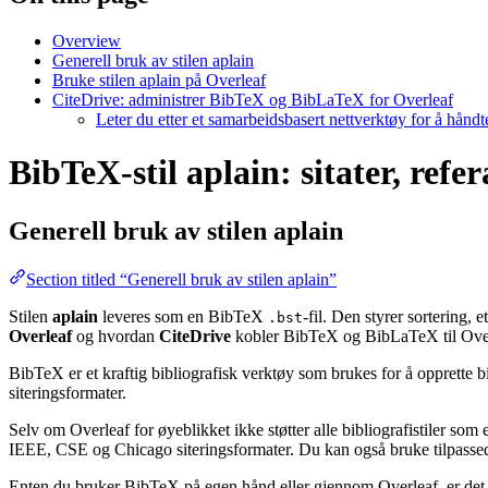
Overview
Generell bruk av stilen aplain
Bruke stilen aplain på Overleaf
CiteDrive: administrer BibTeX og BibLaTeX for Overleaf
Leter du etter et samarbeidsbasert nettverktøy for å hånd
BibTeX-stil aplain: sitater, refe
Generell bruk av stilen
aplain
Section titled “Generell bruk av stilen aplain”
Stilen
aplain
leveres som en BibTeX
-fil. Den styrer sortering,
.bst
Overleaf
og hvordan
CiteDrive
kobler BibTeX og BibLaTeX til Over
BibTeX er et kraftig bibliografisk verktøy som brukes for å opprette b
siteringsformater.
Selv om Overleaf for øyeblikket ikke støtter alle bibliografistiler som
IEEE, CSE og Chicago siteringsformater. Du kan også bruke tilpassede 
Enten du bruker BibTeX på egen hånd eller gjennom Overleaf, er det e