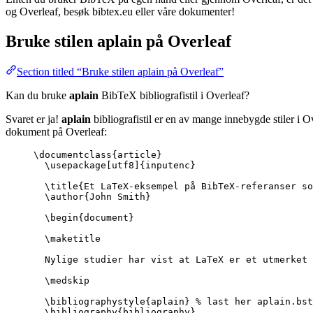
og Overleaf, besøk bibtex.eu eller våre dokumenter!
Bruke stilen
aplain
på Overleaf
Section titled “Bruke stilen aplain på Overleaf”
Kan du bruke
aplain
BibTeX bibliografistil i Overleaf?
Svaret er ja!
aplain
bibliografistil er en av mange innebygde stiler i O
dokument på Overleaf:
\documentclass
{
article
}
\usepackage
[
utf8
]{
inputenc
}
\title
{Et LaTeX-eksempel på BibTeX-referanser so
\author
{John Smith}
\begin
{
document
}
\maketitle
Nylige studier har vist at LaTeX er et utmerket 
\medskip
\bibliographystyle
{aplain} 
% last her aplain.bst
\bibliography
{bibliography}