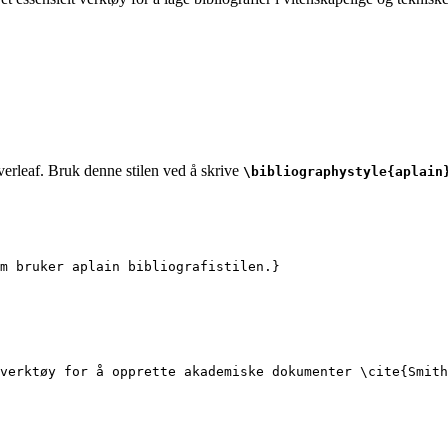
verleaf. Bruk denne stilen ved å skrive
\bibliographystyle{aplain
m bruker aplain bibliografistilen.}
verktøy for å opprette akademiske dokumenter 
\cite
{
Smith