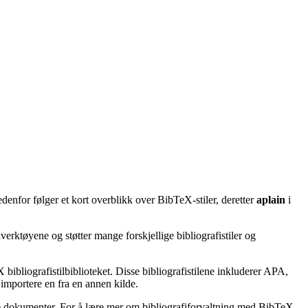
denfor følger et kort overblikk over BibTeX-stiler, deretter
aplain
i
erktøyene og støtter mange forskjellige bibliografistiler og
bibliografistilbiblioteket. Disse bibliografistilene inkluderer APA,
importere en fra en annen kilde.
ske dokumenter. For å lære mer om bibliografiforvaltning med BibTeX