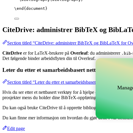
\end
{
document
}
CiteDrive: administrer BibTeX og BibLaT
Section titled “CiteDrive: administrer BibTeX og BibLaTeX for Ov
CiteDrive
er for LaTeX-brukere på
Overleaf
: du administrerer
-
.bib
Det følgende binder arbeidsflyten din til Overleaf.
Leter du etter et samarbeidsbasert nettverktøy for å 
Section titled “Leter du etter et samarbeidsbasert nettverktøy for å
Manage
Hvis du ser etter et nettbasert verktøy for å hjelpe deg med å håndtere
prosjekter mens du holder dine BibTeX-oppføringer oppdatert i ditt Ov
Du kan også bruke CiteDrive til å opprette bibliografier og siteringer i 
Du kan finne mer informasjon om hvordan du gjør dette i vår nettbas
Edit page