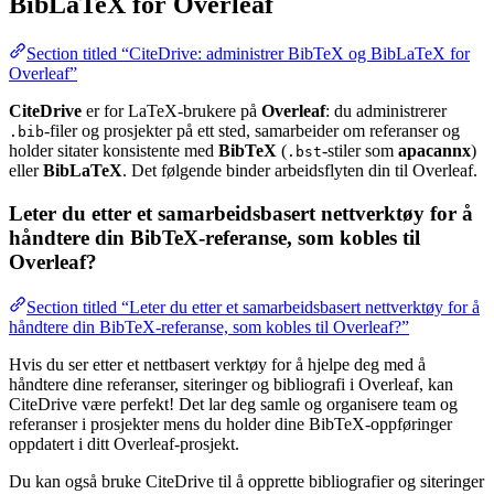
BibLaTeX for Overleaf
Section titled “CiteDrive: administrer BibTeX og BibLaTeX for
Overleaf”
CiteDrive
er for LaTeX-brukere på
Overleaf
: du administrerer
-filer og prosjekter på ett sted, samarbeider om referanser og
.bib
holder sitater konsistente med
BibTeX
(
-stiler som
apacannx
)
.bst
eller
BibLaTeX
. Det følgende binder arbeidsflyten din til Overleaf.
Leter du etter et samarbeidsbasert nettverktøy for å
håndtere din BibTeX-referanse, som kobles til
Overleaf?
Section titled “Leter du etter et samarbeidsbasert nettverktøy for å
håndtere din BibTeX-referanse, som kobles til Overleaf?”
Hvis du ser etter et nettbasert verktøy for å hjelpe deg med å
håndtere dine referanser, siteringer og bibliografi i Overleaf, kan
CiteDrive være perfekt! Det lar deg samle og organisere team og
referanser i prosjekter mens du holder dine BibTeX-oppføringer
oppdatert i ditt Overleaf-prosjekt.
Du kan også bruke CiteDrive til å opprette bibliografier og siteringer