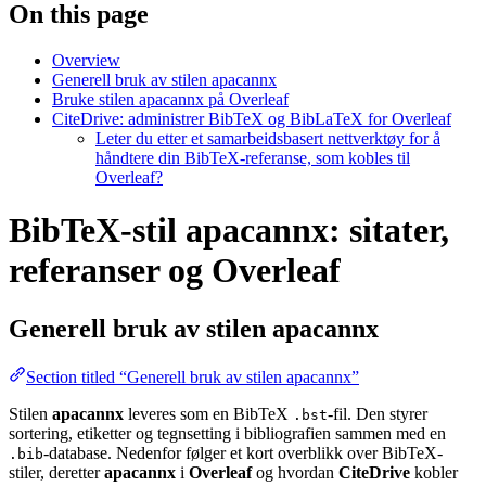
On this page
Overview
Generell bruk av stilen apacannx
Bruke stilen apacannx på Overleaf
CiteDrive: administrer BibTeX og BibLaTeX for Overleaf
Leter du etter et samarbeidsbasert nettverktøy for å
håndtere din BibTeX-referanse, som kobles til
Overleaf?
BibTeX-stil apacannx: sitater,
referanser og Overleaf
Generell bruk av stilen
apacannx
Section titled “Generell bruk av stilen apacannx”
Stilen
apacannx
leveres som en BibTeX
-fil. Den styrer
.bst
sortering, etiketter og tegnsetting i bibliografien sammen med en
-database. Nedenfor følger et kort overblikk over BibTeX-
.bib
stiler, deretter
apacannx
i
Overleaf
og hvordan
CiteDrive
kobler