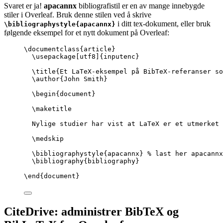
Svaret er ja!
apacannx
bibliografistil er en av mange innebygde
stiler i Overleaf. Bruk denne stilen ved å skrive
i ditt tex-dokument, eller bruk
\bibliographystyle{apacannx}
følgende eksempel for et nytt dokument på Overleaf:
\documentclass
{
article
}
\usepackage
[
utf8
]{
inputenc
}
\title
{Et LaTeX-eksempel på BibTeX-referanser s
\author
{John Smith}
\begin
{
document
}
\maketitle
Nylige studier har vist at LaTeX er et utmerket 
\medskip
\bibliographystyle
{apacannx} 
% last her apacannx
\bibliography
{bibliography}
\end
{
document
}
CiteDrive: administrer BibTeX og