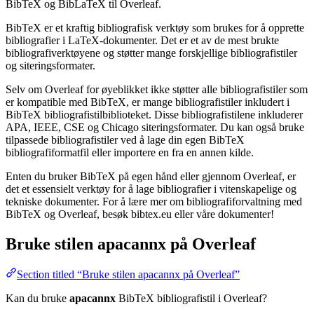
BibTeX og BibLaTeX til Overleaf.
BibTeX er et kraftig bibliografisk verktøy som brukes for å opprette
bibliografier i LaTeX-dokumenter. Det er et av de mest brukte
bibliografiverktøyene og støtter mange forskjellige bibliografistiler
og siteringsformater.
Selv om Overleaf for øyeblikket ikke støtter alle bibliografistiler som
er kompatible med BibTeX, er mange bibliografistiler inkludert i
BibTeX bibliografistilbiblioteket. Disse bibliografistilene inkluderer
APA, IEEE, CSE og Chicago siteringsformater. Du kan også bruke
tilpassede bibliografistiler ved å lage din egen BibTeX
bibliografiformatfil eller importere en fra en annen kilde.
Enten du bruker BibTeX på egen hånd eller gjennom Overleaf, er
det et essensielt verktøy for å lage bibliografier i vitenskapelige og
tekniske dokumenter. For å lære mer om bibliografiforvaltning med
BibTeX og Overleaf, besøk bibtex.eu eller våre dokumenter!
Bruke stilen
apacannx
på Overleaf
Section titled “Bruke stilen apacannx på Overleaf”
Kan du bruke
apacannx
BibTeX bibliografistil i Overleaf?