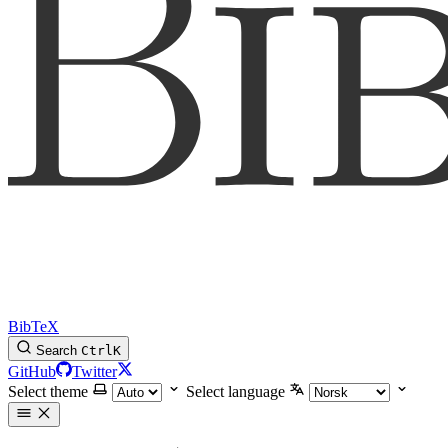
BibTeX
Search
Ctrl
K
GitHub
Twitter
Select theme
Select language