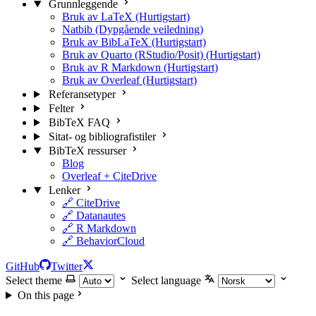
Grunnleggende
Bruk av LaTeX (Hurtigstart)
Natbib (Dypgående veiledning)
Bruk av BibLaTeX (Hurtigstart)
Bruk av Quarto (RStudio/Posit) (Hurtigstart)
Bruk av R Markdown (Hurtigstart)
Bruk av Overleaf (Hurtigstart)
Referansetyper
Felter
BibTeX FAQ
Sitat- og bibliografistiler
BibTeX ressurser
Blog
Overleaf + CiteDrive
Lenker
🔗 CiteDrive
🔗 Datanautes
🔗 R Markdown
🔗 BehaviorCloud
GitHub
Twitter
Select theme
Select language
On this page