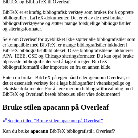
BibTeX og BibLaTeX til Overleaf.
BibTeX er et kraftig bibliografisk verktøy som brukes for å opprette
bibliografier i LaTeX-dokumenter. Det er et av de mest brukte
bibliografiverktøyene og støtter mange forskjellige bibliografistiler
og siteringsformater.
Selv om Overleaf for øyeblikket ikke støtter alle bibliografistiler som
er kompatible med BibTeX, er mange bibliografistiler inkludert i
BibTeX bibliografistilbiblioteket. Disse bibliografistilene inkluderer
APA, IEEE, CSE og Chicago siteringsformater. Du kan også bruke
tilpassede bibliografistiler ved å lage din egen BibTeX
bibliografiformatfil eller importere en fra en annen kilde.
Enten du bruker BibTeX på egen hånd eller gjennom Overleaf, er
det et essensielt verktøy for å lage bibliografier i vitenskapelige og
tekniske dokumenter. For å lære mer om bibliografiforvaltning med
BibTeX og Overleaf, besøk bibtex.eu eller våre dokumenter!
Bruke stilen
apacann
på Overleaf
Section titled “Bruke stilen apacann på Overleaf”
Kan du bruke
apacann
BibTeX bibliografistil i Overleaf?