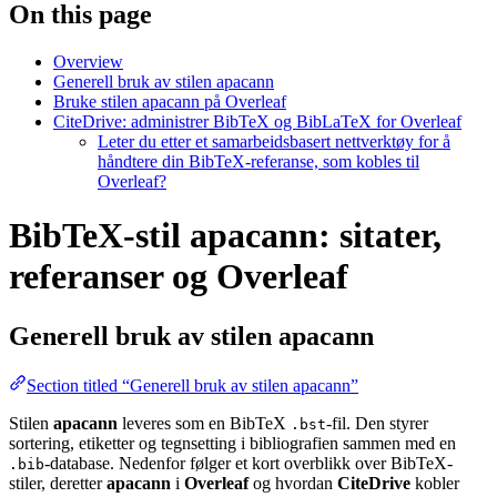
On this page
Overview
Generell bruk av stilen apacann
Bruke stilen apacann på Overleaf
CiteDrive: administrer BibTeX og BibLaTeX for Overleaf
Leter du etter et samarbeidsbasert nettverktøy for å
håndtere din BibTeX-referanse, som kobles til
Overleaf?
BibTeX-stil apacann: sitater,
referanser og Overleaf
Generell bruk av stilen
apacann
Section titled “Generell bruk av stilen apacann”
Stilen
apacann
leveres som en BibTeX
-fil. Den styrer
.bst
sortering, etiketter og tegnsetting i bibliografien sammen med en
-database. Nedenfor følger et kort overblikk over BibTeX-
.bib
stiler, deretter
apacann
i
Overleaf
og hvordan
CiteDrive
kobler