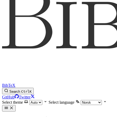
BibTeX
Search
Ctrl
K
GitHub
Twitter
Select theme
Select language