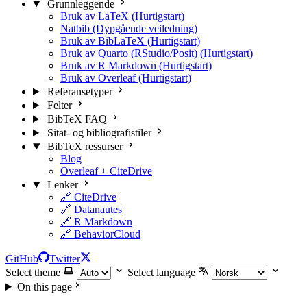
Grunnleggende
Bruk av LaTeX (Hurtigstart)
Natbib (Dypgående veiledning)
Bruk av BibLaTeX (Hurtigstart)
Bruk av Quarto (RStudio/Posit) (Hurtigstart)
Bruk av R Markdown (Hurtigstart)
Bruk av Overleaf (Hurtigstart)
Referansetyper
Felter
BibTeX FAQ
Sitat- og bibliografistiler
BibTeX ressurser
Blog
Overleaf + CiteDrive
Lenker
🔗 CiteDrive
🔗 Datanautes
🔗 R Markdown
🔗 BehaviorCloud
GitHub
Twitter
Select theme
Select language
On this page