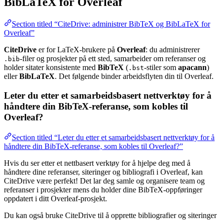
BibLaTeX for Overleaf
Section titled “CiteDrive: administrer BibTeX og BibLaTeX for
Overleaf”
CiteDrive
er for LaTeX-brukere på
Overleaf
: du administrerer
-filer og prosjekter på ett sted, samarbeider om referanser og
.bib
holder sitater konsistente med
BibTeX
(
-stiler som
apacann
)
.bst
eller
BibLaTeX
. Det følgende binder arbeidsflyten din til Overleaf.
Leter du etter et samarbeidsbasert nettverktøy for å
håndtere din BibTeX-referanse, som kobles til
Overleaf?
Section titled “Leter du etter et samarbeidsbasert nettverktøy for å
håndtere din BibTeX-referanse, som kobles til Overleaf?”
Hvis du ser etter et nettbasert verktøy for å hjelpe deg med å
håndtere dine referanser, siteringer og bibliografi i Overleaf, kan
CiteDrive være perfekt! Det lar deg samle og organisere team og
referanser i prosjekter mens du holder dine BibTeX-oppføringer
oppdatert i ditt Overleaf-prosjekt.
Du kan også bruke CiteDrive til å opprette bibliografier og siteringer