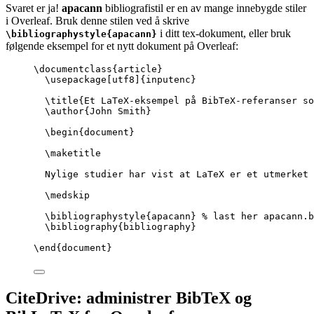
Svaret er ja!
apacann
bibliografistil er en av mange innebygde stiler
i Overleaf. Bruk denne stilen ved å skrive
i ditt tex-dokument, eller bruk
\bibliographystyle{apacann}
følgende eksempel for et nytt dokument på Overleaf:
\documentclass
{
article
}
\usepackage
[
utf8
]{
inputenc
}
\title
{Et LaTeX-eksempel på BibTeX-referanser so
\author
{John Smith}
\begin
{
document
}
\maketitle
Nylige studier har vist at LaTeX er et utmerket 
\medskip
\bibliographystyle
{apacann} 
% last her apacann.b
\bibliography
{bibliography}
\end
{
document
}
CiteDrive: administrer BibTeX og