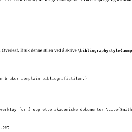
 i Overleaf. Bruk denne stilen ved å skrive
\bibliographystyle{aomp
om bruker aomplain bibliografistilen.}
verktøy for å opprette akademiske dokumenter 
\cite
{
Smith
.bst