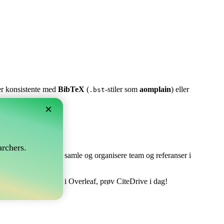
ter konsistente med
BibTeX
(
-stiler som
aomplain
) eller
.bst
×
rchers.
e perfekt! Det lar deg samle og organisere team og referanser i
ndtere din bibliografi i Overleaf, prøv CiteDrive i dag!