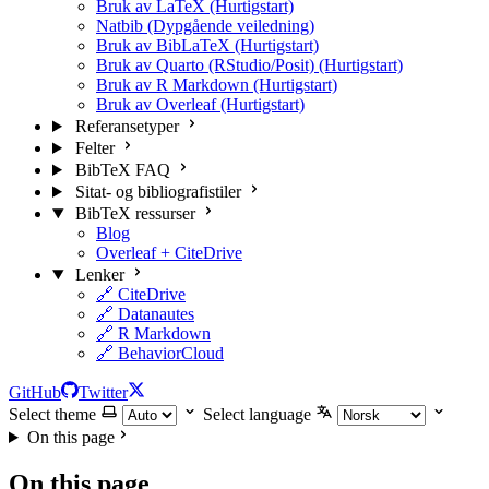
Bruk av LaTeX (Hurtigstart)
Natbib (Dypgående veiledning)
Bruk av BibLaTeX (Hurtigstart)
Bruk av Quarto (RStudio/Posit) (Hurtigstart)
Bruk av R Markdown (Hurtigstart)
Bruk av Overleaf (Hurtigstart)
Referansetyper
Felter
BibTeX FAQ
Sitat- og bibliografistiler
BibTeX ressurser
Blog
Overleaf + CiteDrive
Lenker
🔗 CiteDrive
🔗 Datanautes
🔗 R Markdown
🔗 BehaviorCloud
GitHub
Twitter
Select theme
Select language
On this page
On this page