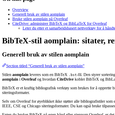
Overview
Generell bruk av stilen aomplain
Bruke stilen aomplain på Overleaf
CiteDrive: administrer BibTeX og BibLaTeX for Overleaf
Leter du etter et samarbeidsbasert nettverktøy for å hånd
BibTeX-stil aomplain: sitater, r
Generell bruk av stilen
aomplain
Section titled “Generell bruk av stilen aomplain”
Stilen
aomplain
leveres som en BibTeX
-fil. Den styrer sorteri
.bst
aomplain
i
Overleaf
og hvordan
CiteDrive
kobler BibTeX og BibLaT
BibTeX er et kraftig bibliografisk verktøy som brukes for å opprette b
siteringsformater.
Selv om Overleaf for øyeblikket ikke støtter alle bibliografistiler som
IEEE, CSE og Chicago siteringsformater. Du kan også bruke tilpassede 
Enten du bruker BibTeX på egen hånd eller gjennom Overleaf, er det e