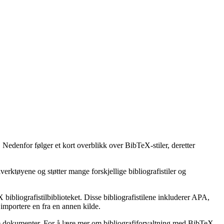
 Nedenfor følger et kort overblikk over BibTeX-stiler, deretter
erktøyene og støtter mange forskjellige bibliografistiler og
bibliografistilbiblioteket. Disse bibliografistilene inkluderer APA,
importere en fra en annen kilde.
ske dokumenter. For å lære mer om bibliografiforvaltning med BibTeX