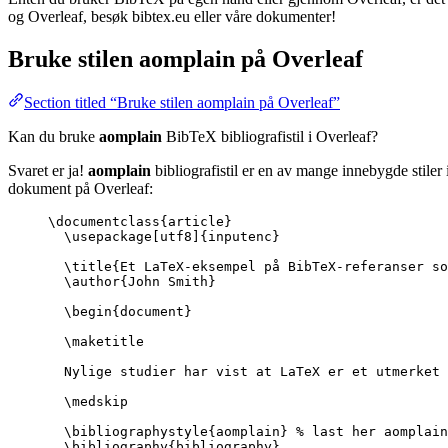
og Overleaf, besøk bibtex.eu eller våre dokumenter!
Bruke stilen
aomplain
på Overleaf
Section titled “Bruke stilen aomplain på Overleaf”
Kan du bruke
aomplain
BibTeX bibliografistil i Overleaf?
Svaret er ja!
aomplain
bibliografistil er en av mange innebygde stiler
dokument på Overleaf:
\documentclass
{
article
}
\usepackage
[
utf8
]{
inputenc
}
\title
{Et LaTeX-eksempel på BibTeX-referanser s
\author
{John Smith}
\begin
{
document
}
\maketitle
Nylige studier har vist at LaTeX er et utmerket 
\medskip
\bibliographystyle
{aomplain} 
% last her aomplain
\bibliography
{bibliography}