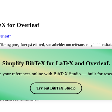
eX for Overleaf
erleaf”
filer og prosjekter på ett sted, samarbeider om referanser og holder sita
håndtere din BibTeX-referanse, som kobles til Overleaf?
Simplify BibTeX for LaTeX and Overleaf.
 håndtere din BibTeX-referanse, som kobles til Overleaf?”
 your references online with BibTeX Studio — built for resea
 dine referanser, siteringer og bibliografi i Overleaf, kan CiteDrive vær
erleaf-prosjekt.
Try out BibTeX Studio
 ulike stiler, inkludert aomplain. Så hvis du ser etter en enkel måte å hå
erte hjelpedokumentasjon.