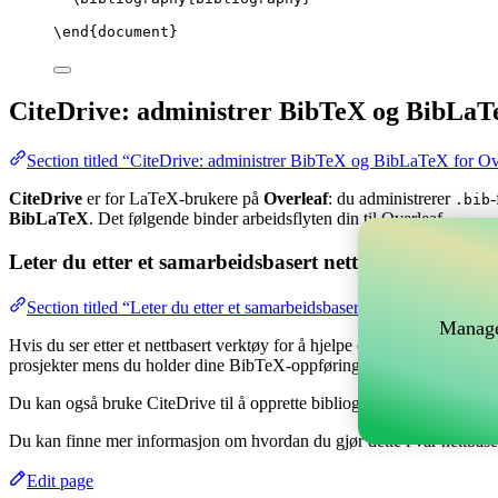
\end
{
document
}
CiteDrive: administrer BibTeX og BibLaT
Section titled “CiteDrive: administrer BibTeX og BibLaTeX for Ov
CiteDrive
er for LaTeX-brukere på
Overleaf
: du administrerer
-
.bib
BibLaTeX
. Det følgende binder arbeidsflyten din til Overleaf.
Leter du etter et samarbeidsbasert nettverktøy for å 
Section titled “Leter du etter et samarbeidsbasert nettverktøy for å
Manage
Hvis du ser etter et nettbasert verktøy for å hjelpe deg med å håndtere
prosjekter mens du holder dine BibTeX-oppføringer oppdatert i ditt Ov
Du kan også bruke CiteDrive til å opprette bibliografier og siteringer i
Du kan finne mer informasjon om hvordan du gjør dette i vår nettbas
Edit page