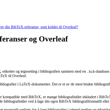
tere din BibTeX-referanse, som kobles til Overleaf?
eferanser og Overleaf
ng, etiketter og tegnsetting i bibliografien sammen med en
-database.
.bib
eX til Overleaf.
ibliografier i LaTeX-dokumenter. Det er et av de mest brukte bibliografiv
 er kompatible med BibTeX, er mange bibliografistiler inkludert i BibTeX 
bibliografistiler ved å lage din egen BibTeX bibliografiformatfil eller 
t essensielt verktøy for å lage bibliografier i vitenskapelige og tekni