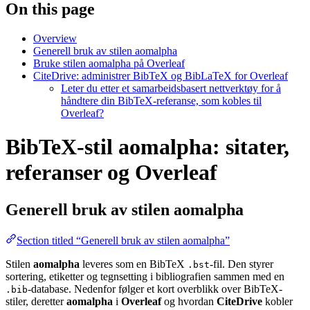
On this page
Overview
Generell bruk av stilen aomalpha
Bruke stilen aomalpha på Overleaf
CiteDrive: administrer BibTeX og BibLaTeX for Overleaf
Leter du etter et samarbeidsbasert nettverktøy for å
håndtere din BibTeX-referanse, som kobles til
Overleaf?
BibTeX-stil aomalpha: sitater,
referanser og Overleaf
Generell bruk av stilen
aomalpha
Section titled “Generell bruk av stilen aomalpha”
Stilen
aomalpha
leveres som en BibTeX
-fil. Den styrer
.bst
sortering, etiketter og tegnsetting i bibliografien sammen med en
-database. Nedenfor følger et kort overblikk over BibTeX-
.bib
stiler, deretter
aomalpha
i
Overleaf
og hvordan
CiteDrive
kobler