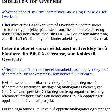
BibLaTeX for Overleaf
Section titled “CiteDrive: administrer BibTeX og BibLaTeX for
Overleaf”
CiteDrive
er for LaTeX-brukere på
Overleaf
: du administrerer
-filer og prosjekter på ett sted, samarbeider om referanser og
.bib
holder sitater konsistente med
BibTeX
(
-stiler som
aomalpha
)
.bst
eller
BibLaTeX
. Det følgende binder arbeidsflyten din til Overleaf.
Leter du etter et samarbeidsbasert nettverktøy for å
håndtere din BibTeX-referanse, som kobles til
Overleaf?
Section titled “Leter du etter et samarbeidsbasert nettverktøy for å
håndtere din BibTeX-referanse, som kobles til Overleaf?”
Hvis du ser etter et nettbasert verktøy for å hjelpe deg med å
håndtere dine referanser, siteringer og bibliografi i Overleaf, kan
CiteDrive være perfekt! Det lar deg samle og organisere team og
referanser i prosjekter mens du holder dine BibTeX-oppføringer
oppdatert i ditt Overleaf-prosjekt.
Du kan også bruke CiteDrive til å opprette bibliografier og siteringer