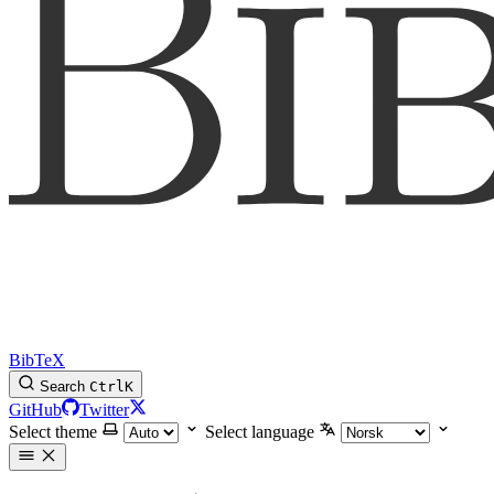
BibTeX
Search
Ctrl
K
GitHub
Twitter
Select theme
Select language