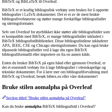
BibTeX og BibLaTeX til Overleaf.
BibTeX er et kraftig bibliografisk verktøy som brukes for å opprette
bibliografier i LaTeX-dokumenter. Det er et av de mest brukte
bibliografiverktøyene og støtter mange forskjellige bibliografistiler
og siteringsformater.
Selv om Overleaf for øyeblikket ikke støtter alle bibliografistiler som
er kompatible med BibTeX, er mange bibliografistiler inkludert i
BibTeX bibliografistilbiblioteket. Disse bibliografistilene inkluderer
APA, IEEE, CSE og Chicago siteringsformater. Du kan også bruke
tilpassede bibliografistiler ved å lage din egen BibTeX
bibliografiformatfil eller importere en fra en annen kilde.
Enten du bruker BibTeX på egen hånd eller gjennom Overleaf, er
det et essensielt verktøy for å lage bibliografier i vitenskapelige og
tekniske dokumenter. For å lære mer om bibliografiforvaltning med
BibTeX og Overleaf, besøk bibtex.eu eller våre dokumenter!
Bruke stilen
aomalpha
på Overleaf
Section titled “Bruke stilen aomalpha på Overleaf”
Kan du bruke
aomalpha
BibTeX bibliografistil i Overleaf?