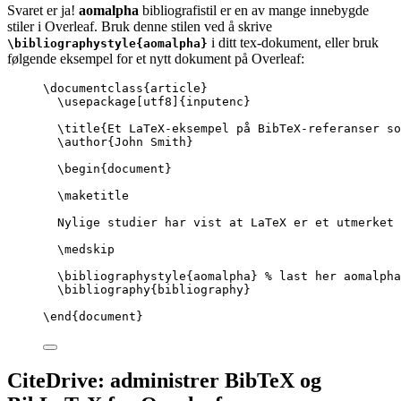
Svaret er ja!
aomalpha
bibliografistil er en av mange innebygde
stiler i Overleaf. Bruk denne stilen ved å skrive
i ditt tex-dokument, eller bruk
\bibliographystyle{aomalpha}
følgende eksempel for et nytt dokument på Overleaf:
\documentclass
{
article
}
\usepackage
[
utf8
]{
inputenc
}
\title
{Et LaTeX-eksempel på BibTeX-referanser s
\author
{John Smith}
\begin
{
document
}
\maketitle
Nylige studier har vist at LaTeX er et utmerket 
\medskip
\bibliographystyle
{aomalpha} 
% last her aomalpha
\bibliography
{bibliography}
\end
{
document
}
CiteDrive: administrer BibTeX og