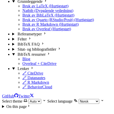
Grunnleggende
Bruk av LaTeX (Hurtigstart)
Natbib (Dypgående veiledning)
Bruk av BibLaTeX (Hurtigstart)
Bruk av Quarto (RStudio/Posit) (Hurtigstart)
Bruk av R Markdown (Hurtigstart)
Bruk av Overleaf (Hurtigstart)
Referansetyper
Felter
BibTeX FAQ
Sitat- og bibliografistiler
BibTeX ressurser
Blog
Overleaf + CiteDrive
Lenker
🔗 CiteDrive
🔗 Datanautes
🔗 R Markdown
🔗 BehaviorCloud
GitHub
Twitter
Select theme
Select language
On this page