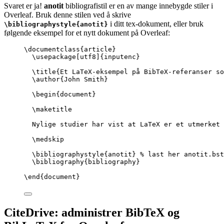
Svaret er ja!
anotit
bibliografistil er en av mange innebygde stiler i
Overleaf. Bruk denne stilen ved å skrive
i ditt tex-dokument, eller bruk
\bibliographystyle{anotit}
følgende eksempel for et nytt dokument på Overleaf:
\documentclass
{
article
}
\usepackage
[
utf8
]{
inputenc
}
\title
{Et LaTeX-eksempel på BibTeX-referanser so
\author
{John Smith}
\begin
{
document
}
\maketitle
Nylige studier har vist at LaTeX er et utmerket 
\medskip
\bibliographystyle
{anotit} 
% last her anotit.bst
\bibliography
{bibliography}
\end
{
document
}
CiteDrive: administrer BibTeX og