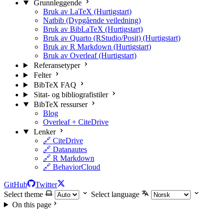
Grunnleggende
Bruk av LaTeX (Hurtigstart)
Natbib (Dypgående veiledning)
Bruk av BibLaTeX (Hurtigstart)
Bruk av Quarto (RStudio/Posit) (Hurtigstart)
Bruk av R Markdown (Hurtigstart)
Bruk av Overleaf (Hurtigstart)
Referansetyper
Felter
BibTeX FAQ
Sitat- og bibliografistiler
BibTeX ressurser
Blog
Overleaf + CiteDrive
Lenker
🔗 CiteDrive
🔗 Datanautes
🔗 R Markdown
🔗 BehaviorCloud
GitHub
Twitter
Select theme
Select language
On this page