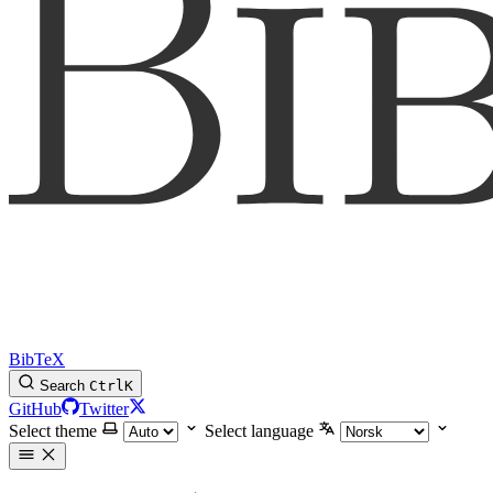
BibTeX
Search
Ctrl
K
GitHub
Twitter
Select theme
Select language