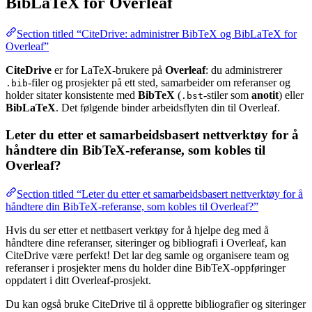
BibLaTeX for Overleaf
Section titled “CiteDrive: administrer BibTeX og BibLaTeX for
Overleaf”
CiteDrive
er for LaTeX-brukere på
Overleaf
: du administrerer
-filer og prosjekter på ett sted, samarbeider om referanser og
.bib
holder sitater konsistente med
BibTeX
(
-stiler som
anotit
) eller
.bst
BibLaTeX
. Det følgende binder arbeidsflyten din til Overleaf.
Leter du etter et samarbeidsbasert nettverktøy for å
håndtere din BibTeX-referanse, som kobles til
Overleaf?
Section titled “Leter du etter et samarbeidsbasert nettverktøy for å
håndtere din BibTeX-referanse, som kobles til Overleaf?”
Hvis du ser etter et nettbasert verktøy for å hjelpe deg med å
håndtere dine referanser, siteringer og bibliografi i Overleaf, kan
CiteDrive være perfekt! Det lar deg samle og organisere team og
referanser i prosjekter mens du holder dine BibTeX-oppføringer
oppdatert i ditt Overleaf-prosjekt.
Du kan også bruke CiteDrive til å opprette bibliografier og siteringer