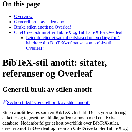
On this page
Overview
Generell bruk av stilen anotit
Bruke stilen anotit på Overleaf
CiteDrive: administrer BibTeX og BibLaTeX for Overleaf
Leter du etter et samarbeidsbasert nettverktøy for å
håndtere din BibTeX-referanse, som kobles til
Overleaf?
BibTeX-stil anotit: sitater,
referanser og Overleaf
Generell bruk av stilen
anotit
Section titled “Generell bruk av stilen anotit”
Stilen
anotit
leveres som en BibTeX
-fil. Den styrer sortering,
.bst
etiketter og tegnsetting i bibliografien sammen med en
-
.bib
database. Nedenfor følger et kort overblikk over BibTeX-stiler,
deretter
anotit
i
Overleaf
og hvordan
CiteDrive
kobler BibTeX og