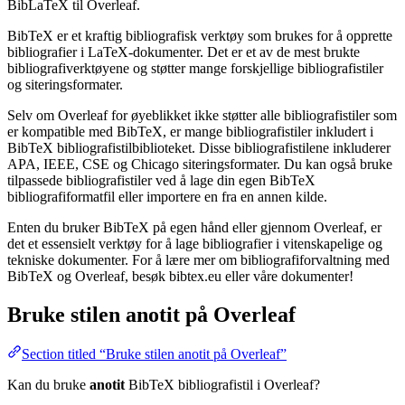
BibLaTeX til Overleaf.
BibTeX er et kraftig bibliografisk verktøy som brukes for å opprette
bibliografier i LaTeX-dokumenter. Det er et av de mest brukte
bibliografiverktøyene og støtter mange forskjellige bibliografistiler
og siteringsformater.
Selv om Overleaf for øyeblikket ikke støtter alle bibliografistiler som
er kompatible med BibTeX, er mange bibliografistiler inkludert i
BibTeX bibliografistilbiblioteket. Disse bibliografistilene inkluderer
APA, IEEE, CSE og Chicago siteringsformater. Du kan også bruke
tilpassede bibliografistiler ved å lage din egen BibTeX
bibliografiformatfil eller importere en fra en annen kilde.
Enten du bruker BibTeX på egen hånd eller gjennom Overleaf, er
det et essensielt verktøy for å lage bibliografier i vitenskapelige og
tekniske dokumenter. For å lære mer om bibliografiforvaltning med
BibTeX og Overleaf, besøk bibtex.eu eller våre dokumenter!
Bruke stilen
anotit
på Overleaf
Section titled “Bruke stilen anotit på Overleaf”
Kan du bruke
anotit
BibTeX bibliografistil i Overleaf?