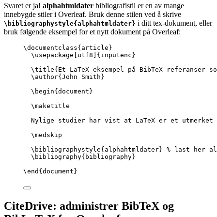
Svaret er ja!
alphahtmldater
bibliografistil er en av mange
innebygde stiler i Overleaf. Bruk denne stilen ved å skrive
i ditt tex-dokument, eller
\bibliographystyle{alphahtmldater}
bruk følgende eksempel for et nytt dokument på Overleaf:
\documentclass
{
article
}
\usepackage
[
utf8
]{
inputenc
}
\title
{Et LaTeX-eksempel på BibTeX-referanser so
\author
{John Smith}
\begin
{
document
}
\maketitle
Nylige studier har vist at LaTeX er et utmerket 
\medskip
\bibliographystyle
{alphahtmldater} 
% last her al
\bibliography
{bibliography}
\end
{
document
}
CiteDrive: administrer BibTeX og