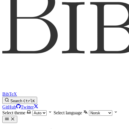
BibTeX
Search
Ctrl
K
GitHub
Twitter
Select theme
Select language