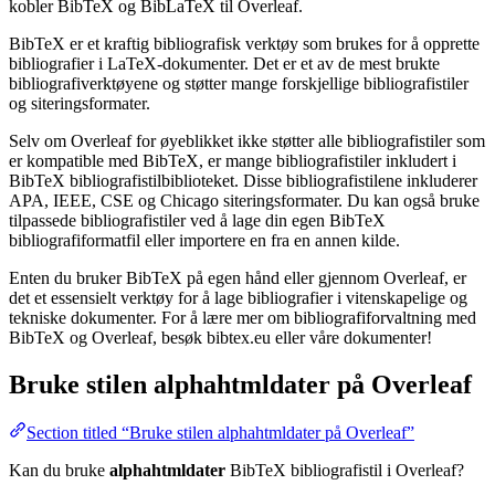
kobler BibTeX og BibLaTeX til Overleaf.
BibTeX er et kraftig bibliografisk verktøy som brukes for å opprette
bibliografier i LaTeX-dokumenter. Det er et av de mest brukte
bibliografiverktøyene og støtter mange forskjellige bibliografistiler
og siteringsformater.
Selv om Overleaf for øyeblikket ikke støtter alle bibliografistiler som
er kompatible med BibTeX, er mange bibliografistiler inkludert i
BibTeX bibliografistilbiblioteket. Disse bibliografistilene inkluderer
APA, IEEE, CSE og Chicago siteringsformater. Du kan også bruke
tilpassede bibliografistiler ved å lage din egen BibTeX
bibliografiformatfil eller importere en fra en annen kilde.
Enten du bruker BibTeX på egen hånd eller gjennom Overleaf, er
det et essensielt verktøy for å lage bibliografier i vitenskapelige og
tekniske dokumenter. For å lære mer om bibliografiforvaltning med
BibTeX og Overleaf, besøk bibtex.eu eller våre dokumenter!
Bruke stilen
alphahtmldater
på Overleaf
Section titled “Bruke stilen alphahtmldater på Overleaf”
Kan du bruke
alphahtmldater
BibTeX bibliografistil i Overleaf?