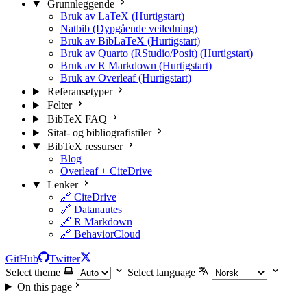
Grunnleggende
Bruk av LaTeX (Hurtigstart)
Natbib (Dypgående veiledning)
Bruk av BibLaTeX (Hurtigstart)
Bruk av Quarto (RStudio/Posit) (Hurtigstart)
Bruk av R Markdown (Hurtigstart)
Bruk av Overleaf (Hurtigstart)
Referansetyper
Felter
BibTeX FAQ
Sitat- og bibliografistiler
BibTeX ressurser
Blog
Overleaf + CiteDrive
Lenker
🔗 CiteDrive
🔗 Datanautes
🔗 R Markdown
🔗 BehaviorCloud
GitHub
Twitter
Select theme
Select language
On this page