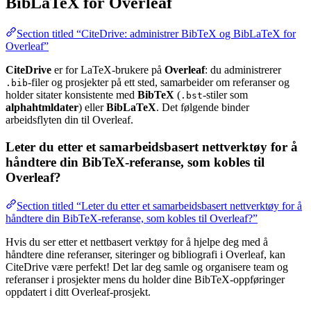
BibLaTeX for Overleaf
Section titled “CiteDrive: administrer BibTeX og BibLaTeX for
Overleaf”
CiteDrive
er for LaTeX-brukere på
Overleaf
: du administrerer
-filer og prosjekter på ett sted, samarbeider om referanser og
.bib
holder sitater konsistente med
BibTeX
(
-stiler som
.bst
alphahtmldater
) eller
BibLaTeX
. Det følgende binder
arbeidsflyten din til Overleaf.
Leter du etter et samarbeidsbasert nettverktøy for å
håndtere din BibTeX-referanse, som kobles til
Overleaf?
Section titled “Leter du etter et samarbeidsbasert nettverktøy for å
håndtere din BibTeX-referanse, som kobles til Overleaf?”
Hvis du ser etter et nettbasert verktøy for å hjelpe deg med å
håndtere dine referanser, siteringer og bibliografi i Overleaf, kan
CiteDrive være perfekt! Det lar deg samle og organisere team og
referanser i prosjekter mens du holder dine BibTeX-oppføringer
oppdatert i ditt Overleaf-prosjekt.