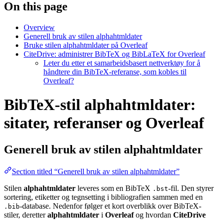
On this page
Overview
Generell bruk av stilen alphahtmldater
Bruke stilen alphahtmldater på Overleaf
CiteDrive: administrer BibTeX og BibLaTeX for Overleaf
Leter du etter et samarbeidsbasert nettverktøy for å
håndtere din BibTeX-referanse, som kobles til
Overleaf?
BibTeX-stil alphahtmldater:
sitater, referanser og Overleaf
Generell bruk av stilen
alphahtmldater
Section titled “Generell bruk av stilen alphahtmldater”
Stilen
alphahtmldater
leveres som en BibTeX
-fil. Den styrer
.bst
sortering, etiketter og tegnsetting i bibliografien sammen med en
-database. Nedenfor følger et kort overblikk over BibTeX-
.bib
stiler, deretter
alphahtmldater
i
Overleaf
og hvordan
CiteDrive