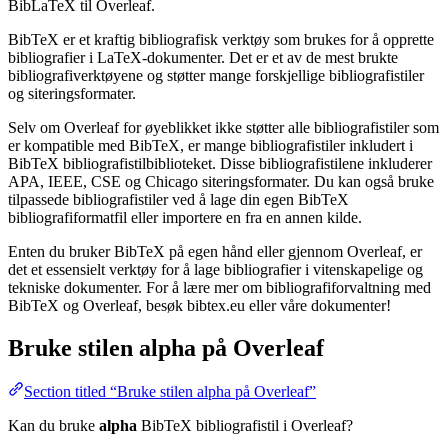
BibLaTeX til Overleaf.
BibTeX er et kraftig bibliografisk verktøy som brukes for å opprette
bibliografier i LaTeX-dokumenter. Det er et av de mest brukte
bibliografiverktøyene og støtter mange forskjellige bibliografistiler
og siteringsformater.
Selv om Overleaf for øyeblikket ikke støtter alle bibliografistiler som
er kompatible med BibTeX, er mange bibliografistiler inkludert i
BibTeX bibliografistilbiblioteket. Disse bibliografistilene inkluderer
APA, IEEE, CSE og Chicago siteringsformater. Du kan også bruke
tilpassede bibliografistiler ved å lage din egen BibTeX
bibliografiformatfil eller importere en fra en annen kilde.
Enten du bruker BibTeX på egen hånd eller gjennom Overleaf, er
det et essensielt verktøy for å lage bibliografier i vitenskapelige og
tekniske dokumenter. For å lære mer om bibliografiforvaltning med
BibTeX og Overleaf, besøk bibtex.eu eller våre dokumenter!
Bruke stilen
alpha
på Overleaf
Section titled “Bruke stilen alpha på Overleaf”
Kan du bruke
alpha
BibTeX bibliografistil i Overleaf?