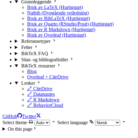
Grunnleggende
Bruk av LaTeX (Hurtigstart)
Natbib (Dypgående veiledning)
Bruk av BibLaTeX (Hurtigstart)
Bruk av Quarto (RStudio/Posit) (Hurtigstart)
Bruk av R Markdown (Hurtigstart)
Bruk av Overleaf (Hurtigstart)
Referansetyper
Felter
BibTeX FAQ
Sitat- og bibliografistiler
BibTeX ressurser
Blog
Overleaf + CiteDrive
Lenker
🔗 CiteDrive
🔗 Datanautes
🔗 R Markdown
🔗 BehaviorCloud
GitHub
Twitter
Select theme
Select language
On this page