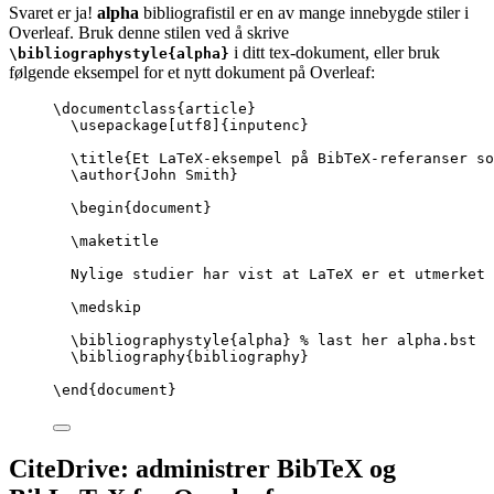
Svaret er ja!
alpha
bibliografistil er en av mange innebygde stiler i
Overleaf. Bruk denne stilen ved å skrive
i ditt tex-dokument, eller bruk
\bibliographystyle{alpha}
følgende eksempel for et nytt dokument på Overleaf:
\documentclass
{
article
}
\usepackage
[
utf8
]{
inputenc
}
\title
{Et LaTeX-eksempel på BibTeX-referanser so
\author
{John Smith}
\begin
{
document
}
\maketitle
Nylige studier har vist at LaTeX er et utmerket 
\medskip
\bibliographystyle
{alpha} 
% last her alpha.bst
\bibliography
{bibliography}
\end
{
document
}
CiteDrive: administrer BibTeX og