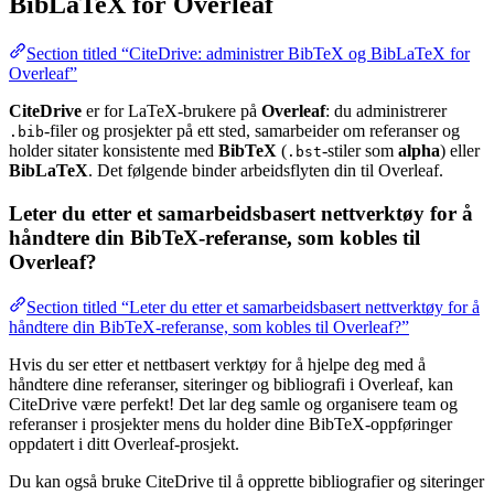
BibLaTeX for Overleaf
Section titled “CiteDrive: administrer BibTeX og BibLaTeX for
Overleaf”
CiteDrive
er for LaTeX-brukere på
Overleaf
: du administrerer
-filer og prosjekter på ett sted, samarbeider om referanser og
.bib
holder sitater konsistente med
BibTeX
(
-stiler som
alpha
) eller
.bst
BibLaTeX
. Det følgende binder arbeidsflyten din til Overleaf.
Leter du etter et samarbeidsbasert nettverktøy for å
håndtere din BibTeX-referanse, som kobles til
Overleaf?
Section titled “Leter du etter et samarbeidsbasert nettverktøy for å
håndtere din BibTeX-referanse, som kobles til Overleaf?”
Hvis du ser etter et nettbasert verktøy for å hjelpe deg med å
håndtere dine referanser, siteringer og bibliografi i Overleaf, kan
CiteDrive være perfekt! Det lar deg samle og organisere team og
referanser i prosjekter mens du holder dine BibTeX-oppføringer
oppdatert i ditt Overleaf-prosjekt.
Du kan også bruke CiteDrive til å opprette bibliografier og siteringer