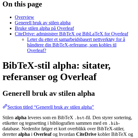
On this page
Overview
Generell bruk av stilen alpha
Bruke stilen alpha på Overleaf
CiteDrive: administrer BibTeX og BibLaTeX for Overleaf
Leter du etter et samarbeidsbasert nettverktøy for å
håndtere din BibTeX-referanse, som kobles til
Overleaf?
BibTeX-stil alpha: sitater,
referanser og Overleaf
Generell bruk av stilen
alpha
Section titled “Generell bruk av stilen alpha”
Stilen
alpha
leveres som en BibTeX
-fil. Den styrer sortering,
.bst
etiketter og tegnsetting i bibliografien sammen med en
-
.bib
database. Nedenfor følger et kort overblikk over BibTeX-stiler,
deretter
alpha
i
Overleaf
og hvordan
CiteDrive
kobler BibTeX og