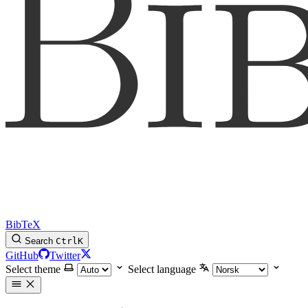
BibTeX
Search
Ctrl
K
GitHub
Twitter
Select theme
Select language