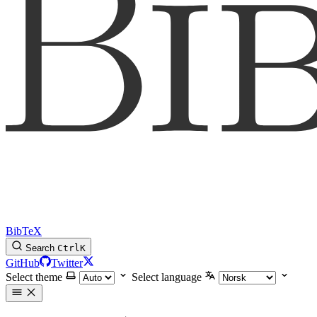
BibTeX
Search
Ctrl
K
GitHub
Twitter
Select theme
Select language