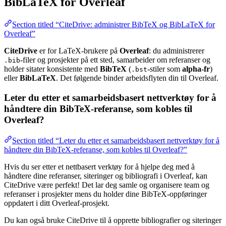
BibLaTeX for Overleaf
Section titled “CiteDrive: administrer BibTeX og BibLaTeX for
Overleaf”
CiteDrive
er for LaTeX-brukere på
Overleaf
: du administrerer
-filer og prosjekter på ett sted, samarbeider om referanser og
.bib
holder sitater konsistente med
BibTeX
(
-stiler som
alpha-fr
)
.bst
eller
BibLaTeX
. Det følgende binder arbeidsflyten din til Overleaf.
Leter du etter et samarbeidsbasert nettverktøy for å
håndtere din BibTeX-referanse, som kobles til
Overleaf?
Section titled “Leter du etter et samarbeidsbasert nettverktøy for å
håndtere din BibTeX-referanse, som kobles til Overleaf?”
Hvis du ser etter et nettbasert verktøy for å hjelpe deg med å
håndtere dine referanser, siteringer og bibliografi i Overleaf, kan
CiteDrive være perfekt! Det lar deg samle og organisere team og
referanser i prosjekter mens du holder dine BibTeX-oppføringer
oppdatert i ditt Overleaf-prosjekt.
Du kan også bruke CiteDrive til å opprette bibliografier og siteringer