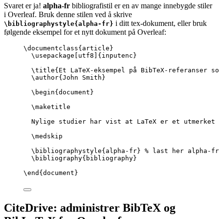
Svaret er ja!
alpha-fr
bibliografistil er en av mange innebygde stiler
i Overleaf. Bruk denne stilen ved å skrive
i ditt tex-dokument, eller bruk
\bibliographystyle{alpha-fr}
følgende eksempel for et nytt dokument på Overleaf:
\documentclass
{
article
}
\usepackage
[
utf8
]{
inputenc
}
\title
{Et LaTeX-eksempel på BibTeX-referanser s
\author
{John Smith}
\begin
{
document
}
\maketitle
Nylige studier har vist at LaTeX er et utmerket 
\medskip
\bibliographystyle
{alpha-fr} 
% last her alpha-fr
\bibliography
{bibliography}
\end
{
document
}
CiteDrive: administrer BibTeX og