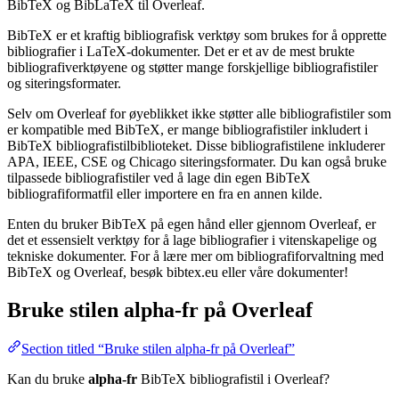
BibTeX og BibLaTeX til Overleaf.
BibTeX er et kraftig bibliografisk verktøy som brukes for å opprette
bibliografier i LaTeX-dokumenter. Det er et av de mest brukte
bibliografiverktøyene og støtter mange forskjellige bibliografistiler
og siteringsformater.
Selv om Overleaf for øyeblikket ikke støtter alle bibliografistiler som
er kompatible med BibTeX, er mange bibliografistiler inkludert i
BibTeX bibliografistilbiblioteket. Disse bibliografistilene inkluderer
APA, IEEE, CSE og Chicago siteringsformater. Du kan også bruke
tilpassede bibliografistiler ved å lage din egen BibTeX
bibliografiformatfil eller importere en fra en annen kilde.
Enten du bruker BibTeX på egen hånd eller gjennom Overleaf, er
det et essensielt verktøy for å lage bibliografier i vitenskapelige og
tekniske dokumenter. For å lære mer om bibliografiforvaltning med
BibTeX og Overleaf, besøk bibtex.eu eller våre dokumenter!
Bruke stilen
alpha-fr
på Overleaf
Section titled “Bruke stilen alpha-fr på Overleaf”
Kan du bruke
alpha-fr
BibTeX bibliografistil i Overleaf?