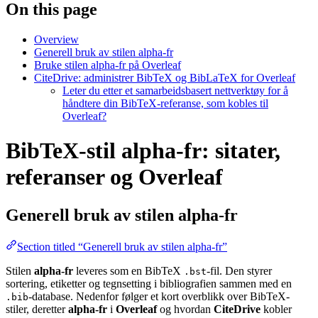
On this page
Overview
Generell bruk av stilen alpha-fr
Bruke stilen alpha-fr på Overleaf
CiteDrive: administrer BibTeX og BibLaTeX for Overleaf
Leter du etter et samarbeidsbasert nettverktøy for å
håndtere din BibTeX-referanse, som kobles til
Overleaf?
BibTeX-stil alpha-fr: sitater,
referanser og Overleaf
Generell bruk av stilen
alpha-fr
Section titled “Generell bruk av stilen alpha-fr”
Stilen
alpha-fr
leveres som en BibTeX
-fil. Den styrer
.bst
sortering, etiketter og tegnsetting i bibliografien sammen med en
-database. Nedenfor følger et kort overblikk over BibTeX-
.bib
stiler, deretter
alpha-fr
i
Overleaf
og hvordan
CiteDrive
kobler