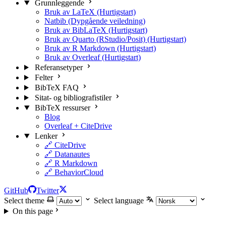
Grunnleggende
Bruk av LaTeX (Hurtigstart)
Natbib (Dypgående veiledning)
Bruk av BibLaTeX (Hurtigstart)
Bruk av Quarto (RStudio/Posit) (Hurtigstart)
Bruk av R Markdown (Hurtigstart)
Bruk av Overleaf (Hurtigstart)
Referansetyper
Felter
BibTeX FAQ
Sitat- og bibliografistiler
BibTeX ressurser
Blog
Overleaf + CiteDrive
Lenker
🔗 CiteDrive
🔗 Datanautes
🔗 R Markdown
🔗 BehaviorCloud
GitHub
Twitter
Select theme
Select language
On this page