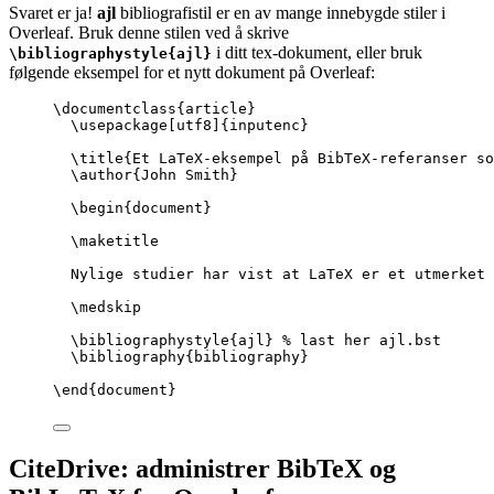
Svaret er ja!
ajl
bibliografistil er en av mange innebygde stiler i
Overleaf. Bruk denne stilen ved å skrive
i ditt tex-dokument, eller bruk
\bibliographystyle{ajl}
følgende eksempel for et nytt dokument på Overleaf:
\documentclass
{
article
}
\usepackage
[
utf8
]{
inputenc
}
\title
{Et LaTeX-eksempel på BibTeX-referanser so
\author
{John Smith}
\begin
{
document
}
\maketitle
Nylige studier har vist at LaTeX er et utmerket 
\medskip
\bibliographystyle
{ajl} 
% last her ajl.bst
\bibliography
{bibliography}
\end
{
document
}
CiteDrive: administrer BibTeX og