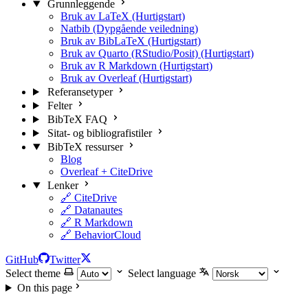
Grunnleggende
Bruk av LaTeX (Hurtigstart)
Natbib (Dypgående veiledning)
Bruk av BibLaTeX (Hurtigstart)
Bruk av Quarto (RStudio/Posit) (Hurtigstart)
Bruk av R Markdown (Hurtigstart)
Bruk av Overleaf (Hurtigstart)
Referansetyper
Felter
BibTeX FAQ
Sitat- og bibliografistiler
BibTeX ressurser
Blog
Overleaf + CiteDrive
Lenker
🔗 CiteDrive
🔗 Datanautes
🔗 R Markdown
🔗 BehaviorCloud
GitHub
Twitter
Select theme
Select language
On this page