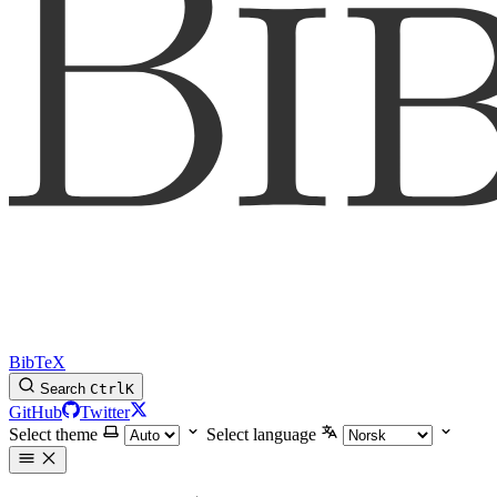
BibTeX
Search
Ctrl
K
GitHub
Twitter
Select theme
Select language