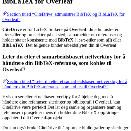
BibLaTeX for Overleaf
Section titled “CiteDrive: administrer BibTeX og BibLaTeX for
Overleaf”
CiteDrive
er for LaTeX-brukere på
Overleaf
: du administrerer
-filer og prosjekter på ett sted, samarbeider om referanser og
.bib
holder sitater konsistente med
BibTeX
(
-stiler som
ajl
) eller
.bst
BibLaTeX
. Det følgende binder arbeidsflyten din til Overleaf.
Leter du etter et samarbeidsbasert nettverktøy for å
håndtere din BibTeX-referanse, som kobles til
Overleaf?
Section titled “Leter du etter et samarbeidsbasert nettverktøy for å
håndtere din BibTeX-referanse, som kobles til Overleaf?”
Hvis du ser etter et nettbasert verktøy for å hjelpe deg med å
håndtere dine referanser, siteringer og bibliografi i Overleaf, kan
CiteDrive være perfekt! Det lar deg samle og organisere team og
referanser i prosjekter mens du holder dine BibTeX-oppføringer
oppdatert i ditt Overleaf-prosjekt.
Du kan også bruke CiteDrive til å opprette bibliografier og siteringer