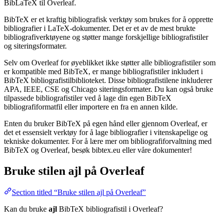
BibLaTeX til Overleaf.
BibTeX er et kraftig bibliografisk verktøy som brukes for å opprette
bibliografier i LaTeX-dokumenter. Det er et av de mest brukte
bibliografiverktøyene og støtter mange forskjellige bibliografistiler
og siteringsformater.
Selv om Overleaf for øyeblikket ikke støtter alle bibliografistiler som
er kompatible med BibTeX, er mange bibliografistiler inkludert i
BibTeX bibliografistilbiblioteket. Disse bibliografistilene inkluderer
APA, IEEE, CSE og Chicago siteringsformater. Du kan også bruke
tilpassede bibliografistiler ved å lage din egen BibTeX
bibliografiformatfil eller importere en fra en annen kilde.
Enten du bruker BibTeX på egen hånd eller gjennom Overleaf, er
det et essensielt verktøy for å lage bibliografier i vitenskapelige og
tekniske dokumenter. For å lære mer om bibliografiforvaltning med
BibTeX og Overleaf, besøk bibtex.eu eller våre dokumenter!
Bruke stilen
ajl
på Overleaf
Section titled “Bruke stilen ajl på Overleaf”
Kan du bruke
ajl
BibTeX bibliografistil i Overleaf?