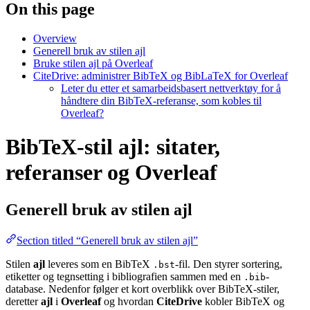
On this page
Overview
Generell bruk av stilen ajl
Bruke stilen ajl på Overleaf
CiteDrive: administrer BibTeX og BibLaTeX for Overleaf
Leter du etter et samarbeidsbasert nettverktøy for å
håndtere din BibTeX-referanse, som kobles til
Overleaf?
BibTeX-stil ajl: sitater,
referanser og Overleaf
Generell bruk av stilen
ajl
Section titled “Generell bruk av stilen ajl”
Stilen
ajl
leveres som en BibTeX
-fil. Den styrer sortering,
.bst
etiketter og tegnsetting i bibliografien sammen med en
-
.bib
database. Nedenfor følger et kort overblikk over BibTeX-stiler,
deretter
ajl
i
Overleaf
og hvordan
CiteDrive
kobler BibTeX og