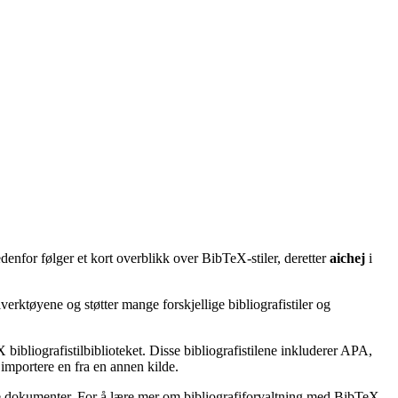
denfor følger et kort overblikk over BibTeX-stiler, deretter
aichej
i
erktøyene og støtter mange forskjellige bibliografistiler og
bibliografistilbiblioteket. Disse bibliografistilene inkluderer APA,
importere en fra en annen kilde.
ske dokumenter. For å lære mer om bibliografiforvaltning med BibTeX