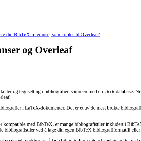
tere din BibTeX-referanse, som kobles til Overleaf?
ranser og Overleaf
etiketter og tegnsetting i bibliografien sammen med en
-database. Ne
.bib
leaf.
ibliografier i LaTeX-dokumenter. Det er et av de mest brukte bibliografiv
 er kompatible med BibTeX, er mange bibliografistiler inkludert i BibTeX 
bibliografistiler ved å lage din egen BibTeX bibliografiformatfil eller 
t essensielt verktøy for å lage bibliografier i vitenskapelige og tekni