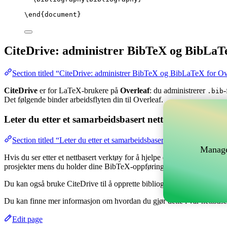
\end
{
document
}
CiteDrive: administrer BibTeX og BibLaT
Section titled “CiteDrive: administrer BibTeX og BibLaTeX for Ov
CiteDrive
er for LaTeX-brukere på
Overleaf
: du administrerer
-
.bib
Det følgende binder arbeidsflyten din til Overleaf.
Leter du etter et samarbeidsbasert nettverktøy for å 
Section titled “Leter du etter et samarbeidsbasert nettverktøy for å
Manage
Hvis du ser etter et nettbasert verktøy for å hjelpe deg med å håndtere
prosjekter mens du holder dine BibTeX-oppføringer oppdatert i ditt Ov
Du kan også bruke CiteDrive til å opprette bibliografier og siteringer i 
Du kan finne mer informasjon om hvordan du gjør dette i vår nettbas
Edit page