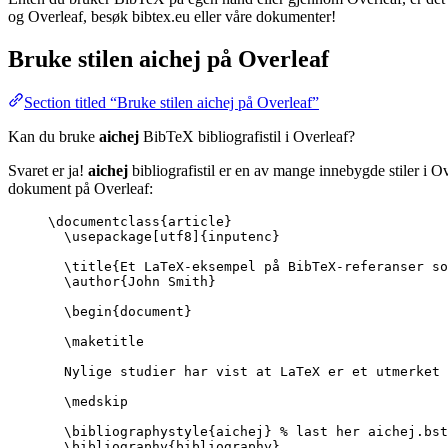
og Overleaf, besøk bibtex.eu eller våre dokumenter!
Bruke stilen
aichej
på Overleaf
Section titled “Bruke stilen aichej på Overleaf”
Kan du bruke
aichej
BibTeX bibliografistil i Overleaf?
Svaret er ja!
aichej
bibliografistil er en av mange innebygde stiler i O
dokument på Overleaf:
\documentclass
{
article
}
\usepackage
[
utf8
]{
inputenc
}
\title
{Et LaTeX-eksempel på BibTeX-referanser so
\author
{John Smith}
\begin
{
document
}
\maketitle
Nylige studier har vist at LaTeX er et utmerket 
\medskip
\bibliographystyle
{aichej} 
% last her aichej.bst
\bibliography
{bibliography}