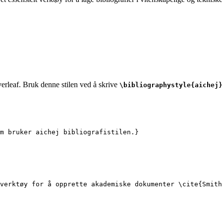
verleaf. Bruk denne stilen ved å skrive
\bibliographystyle{aichej
m bruker aichej bibliografistilen.}
verktøy for å opprette akademiske dokumenter 
\cite
{
Smith