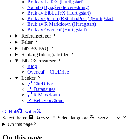
Bruk av LaTeX (Hurtigstart)
Natbib (Dypgående veiledning)
Bruk av BibLaTeX (Hurtigstart)
Bruk av Quarto (RStudio/Posit) (Hurtigstart)
Bruk av R Markdown (Hurtigstart)
Bruk av Overleaf (Hurtigstart)
Referansetyper
Felter
BibTeX FAQ
Sitat- og bibliografistiler
BibTeX ressurser
Blog
Overleaf + CiteDrive
Lenker
🔗 CiteDrive
🔗 Datanautes
🔗 R Markdown
🔗 BehaviorCloud
GitHub
Twitter
Select theme
Select language
On this page
On this page