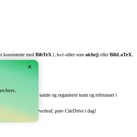
ter konsistente med
BibTeX
(
-stiler som
aichej
) eller
BibLaTeX
.
.bst
×
rchers.
e perfekt! Det lar deg samle og organisere team og referanser i
ere din bibliografi i Overleaf, prøv CiteDrive i dag!