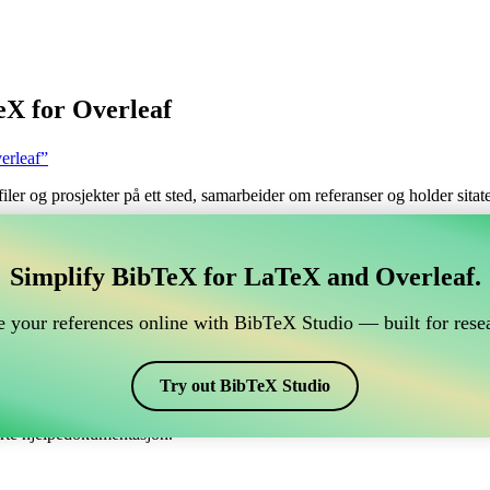
eX for Overleaf
erleaf”
filer og prosjekter på ett sted, samarbeider om referanser og holder sita
håndtere din BibTeX-referanse, som kobles til Overleaf?
Simplify BibTeX for LaTeX and Overleaf.
 håndtere din BibTeX-referanse, som kobles til Overleaf?”
 your references online with BibTeX Studio — built for resea
 dine referanser, siteringer og bibliografi i Overleaf, kan CiteDrive vær
erleaf-prosjekt.
Try out BibTeX Studio
ulike stiler, inkludert aichej. Så hvis du ser etter en enkel måte å håndt
erte hjelpedokumentasjon.