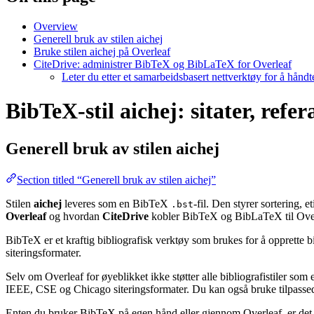
Overview
Generell bruk av stilen aichej
Bruke stilen aichej på Overleaf
CiteDrive: administrer BibTeX og BibLaTeX for Overleaf
Leter du etter et samarbeidsbasert nettverktøy for å hånd
BibTeX-stil aichej: sitater, refe
Generell bruk av stilen
aichej
Section titled “Generell bruk av stilen aichej”
Stilen
aichej
leveres som en BibTeX
-fil. Den styrer sortering, 
.bst
Overleaf
og hvordan
CiteDrive
kobler BibTeX og BibLaTeX til Over
BibTeX er et kraftig bibliografisk verktøy som brukes for å opprette b
siteringsformater.
Selv om Overleaf for øyeblikket ikke støtter alle bibliografistiler som
IEEE, CSE og Chicago siteringsformater. Du kan også bruke tilpassede 
Enten du bruker BibTeX på egen hånd eller gjennom Overleaf, er det e