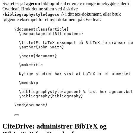
Svaret er ja!
agecon
bibliografistil er en av mange innebygde stiler i
Overleaf. Bruk denne stilen ved å skrive
i ditt tex-dokument, eller bruk
\bibliographystyle{agecon}
følgende eksempel for et nytt dokument på Overleaf:
\documentclass
{
article
}
\usepackage
[
utf8
]{
inputenc
}
\title
{Et LaTeX-eksempel på BibTeX-referanser so
\author
{John Smith}
\begin
{
document
}
\maketitle
Nylige studier har vist at LaTeX er et utmerket 
\medskip
\bibliographystyle
{agecon} 
% last her agecon.bst
\bibliography
{bibliography}
\end
{
document
}
CiteDrive: administrer BibTeX og