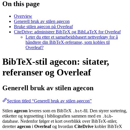
On this page
Overview
Generell bruk av stilen agecon
Bruke stilen agecon på Overleaf
CiteDrive: administrer BibTeX og BibLaTeX for Overleaf
Leter du etter et samarbeidsbasert nettverktøy for å
håndtere din BibTeX-referanse, som kobles til
Overleaf?
BibTeX-stil agecon: sitater,
referanser og Overleaf
Generell bruk av stilen
agecon
Section titled “Generell bruk av stilen agecon”
Stilen
agecon
leveres som en BibTeX
-fil. Den styrer sortering,
.bst
etiketter og tegnsetting i bibliografien sammen med en
-
.bib
database. Nedenfor følger et kort overblikk over BibTeX-stiler,
deretter
agecon
i
Overleaf
og hvordan
CiteDrive
kobler BibTeX