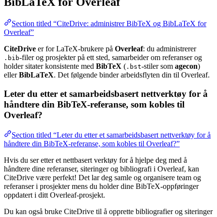
BibLaTeX for Overleaf
Section titled “CiteDrive: administrer BibTeX og BibLaTeX for
Overleaf”
CiteDrive
er for LaTeX-brukere på
Overleaf
: du administrerer
-filer og prosjekter på ett sted, samarbeider om referanser og
.bib
holder sitater konsistente med
BibTeX
(
-stiler som
agecon
)
.bst
eller
BibLaTeX
. Det følgende binder arbeidsflyten din til Overleaf.
Leter du etter et samarbeidsbasert nettverktøy for å
håndtere din BibTeX-referanse, som kobles til
Overleaf?
Section titled “Leter du etter et samarbeidsbasert nettverktøy for å
håndtere din BibTeX-referanse, som kobles til Overleaf?”
Hvis du ser etter et nettbasert verktøy for å hjelpe deg med å
håndtere dine referanser, siteringer og bibliografi i Overleaf, kan
CiteDrive være perfekt! Det lar deg samle og organisere team og
referanser i prosjekter mens du holder dine BibTeX-oppføringer
oppdatert i ditt Overleaf-prosjekt.
Du kan også bruke CiteDrive til å opprette bibliografier og siteringer