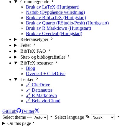
Grunnleggende
Bruk av LaTeX (Hurtigstart)
Natbib (Dypgående veiledning)
Bruk av BibLaTeX (Hurtigstart)
Bruk av Quarto (RStudio/Posit) (Hurtigstart)
Bruk av R Markdown (Hurtigstart)
Bruk av Overleaf (Hurtigstart)
Referansetyper
Felter
BibTeX FAQ
Sitat- og bibliografistiler
BibTeX ressurser
Blog
Overleaf + CiteDrive
Lenker
🔗 CiteDrive
🔗 Datanautes
🔗 R Markdown
🔗 BehaviorCloud
GitHub
Twitter
Select theme
Select language
On this page