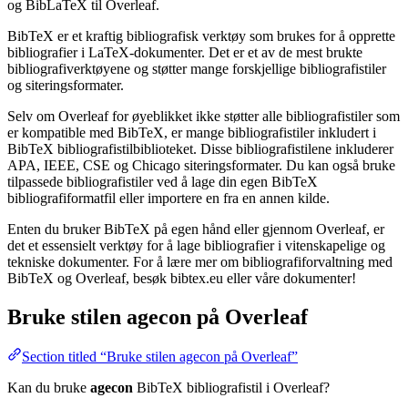
og BibLaTeX til Overleaf.
BibTeX er et kraftig bibliografisk verktøy som brukes for å opprette
bibliografier i LaTeX-dokumenter. Det er et av de mest brukte
bibliografiverktøyene og støtter mange forskjellige bibliografistiler
og siteringsformater.
Selv om Overleaf for øyeblikket ikke støtter alle bibliografistiler som
er kompatible med BibTeX, er mange bibliografistiler inkludert i
BibTeX bibliografistilbiblioteket. Disse bibliografistilene inkluderer
APA, IEEE, CSE og Chicago siteringsformater. Du kan også bruke
tilpassede bibliografistiler ved å lage din egen BibTeX
bibliografiformatfil eller importere en fra en annen kilde.
Enten du bruker BibTeX på egen hånd eller gjennom Overleaf, er
det et essensielt verktøy for å lage bibliografier i vitenskapelige og
tekniske dokumenter. For å lære mer om bibliografiforvaltning med
BibTeX og Overleaf, besøk bibtex.eu eller våre dokumenter!
Bruke stilen
agecon
på Overleaf
Section titled “Bruke stilen agecon på Overleaf”
Kan du bruke
agecon
BibTeX bibliografistil i Overleaf?