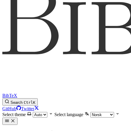
BibTeX
Search
Ctrl
K
GitHub
Twitter
Select theme
Select language