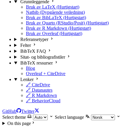
Grunnleggende
Bruk av LaTeX (Hurtigstart)
Natbib (Dypgående veiledning)
Bruk av BibLaTeX (Hurtigstart)
Bruk av Quarto (RStudio/Posit) (Hurtigstart)
Bruk av R Markdown (Hurtigstart)
Bruk av Overleaf (Hurtigstart)
Referansetyper
Felter
BibTeX FAQ
Sitat- og bibliografistiler
BibTeX ressurser
Blog
Overleaf + CiteDrive
Lenker
🔗 CiteDrive
🔗 Datanautes
🔗 R Markdown
🔗 BehaviorCloud
GitHub
Twitter
Select theme
Select language
On this page