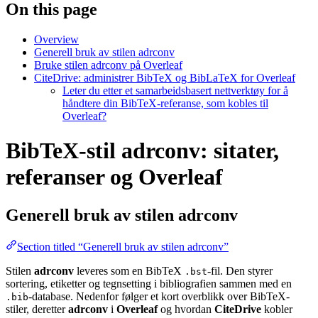
On this page
Overview
Generell bruk av stilen adrconv
Bruke stilen adrconv på Overleaf
CiteDrive: administrer BibTeX og BibLaTeX for Overleaf
Leter du etter et samarbeidsbasert nettverktøy for å
håndtere din BibTeX-referanse, som kobles til
Overleaf?
BibTeX-stil adrconv: sitater,
referanser og Overleaf
Generell bruk av stilen
adrconv
Section titled “Generell bruk av stilen adrconv”
Stilen
adrconv
leveres som en BibTeX
-fil. Den styrer
.bst
sortering, etiketter og tegnsetting i bibliografien sammen med en
-database. Nedenfor følger et kort overblikk over BibTeX-
.bib
stiler, deretter
adrconv
i
Overleaf
og hvordan
CiteDrive
kobler