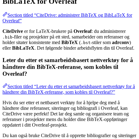
BibLaTeX for Overleaf
Section titled “CiteDrive: administrer BibTeX og BibLaTeX for
Overleaf”
CiteDrive
er for LaTeX-brukere på
Overleaf
: du administrerer
-filer og prosjekter på ett sted, samarbeider om referanser og
.bib
holder sitater konsistente med
BibTeX
(
-stiler som
adrconv
)
.bst
eller
BibLaTeX
. Det følgende binder arbeidsflyten din til Overleaf.
Leter du etter et samarbeidsbasert nettverktøy for å
håndtere din BibTeX-referanse, som kobles til
Overleaf?
Section titled “Leter du etter et samarbeidsbasert nettverktøy for å
håndtere din BibTeX-referanse, som kobles til Overleaf?”
Hvis du ser etter et nettbasert verktøy for å hjelpe deg med å
håndtere dine referanser, siteringer og bibliografi i Overleaf, kan
CiteDrive være perfekt! Det lar deg samle og organisere team og
referanser i prosjekter mens du holder dine BibTeX-oppføringer
oppdatert i ditt Overleaf-prosjekt.
Du kan også bruke CiteDrive til å opprette bibliografier og siteringer