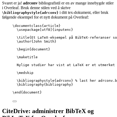
Svaret er ja!
adrconv
bibliografistil er en av mange innebygde stiler
i Overleaf. Bruk denne stilen ved å skrive
i ditt tex-dokument, eller bruk
\bibliographystyle{adrconv}
følgende eksempel for et nytt dokument på Overleaf:
\documentclass
{
article
}
\usepackage
[
utf8
]{
inputenc
}
\title
{Et LaTeX-eksempel på BibTeX-referanser so
\author
{John Smith}
\begin
{
document
}
\maketitle
Nylige studier har vist at LaTeX er et utmerket 
\medskip
\bibliographystyle
{adrconv} 
% last her adrconv.b
\bibliography
{bibliography}
\end
{
document
}
CiteDrive: administrer BibTeX og