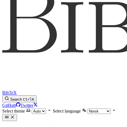
BibTeX
Search
Ctrl
K
GitHub
Twitter
Select theme
Select language