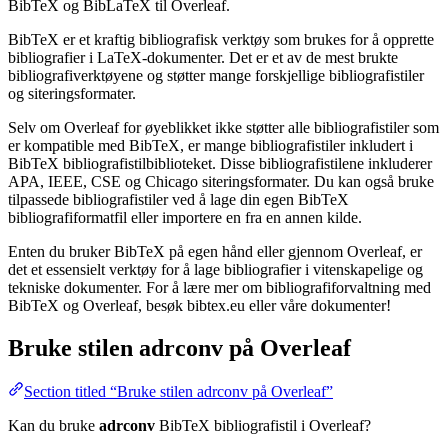
BibTeX og BibLaTeX til Overleaf.
BibTeX er et kraftig bibliografisk verktøy som brukes for å opprette
bibliografier i LaTeX-dokumenter. Det er et av de mest brukte
bibliografiverktøyene og støtter mange forskjellige bibliografistiler
og siteringsformater.
Selv om Overleaf for øyeblikket ikke støtter alle bibliografistiler som
er kompatible med BibTeX, er mange bibliografistiler inkludert i
BibTeX bibliografistilbiblioteket. Disse bibliografistilene inkluderer
APA, IEEE, CSE og Chicago siteringsformater. Du kan også bruke
tilpassede bibliografistiler ved å lage din egen BibTeX
bibliografiformatfil eller importere en fra en annen kilde.
Enten du bruker BibTeX på egen hånd eller gjennom Overleaf, er
det et essensielt verktøy for å lage bibliografier i vitenskapelige og
tekniske dokumenter. For å lære mer om bibliografiforvaltning med
BibTeX og Overleaf, besøk bibtex.eu eller våre dokumenter!
Bruke stilen
adrconv
på Overleaf
Section titled “Bruke stilen adrconv på Overleaf”
Kan du bruke
adrconv
BibTeX bibliografistil i Overleaf?