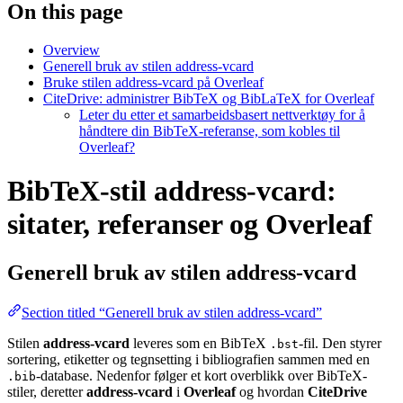
On this page
Overview
Generell bruk av stilen address-vcard
Bruke stilen address-vcard på Overleaf
CiteDrive: administrer BibTeX og BibLaTeX for Overleaf
Leter du etter et samarbeidsbasert nettverktøy for å
håndtere din BibTeX-referanse, som kobles til
Overleaf?
BibTeX-stil address-vcard:
sitater, referanser og Overleaf
Generell bruk av stilen
address-vcard
Section titled “Generell bruk av stilen address-vcard”
Stilen
address-vcard
leveres som en BibTeX
-fil. Den styrer
.bst
sortering, etiketter og tegnsetting i bibliografien sammen med en
-database. Nedenfor følger et kort overblikk over BibTeX-
.bib
stiler, deretter
address-vcard
i
Overleaf
og hvordan
CiteDrive