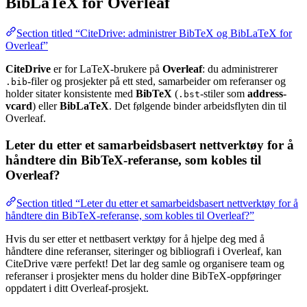
BibLaTeX for Overleaf
Section titled “CiteDrive: administrer BibTeX og BibLaTeX for
Overleaf”
CiteDrive
er for LaTeX-brukere på
Overleaf
: du administrerer
-filer og prosjekter på ett sted, samarbeider om referanser og
.bib
holder sitater konsistente med
BibTeX
(
-stiler som
address-
.bst
vcard
) eller
BibLaTeX
. Det følgende binder arbeidsflyten din til
Overleaf.
Leter du etter et samarbeidsbasert nettverktøy for å
håndtere din BibTeX-referanse, som kobles til
Overleaf?
Section titled “Leter du etter et samarbeidsbasert nettverktøy for å
håndtere din BibTeX-referanse, som kobles til Overleaf?”
Hvis du ser etter et nettbasert verktøy for å hjelpe deg med å
håndtere dine referanser, siteringer og bibliografi i Overleaf, kan
CiteDrive være perfekt! Det lar deg samle og organisere team og
referanser i prosjekter mens du holder dine BibTeX-oppføringer
oppdatert i ditt Overleaf-prosjekt.