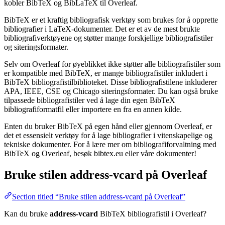
kobler BibTeX og BibLaTeX til Overleaf.
BibTeX er et kraftig bibliografisk verktøy som brukes for å opprette
bibliografier i LaTeX-dokumenter. Det er et av de mest brukte
bibliografiverktøyene og støtter mange forskjellige bibliografistiler
og siteringsformater.
Selv om Overleaf for øyeblikket ikke støtter alle bibliografistiler som
er kompatible med BibTeX, er mange bibliografistiler inkludert i
BibTeX bibliografistilbiblioteket. Disse bibliografistilene inkluderer
APA, IEEE, CSE og Chicago siteringsformater. Du kan også bruke
tilpassede bibliografistiler ved å lage din egen BibTeX
bibliografiformatfil eller importere en fra en annen kilde.
Enten du bruker BibTeX på egen hånd eller gjennom Overleaf, er
det et essensielt verktøy for å lage bibliografier i vitenskapelige og
tekniske dokumenter. For å lære mer om bibliografiforvaltning med
BibTeX og Overleaf, besøk bibtex.eu eller våre dokumenter!
Bruke stilen
address-vcard
på Overleaf
Section titled “Bruke stilen address-vcard på Overleaf”
Kan du bruke
address-vcard
BibTeX bibliografistil i Overleaf?