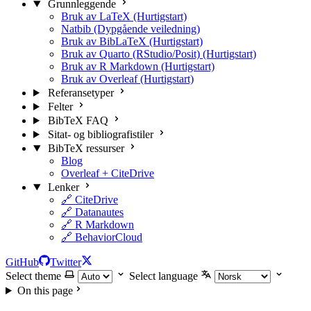
Grunnleggende
Bruk av LaTeX (Hurtigstart)
Natbib (Dypgående veiledning)
Bruk av BibLaTeX (Hurtigstart)
Bruk av Quarto (RStudio/Posit) (Hurtigstart)
Bruk av R Markdown (Hurtigstart)
Bruk av Overleaf (Hurtigstart)
Referansetyper
Felter
BibTeX FAQ
Sitat- og bibliografistiler
BibTeX ressurser
Blog
Overleaf + CiteDrive
Lenker
🔗 CiteDrive
🔗 Datanautes
🔗 R Markdown
🔗 BehaviorCloud
GitHub
Twitter
Select theme
Select language
On this page