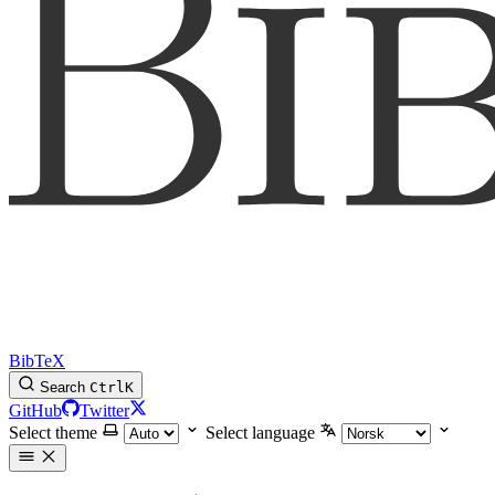
BibTeX
Search
Ctrl
K
GitHub
Twitter
Select theme
Select language