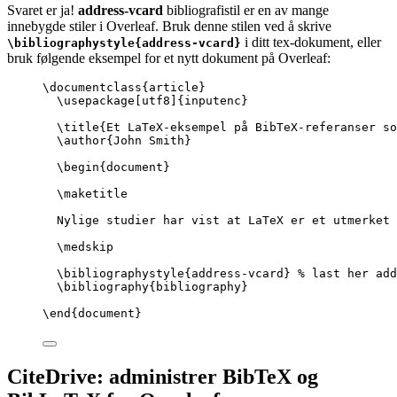
Svaret er ja!
address-vcard
bibliografistil er en av mange
innebygde stiler i Overleaf. Bruk denne stilen ved å skrive
i ditt tex-dokument, eller
\bibliographystyle{address-vcard}
bruk følgende eksempel for et nytt dokument på Overleaf:
\documentclass
{
article
}
\usepackage
[
utf8
]{
inputenc
}
\title
{Et LaTeX-eksempel på BibTeX-referanser so
\author
{John Smith}
\begin
{
document
}
\maketitle
Nylige studier har vist at LaTeX er et utmerket 
\medskip
\bibliographystyle
{address-vcard} 
% last her add
\bibliography
{bibliography}
\end
{
document
}
CiteDrive: administrer BibTeX og