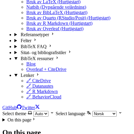
Bruk av LaTeX (Hurtigstart)
Natbib (Dypgående veiledning)
Bruk av BibLaTeX (Hurtigstart)
Bruk av Quarto (RStudio/Posit) (Hurtigstart)
Bruk av R Markdown (Hurtigstart)
Bruk av Overleaf (Hurtigstart)
Referansetyper
Felter
BibTeX FAQ
Sitat- og bibliografistiler
BibTeX ressurser
Blog
Overleaf + CiteDrive
Lenker
🔗 CiteDrive
🔗 Datanautes
🔗 R Markdown
🔗 BehaviorCloud
GitHub
Twitter
Select theme
Select language
On this page
On this page