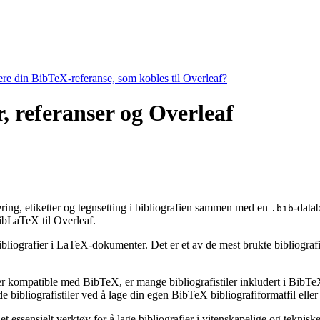
tere din BibTeX-referanse, som kobles til Overleaf?
r, referanser og Overleaf
tering, etiketter og tegnsetting i bibliografien sammen med en
-data
.bib
bLaTeX til Overleaf.
ibliografier i LaTeX-dokumenter. Det er et av de mest brukte bibliografiv
 er kompatible med BibTeX, er mange bibliografistiler inkludert i BibTeX 
bibliografistiler ved å lage din egen BibTeX bibliografiformatfil eller 
t essensielt verktøy for å lage bibliografier i vitenskapelige og tekni