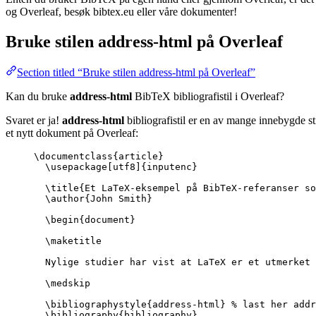
og Overleaf, besøk bibtex.eu eller våre dokumenter!
Bruke stilen
address-html
på Overleaf
Section titled “Bruke stilen address-html på Overleaf”
Kan du bruke
address-html
BibTeX bibliografistil i Overleaf?
Svaret er ja!
address-html
bibliografistil er en av mange innebygde st
et nytt dokument på Overleaf:
\documentclass
{
article
}
\usepackage
[
utf8
]{
inputenc
}
\title
{Et LaTeX-eksempel på BibTeX-referanser so
\author
{John Smith}
\begin
{
document
}
\maketitle
Nylige studier har vist at LaTeX er et utmerket 
\medskip
\bibliographystyle
{address-html} 
% last her addr
\bibliography
{bibliography}