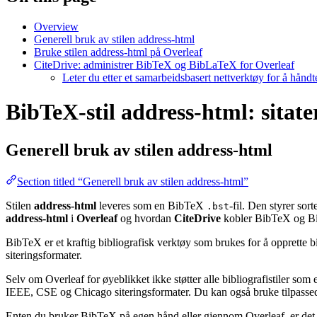
Overview
Generell bruk av stilen address-html
Bruke stilen address-html på Overleaf
CiteDrive: administrer BibTeX og BibLaTeX for Overleaf
Leter du etter et samarbeidsbasert nettverktøy for å hånd
BibTeX-stil address-html: sitate
Generell bruk av stilen
address-html
Section titled “Generell bruk av stilen address-html”
Stilen
address-html
leveres som en BibTeX
-fil. Den styrer sor
.bst
address-html
i
Overleaf
og hvordan
CiteDrive
kobler BibTeX og Bi
BibTeX er et kraftig bibliografisk verktøy som brukes for å opprette b
siteringsformater.
Selv om Overleaf for øyeblikket ikke støtter alle bibliografistiler som
IEEE, CSE og Chicago siteringsformater. Du kan også bruke tilpassede 
Enten du bruker BibTeX på egen hånd eller gjennom Overleaf, er det e