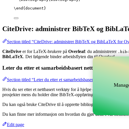
\end
{
document
}
CiteDrive: administrer BibTeX og BibLaT
Section titled “CiteDrive: administrer BibTeX og BibLaTeX for Ov
CiteDrive
er for LaTeX-brukere på
Overleaf
: du administrerer
-
.bib
BibLaTeX
. Det følgende binder arbeidsflyten din til Overleaf.
Leter du etter et samarbeidsbasert nettverktøy for å 
Section titled “Leter du etter et samarbeidsbasert nettverktøy for å
Manage
Hvis du ser etter et nettbasert verktøy for å hjelpe deg med å håndtere
prosjekter mens du holder dine BibTeX-oppføringer oppdatert i ditt Ov
Du kan også bruke CiteDrive til å opprette bibliografier og siteringer i
Du kan finne mer informasjon om hvordan du gjør dette i vår nettbas
Edit page