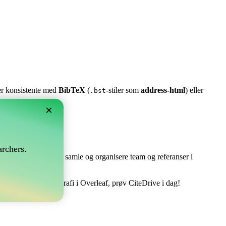
ter konsistente med
BibTeX
(
-stiler som
address-html
) eller
.bst
×
rchers.
e perfekt! Det lar deg samle og organisere team og referanser i
å håndtere din bibliografi i Overleaf, prøv CiteDrive i dag!