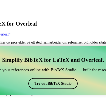
eX for Overleaf
erleaf”
filer og prosjekter på ett sted, samarbeider om referanser og holder sita
håndtere din BibTeX-referanse, som kobles til Overleaf?
Simplify BibTeX for LaTeX and Overleaf.
 håndtere din BibTeX-referanse, som kobles til Overleaf?”
 your references online with BibTeX Studio — built for resea
 dine referanser, siteringer og bibliografi i Overleaf, kan CiteDrive vær
erleaf-prosjekt.
Try out BibTeX Studio
 ulike stiler, inkludert address-html. Så hvis du ser etter en enkel måte 
erte hjelpedokumentasjon.