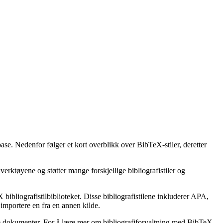
base. Nedenfor følger et kort overblikk over BibTeX-stiler, deretter
erktøyene og støtter mange forskjellige bibliografistiler og
bibliografistilbiblioteket. Disse bibliografistilene inkluderer APA,
importere en fra en annen kilde.
ske dokumenter. For å lære mer om bibliografiforvaltning med BibTeX