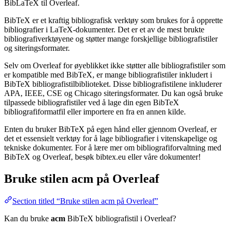
BibLaTeX til Overleaf.
BibTeX er et kraftig bibliografisk verktøy som brukes for å opprette
bibliografier i LaTeX-dokumenter. Det er et av de mest brukte
bibliografiverktøyene og støtter mange forskjellige bibliografistiler
og siteringsformater.
Selv om Overleaf for øyeblikket ikke støtter alle bibliografistiler som
er kompatible med BibTeX, er mange bibliografistiler inkludert i
BibTeX bibliografistilbiblioteket. Disse bibliografistilene inkluderer
APA, IEEE, CSE og Chicago siteringsformater. Du kan også bruke
tilpassede bibliografistiler ved å lage din egen BibTeX
bibliografiformatfil eller importere en fra en annen kilde.
Enten du bruker BibTeX på egen hånd eller gjennom Overleaf, er
det et essensielt verktøy for å lage bibliografier i vitenskapelige og
tekniske dokumenter. For å lære mer om bibliografiforvaltning med
BibTeX og Overleaf, besøk bibtex.eu eller våre dokumenter!
Bruke stilen
acm
på Overleaf
Section titled “Bruke stilen acm på Overleaf”
Kan du bruke
acm
BibTeX bibliografistil i Overleaf?