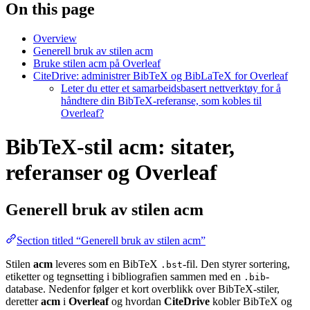
On this page
Overview
Generell bruk av stilen acm
Bruke stilen acm på Overleaf
CiteDrive: administrer BibTeX og BibLaTeX for Overleaf
Leter du etter et samarbeidsbasert nettverktøy for å
håndtere din BibTeX-referanse, som kobles til
Overleaf?
BibTeX-stil acm: sitater,
referanser og Overleaf
Generell bruk av stilen
acm
Section titled “Generell bruk av stilen acm”
Stilen
acm
leveres som en BibTeX
-fil. Den styrer sortering,
.bst
etiketter og tegnsetting i bibliografien sammen med en
-
.bib
database. Nedenfor følger et kort overblikk over BibTeX-stiler,
deretter
acm
i
Overleaf
og hvordan
CiteDrive
kobler BibTeX og