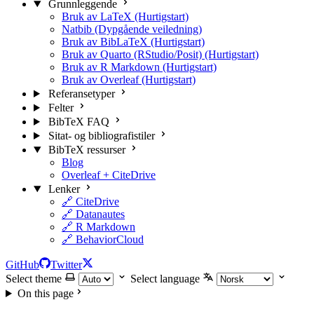
Grunnleggende
Bruk av LaTeX (Hurtigstart)
Natbib (Dypgående veiledning)
Bruk av BibLaTeX (Hurtigstart)
Bruk av Quarto (RStudio/Posit) (Hurtigstart)
Bruk av R Markdown (Hurtigstart)
Bruk av Overleaf (Hurtigstart)
Referansetyper
Felter
BibTeX FAQ
Sitat- og bibliografistiler
BibTeX ressurser
Blog
Overleaf + CiteDrive
Lenker
🔗 CiteDrive
🔗 Datanautes
🔗 R Markdown
🔗 BehaviorCloud
GitHub
Twitter
Select theme
Select language
On this page