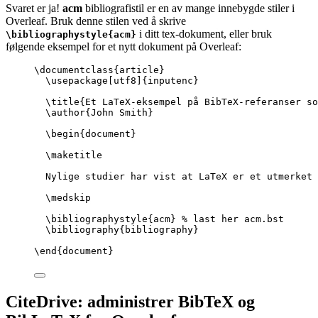
Svaret er ja!
acm
bibliografistil er en av mange innebygde stiler i
Overleaf. Bruk denne stilen ved å skrive
i ditt tex-dokument, eller bruk
\bibliographystyle{acm}
følgende eksempel for et nytt dokument på Overleaf:
\documentclass
{
article
}
\usepackage
[
utf8
]{
inputenc
}
\title
{Et LaTeX-eksempel på BibTeX-referanser so
\author
{John Smith}
\begin
{
document
}
\maketitle
Nylige studier har vist at LaTeX er et utmerket 
\medskip
\bibliographystyle
{acm} 
% last her acm.bst
\bibliography
{bibliography}
\end
{
document
}
CiteDrive: administrer BibTeX og