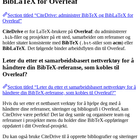
BibLaTeX for Overleaf
Section titled “CiteDrive: administrer BibTeX og BibLaTeX for
Overleaf”
CiteDrive
er for LaTeX-brukere på
Overleaf
: du administrerer
-filer og prosjekter på ett sted, samarbeider om referanser og
.bib
holder sitater konsistente med
BibTeX
(
-stiler som
acm
) eller
.bst
BibLaTeX
. Det følgende binder arbeidsflyten din til Overleaf.
Leter du etter et samarbeidsbasert nettverktøy for å
håndtere din BibTeX-referanse, som kobles til
Overleaf?
Section titled “Leter du etter et samarbeidsbasert nettverktøy for å
håndtere din BibTeX-referanse, som kobles til Overleaf?”
Hvis du ser etter et nettbasert verktøy for å hjelpe deg med å
håndtere dine referanser, siteringer og bibliografi i Overleaf, kan
CiteDrive være perfekt! Det lar deg samle og organisere team og
referanser i prosjekter mens du holder dine BibTeX-oppføringer
oppdatert i ditt Overleaf-prosjekt.
Du kan også bruke CiteDrive til å opprette bibliografier og siteringer