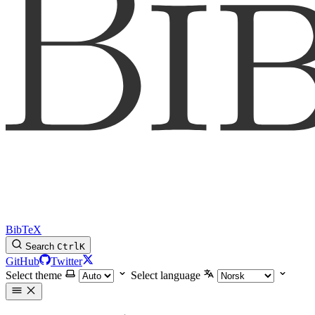
BibTeX
Search
Ctrl
K
GitHub
Twitter
Select theme
Select language