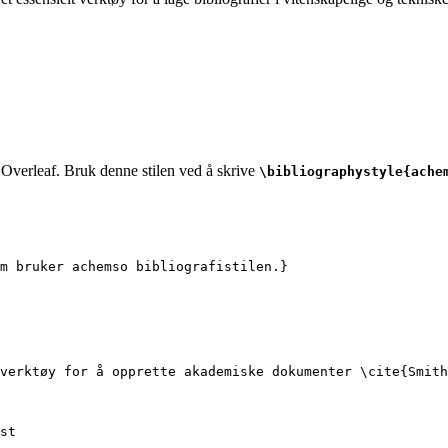
i Overleaf. Bruk denne stilen ved å skrive
\bibliographystyle{ache
m bruker achemso bibliografistilen.}
verktøy for å opprette akademiske dokumenter 
\cite
{
Smith
st