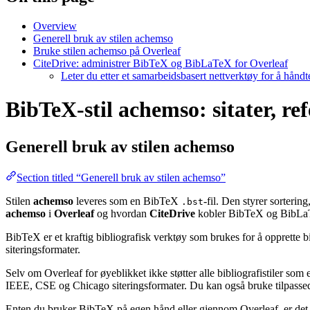
Overview
Generell bruk av stilen achemso
Bruke stilen achemso på Overleaf
CiteDrive: administrer BibTeX og BibLaTeX for Overleaf
Leter du etter et samarbeidsbasert nettverktøy for å hånd
BibTeX-stil achemso: sitater, re
Generell bruk av stilen
achemso
Section titled “Generell bruk av stilen achemso”
Stilen
achemso
leveres som en BibTeX
-fil. Den styrer sorterin
.bst
achemso
i
Overleaf
og hvordan
CiteDrive
kobler BibTeX og BibLaT
BibTeX er et kraftig bibliografisk verktøy som brukes for å opprette b
siteringsformater.
Selv om Overleaf for øyeblikket ikke støtter alle bibliografistiler som
IEEE, CSE og Chicago siteringsformater. Du kan også bruke tilpassede 
Enten du bruker BibTeX på egen hånd eller gjennom Overleaf, er det e