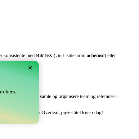
ter konsistente med
BibTeX
(
-stiler som
achemso
) eller
.bst
×
rchers.
e perfekt! Det lar deg samle og organisere team og referanser i
dtere din bibliografi i Overleaf, prøv CiteDrive i dag!