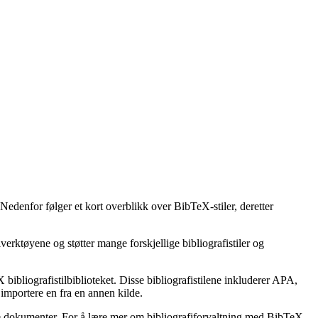
 Nedenfor følger et kort overblikk over BibTeX-stiler, deretter
erktøyene og støtter mange forskjellige bibliografistiler og
bibliografistilbiblioteket. Disse bibliografistilene inkluderer APA,
importere en fra en annen kilde.
ske dokumenter. For å lære mer om bibliografiforvaltning med BibTeX