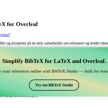
eX for Overleaf
erleaf”
filer og prosjekter på ett sted, samarbeider om referanser og holder sita
håndtere din BibTeX-referanse, som kobles til Overleaf?
Simplify BibTeX for LaTeX and Overleaf.
 håndtere din BibTeX-referanse, som kobles til Overleaf?”
 your references online with BibTeX Studio — built for resea
 dine referanser, siteringer og bibliografi i Overleaf, kan CiteDrive vær
erleaf-prosjekt.
Try out BibTeX Studio
 ulike stiler, inkludert achemso. Så hvis du ser etter en enkel måte å hån
erte hjelpedokumentasjon.