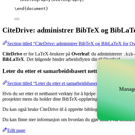
\end
{
document
}
CiteDrive: administrer BibTeX og BibLaT
Section titled “CiteDrive: administrer BibTeX og BibLaTeX for Ov
CiteDrive
er for LaTeX-brukere på
Overleaf
: du administrerer
-
.bib
BibLaTeX
. Det følgende binder arbeidsflyten din til Overleaf.
Leter du etter et samarbeidsbasert nettverktøy for å 
Section titled “Leter du etter et samarbeidsbasert nettverktøy for å
Manage
Hvis du ser etter et nettbasert verktøy for å hjelpe deg med å håndtere
prosjekter mens du holder dine BibTeX-oppføringer oppdatert i ditt Ov
Du kan også bruke CiteDrive til å opprette bibliografier og siteringer i
Du kan finne mer informasjon om hvordan du gjør dette i vår nettbas
Edit page