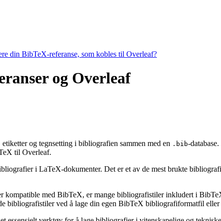
tere din BibTeX-referanse, som kobles til Overleaf?
feranser og Overleaf
g, etiketter og tegnsetting i bibliografien sammen med en
-database.
.bib
eX til Overleaf.
ibliografier i LaTeX-dokumenter. Det er et av de mest brukte bibliografiv
 er kompatible med BibTeX, er mange bibliografistiler inkludert i BibTeX 
bibliografistiler ved å lage din egen BibTeX bibliografiformatfil eller 
t essensielt verktøy for å lage bibliografier i vitenskapelige og tekni