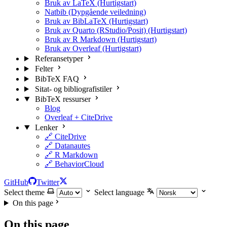
Bruk av LaTeX (Hurtigstart)
Natbib (Dypgående veiledning)
Bruk av BibLaTeX (Hurtigstart)
Bruk av Quarto (RStudio/Posit) (Hurtigstart)
Bruk av R Markdown (Hurtigstart)
Bruk av Overleaf (Hurtigstart)
Referansetyper
Felter
BibTeX FAQ
Sitat- og bibliografistiler
BibTeX ressurser
Blog
Overleaf + CiteDrive
Lenker
🔗 CiteDrive
🔗 Datanautes
🔗 R Markdown
🔗 BehaviorCloud
GitHub
Twitter
Select theme
Select language
On this page
On this page