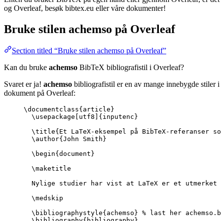
og Overleaf, besøk bibtex.eu eller våre dokumenter!
Bruke stilen
achemso
på Overleaf
Section titled “Bruke stilen achemso på Overleaf”
Kan du bruke
achemso
BibTeX bibliografistil i Overleaf?
Svaret er ja!
achemso
bibliografistil er en av mange innebygde stiler 
dokument på Overleaf:
\documentclass
{
article
}
\usepackage
[
utf8
]{
inputenc
}
\title
{Et LaTeX-eksempel på BibTeX-referanser so
\author
{John Smith}
\begin
{
document
}
\maketitle
Nylige studier har vist at LaTeX er et utmerket 
\medskip
\bibliographystyle
{achemso} 
% last her achemso.b
\bibliography
{bibliography}