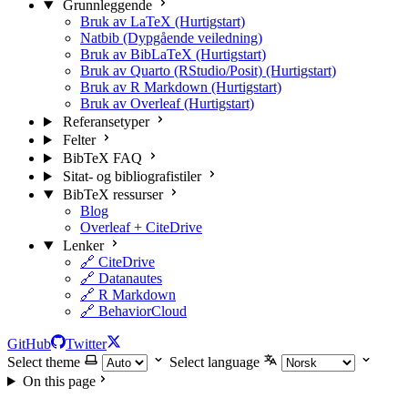
Grunnleggende
Bruk av LaTeX (Hurtigstart)
Natbib (Dypgående veiledning)
Bruk av BibLaTeX (Hurtigstart)
Bruk av Quarto (RStudio/Posit) (Hurtigstart)
Bruk av R Markdown (Hurtigstart)
Bruk av Overleaf (Hurtigstart)
Referansetyper
Felter
BibTeX FAQ
Sitat- og bibliografistiler
BibTeX ressurser
Blog
Overleaf + CiteDrive
Lenker
🔗 CiteDrive
🔗 Datanautes
🔗 R Markdown
🔗 BehaviorCloud
GitHub
Twitter
Select theme
Select language
On this page