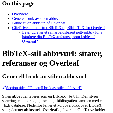
On this page
Overview
Generell bruk av stilen abbrvurl
Bruke stilen abbrvurl på Overleaf
CiteDrive: administrer BibTeX og BibLaTeX for Overleaf
Leter du etter et samarbeidsbasert nettverktøy for å
håndtere din BibTeX-referanse, som kobles til
Overleaf?
BibTeX-stil abbrvurl: sitater,
referanser og Overleaf
Generell bruk av stilen
abbrvurl
Section titled “Generell bruk av stilen abbrvurl”
Stilen
abbrvurl
leveres som en BibTeX
-fil. Den styrer
.bst
sortering, etiketter og tegnsetting i bibliografien sammen med en
-database. Nedenfor følger et kort overblikk over BibTeX-
.bib
stiler, deretter
abbrvurl
i
Overleaf
og hvordan
CiteDrive
kobler