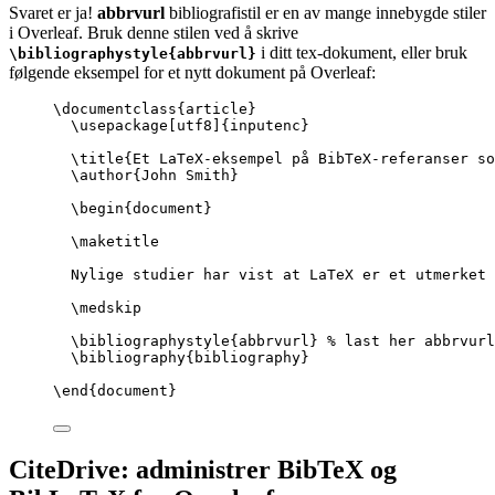
Svaret er ja!
abbrvurl
bibliografistil er en av mange innebygde stiler
i Overleaf. Bruk denne stilen ved å skrive
i ditt tex-dokument, eller bruk
\bibliographystyle{abbrvurl}
følgende eksempel for et nytt dokument på Overleaf:
\documentclass
{
article
}
\usepackage
[
utf8
]{
inputenc
}
\title
{Et LaTeX-eksempel på BibTeX-referanser s
\author
{John Smith}
\begin
{
document
}
\maketitle
Nylige studier har vist at LaTeX er et utmerket 
\medskip
\bibliographystyle
{abbrvurl} 
% last her abbrvurl
\bibliography
{bibliography}
\end
{
document
}
CiteDrive: administrer BibTeX og