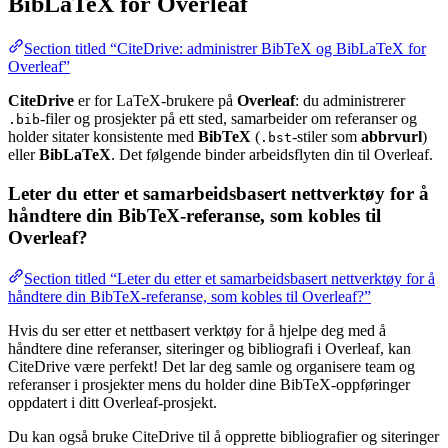
BibLaTeX for Overleaf
Section titled “CiteDrive: administrer BibTeX og BibLaTeX for
Overleaf”
CiteDrive
er for LaTeX-brukere på
Overleaf
: du administrerer
-filer og prosjekter på ett sted, samarbeider om referanser og
.bib
holder sitater konsistente med
BibTeX
(
-stiler som
abbrvurl
)
.bst
eller
BibLaTeX
. Det følgende binder arbeidsflyten din til Overleaf.
Leter du etter et samarbeidsbasert nettverktøy for å
håndtere din BibTeX-referanse, som kobles til
Overleaf?
Section titled “Leter du etter et samarbeidsbasert nettverktøy for å
håndtere din BibTeX-referanse, som kobles til Overleaf?”
Hvis du ser etter et nettbasert verktøy for å hjelpe deg med å
håndtere dine referanser, siteringer og bibliografi i Overleaf, kan
CiteDrive være perfekt! Det lar deg samle og organisere team og
referanser i prosjekter mens du holder dine BibTeX-oppføringer
oppdatert i ditt Overleaf-prosjekt.
Du kan også bruke CiteDrive til å opprette bibliografier og siteringer