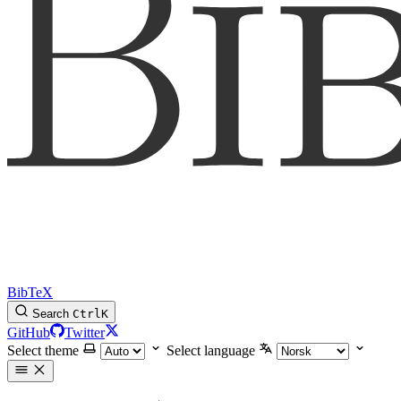
BibTeX
Search
Ctrl
K
GitHub
Twitter
Select theme
Select language