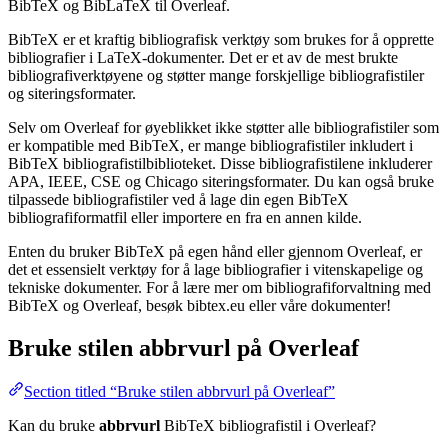
BibTeX og BibLaTeX til Overleaf.
BibTeX er et kraftig bibliografisk verktøy som brukes for å opprette
bibliografier i LaTeX-dokumenter. Det er et av de mest brukte
bibliografiverktøyene og støtter mange forskjellige bibliografistiler
og siteringsformater.
Selv om Overleaf for øyeblikket ikke støtter alle bibliografistiler som
er kompatible med BibTeX, er mange bibliografistiler inkludert i
BibTeX bibliografistilbiblioteket. Disse bibliografistilene inkluderer
APA, IEEE, CSE og Chicago siteringsformater. Du kan også bruke
tilpassede bibliografistiler ved å lage din egen BibTeX
bibliografiformatfil eller importere en fra en annen kilde.
Enten du bruker BibTeX på egen hånd eller gjennom Overleaf, er
det et essensielt verktøy for å lage bibliografier i vitenskapelige og
tekniske dokumenter. For å lære mer om bibliografiforvaltning med
BibTeX og Overleaf, besøk bibtex.eu eller våre dokumenter!
Bruke stilen
abbrvurl
på Overleaf
Section titled “Bruke stilen abbrvurl på Overleaf”
Kan du bruke
abbrvurl
BibTeX bibliografistil i Overleaf?