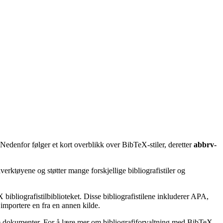
 Nedenfor følger et kort overblikk over BibTeX-stiler, deretter
abbrv-
erktøyene og støtter mange forskjellige bibliografistiler og
bibliografistilbiblioteket. Disse bibliografistilene inkluderer APA,
importere en fra en annen kilde.
ske dokumenter. For å lære mer om bibliografiforvaltning med BibTeX