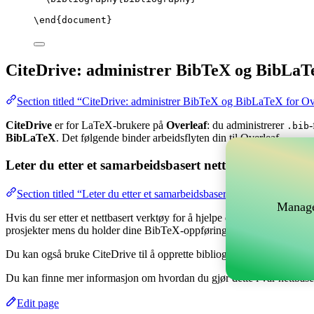
\end
{
document
}
CiteDrive: administrer BibTeX og BibLaT
Section titled “CiteDrive: administrer BibTeX og BibLaTeX for Ov
CiteDrive
er for LaTeX-brukere på
Overleaf
: du administrerer
-
.bib
BibLaTeX
. Det følgende binder arbeidsflyten din til Overleaf.
Leter du etter et samarbeidsbasert nettverktøy for å 
Section titled “Leter du etter et samarbeidsbasert nettverktøy for å
Manage
Hvis du ser etter et nettbasert verktøy for å hjelpe deg med å håndtere
prosjekter mens du holder dine BibTeX-oppføringer oppdatert i ditt Ov
Du kan også bruke CiteDrive til å opprette bibliografier og siteringer i 
Du kan finne mer informasjon om hvordan du gjør dette i vår nettbas
Edit page