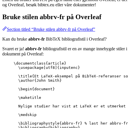
og Overleaf, besøk bibtex.eu eller våre dokumenter!
Bruke stilen
abbrv-fr
på Overleaf
Section titled “Bruke stilen abbrv-fr på Overleaf”
Kan du bruke
abbrv-fr
BibTeX bibliografistil i Overleaf?
Svaret er ja!
abbrv-fr
bibliografistil er en av mange innebygde stiler 
dokument på Overleaf:
\documentclass
{
article
}
\usepackage
[
utf8
]{
inputenc
}
\title
{Et LaTeX-eksempel på BibTeX-referanser s
\author
{John Smith}
\begin
{
document
}
\maketitle
Nylige studier har vist at LaTeX er et utmerket 
\medskip
\bibliographystyle
{abbrv-fr} 
% last her abbrv-fr
\bibliography
{bibliography}