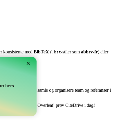
ter konsistente med
BibTeX
(
-stiler som
abbrv-fr
) eller
.bst
×
rchers.
e perfekt! Det lar deg samle og organisere team og referanser i
dtere din bibliografi i Overleaf, prøv CiteDrive i dag!