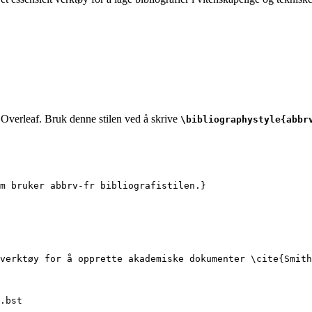
i Overleaf. Bruk denne stilen ved å skrive
\bibliographystyle{abbr
om bruker abbrv-fr bibliografistilen.}
verktøy for å opprette akademiske dokumenter 
\cite
{
Smith
.bst