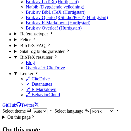
Bruk av LaTeX (Hurtigstart)
Natbib (Dypgående veiledning)
Bruk av BibLaTeX (Hurtigstart)
Bruk av Quarto (RStudio/Posit) (Hurtigstart)
Bruk av R Markdown (Hurtigstart)
Bruk av Overleaf (Hurtigstart)
Referansetyper
Felter
BibTeX FAQ
Sitat- og bibliografistiler
BibTeX ressurser
Blog
Overleaf + CiteDrive
Lenker
🔗 CiteDrive
🔗 Datanautes
🔗 R Markdown
🔗 BehaviorCloud
GitHub
Twitter
Select theme
Select language
On this page
On this page