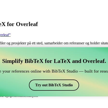
eX for Overleaf
erleaf”
filer og prosjekter på ett sted, samarbeider om referanser og holder sita
håndtere din BibTeX-referanse, som kobles til Overleaf?
Simplify BibTeX for LaTeX and Overleaf.
 håndtere din BibTeX-referanse, som kobles til Overleaf?”
 your references online with BibTeX Studio — built for resea
 dine referanser, siteringer og bibliografi i Overleaf, kan CiteDrive vær
erleaf-prosjekt.
Try out BibTeX Studio
ulike stiler, inkludert abbrv-fr. Så hvis du ser etter en enkel måte å hån
erte hjelpedokumentasjon.