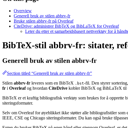
Overview
Generell bruk av stilen abbrv-fr
Bruke stilen abbrv-fr på Overleaf
CiteDrive: administrer BibTeX og BibLaTeX for Overleaf
Leter du etter et samarbeidsbasert nettverktøy for å hånd
BibTeX-stil abbrv-fr: sitater, re
Generell bruk av stilen
abbrv-fr
Section titled “Generell bruk av stilen abbrv-fr”
Stilen
abbrv-fr
leveres som en BibTeX
-fil. Den styrer sorterin
.bst
fr
i
Overleaf
og hvordan
CiteDrive
kobler BibTeX og BibLaTeX til 
BibTeX er et kraftig bibliografisk verktøy som brukes for å opprette b
siteringsformater.
Selv om Overleaf for øyeblikket ikke støtter alle bibliografistiler som
IEEE, CSE og Chicago siteringsformater. Du kan også bruke tilpassede 
Enten du bruker BibTeX på egen hånd eller gjennom Overleaf, er det e