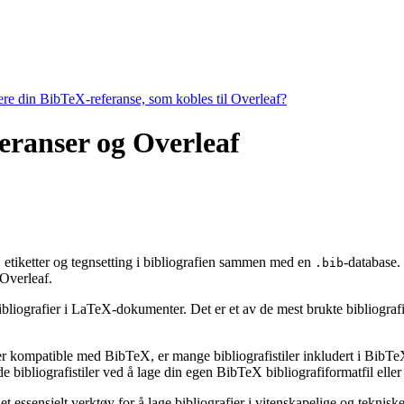
tere din BibTeX-referanse, som kobles til Overleaf?
feranser og Overleaf
g, etiketter og tegnsetting i bibliografien sammen med en
-database.
.bib
Overleaf.
ibliografier i LaTeX-dokumenter. Det er et av de mest brukte bibliografiv
 er kompatible med BibTeX, er mange bibliografistiler inkludert i BibTeX 
bibliografistiler ved å lage din egen BibTeX bibliografiformatfil eller 
t essensielt verktøy for å lage bibliografier i vitenskapelige og tekni