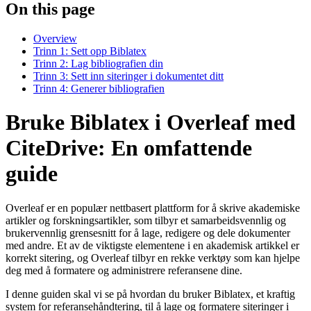
On this page
Overview
Trinn 1: Sett opp Biblatex
Trinn 2: Lag bibliografien din
Trinn 3: Sett inn siteringer i dokumentet ditt
Trinn 4: Generer bibliografien
Bruke Biblatex i Overleaf med
CiteDrive: En omfattende
guide
Overleaf er en populær nettbasert plattform for å skrive akademiske
artikler og forskningsartikler, som tilbyr et samarbeidsvennlig og
brukervennlig grensesnitt for å lage, redigere og dele dokumenter
med andre. Et av de viktigste elementene i en akademisk artikkel er
korrekt sitering, og Overleaf tilbyr en rekke verktøy som kan hjelpe
deg med å formatere og administrere referansene dine.
I denne guiden skal vi se på hvordan du bruker Biblatex, et kraftig
system for referansehåndtering, til å lage og formatere siteringer i