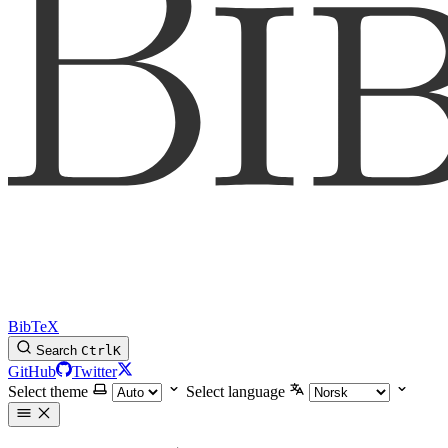
BibTeX
Search
Ctrl
K
GitHub
Twitter
Select theme
Select language