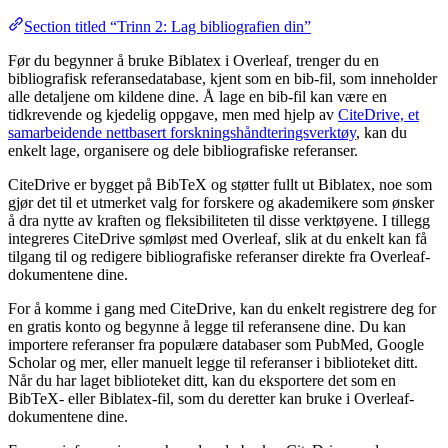
Section titled “Trinn 2: Lag bibliografien din”
Før du begynner å bruke Biblatex i Overleaf, trenger du en
bibliografisk referansedatabase, kjent som en bib-fil, som inneholder
alle detaljene om kildene dine. Å lage en bib-fil kan være en
tidkrevende og kjedelig oppgave, men med hjelp av
CiteDrive, et
samarbeidende nettbasert forskningshåndteringsverktøy
, kan du
enkelt lage, organisere og dele bibliografiske referanser.
CiteDrive er bygget på BibTeX og støtter fullt ut Biblatex, noe som
gjør det til et utmerket valg for forskere og akademikere som ønsker
å dra nytte av kraften og fleksibiliteten til disse verktøyene. I tillegg
integreres CiteDrive sømløst med Overleaf, slik at du enkelt kan få
tilgang til og redigere bibliografiske referanser direkte fra Overleaf-
dokumentene dine.
For å komme i gang med CiteDrive, kan du enkelt registrere deg for
en gratis konto og begynne å legge til referansene dine. Du kan
importere referanser fra populære databaser som PubMed, Google
Scholar og mer, eller manuelt legge til referanser i biblioteket ditt.
Når du har laget biblioteket ditt, kan du eksportere det som en
BibTeX- eller Biblatex-fil, som du deretter kan bruke i Overleaf-
dokumentene dine.