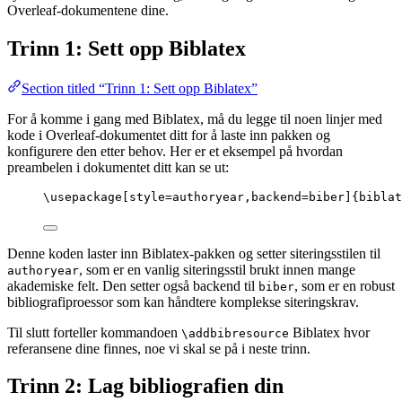
Overleaf-dokumentene dine.
Trinn 1: Sett opp Biblatex
Section titled “Trinn 1: Sett opp Biblatex”
For å komme i gang med Biblatex, må du legge til noen linjer med
kode i Overleaf-dokumentet ditt for å laste inn pakken og
konfigurere den etter behov. Her er et eksempel på hvordan
preambelen i dokumentet ditt kan se ut:
\usepackage
[
style=authoryear,backend=biber
]{
biblat
Denne koden laster inn Biblatex-pakken og setter siteringsstilen til
, som er en vanlig siteringsstil brukt innen mange
authoryear
akademiske felt. Den setter også backend til
, som er en robust
biber
bibliografiproessor som kan håndtere komplekse siteringskrav.
Til slutt forteller kommandoen
Biblatex hvor
\addbibresource
referansene dine finnes, noe vi skal se på i neste trinn.
Trinn 2: Lag bibliografien din