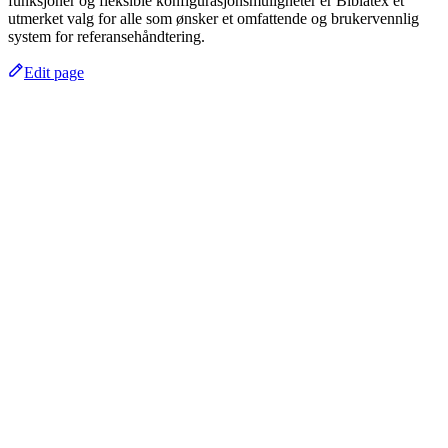
funksjoner og fleksible konfigurasjonsmuligheter er Biblatex et
utmerket valg for alle som ønsker et omfattende og brukervennlig
system for referansehåndtering.
Edit page