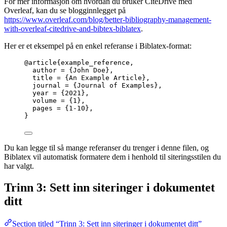
For mer informasjon om hvordan du bruker CiteDrive med
Overleaf, kan du se blogginnlegget på
https://www.overleaf.com/blog/better-bibliography-management-
with-overleaf-citedrive-and-bibtex-biblatex
.
Her er et eksempel på en enkel referanse i Biblatex-format:
@article
{example_reference,
author
 = 
{
John Doe
}
,
title
 = 
{
An Example Article
}
,
journal
 = 
{
Journal of Examples
}
,
year
 = 
{
2021
}
,
volume
 = 
{
1
}
,
pages
 = 
{
1-10
}
,
}
Du kan legge til så mange referanser du trenger i denne filen, og
Biblatex vil automatisk formatere dem i henhold til siteringsstilen du
har valgt.
Trinn 3: Sett inn siteringer i dokumentet
ditt
Section titled “Trinn 3: Sett inn siteringer i dokumentet ditt”