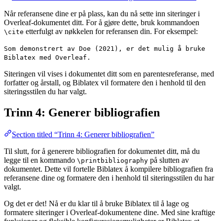
Når referansene dine er på plass, kan du nå sette inn siteringer i
Overleaf-dokumentet ditt. For å gjøre dette, bruk kommandoen
etterfulgt av nøkkelen for referansen din. For eksempel:
\cite
Som demonstrert av Doe (2021), er det mulig å bruke
Biblatex med Overleaf.
Siteringen vil vises i dokumentet ditt som en parentesreferanse, med
forfatter og årstall, og Biblatex vil formatere den i henhold til den
siteringsstilen du har valgt.
Trinn 4: Generer bibliografien
Section titled “Trinn 4: Generer bibliografien”
Til slutt, for å generere bibliografien for dokumentet ditt, må du
legge til en kommando
på slutten av
\printbibliography
dokumentet. Dette vil fortelle Biblatex å kompilere bibliografien fra
referansene dine og formatere den i henhold til siteringsstilen du har
valgt.
Og det er det! Nå er du klar til å bruke Biblatex til å lage og
formatere siteringer i Overleaf-dokumentene dine. Med sine kraftige