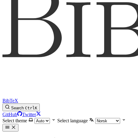
BibTeX
Search
Ctrl
K
GitHub
Twitter
Select theme
Select language