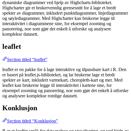
dynamiske diagrammer ved hjelp av Highcharts-biblioteket.
Highcharter gir et brukervennlig grensesnitt for å lage et bredt
spekter av diagrammer, inkludert punktdiagrammer, linjediagrammer
og søylediagrammer. Med Highcharter kan brukerne legge til
interaktivitet i diagrammene sine, for eksempel zooming og
panorering, noe som gjør det enkelt å utforske og analysere
komplekse datasett.
leaflet
Section titled “leaflet”
leaflet er en pakke for å lage interaktive og tilpassbare kart i R. Den
er basert på leaflet.js-biblioteket, og lar brukerne lage et bredt
spekter av kart, inkludert varmekart, choropleth-kart og mer. Med
leaflet kan brukerne legge til interaktivitet i kartene sine, for
eksempel zooming og panorering, noe som gjør det enkelt å utforske
og analysere komplekse romlige datasett.
Konklusjon
Section titled “Konklusjon”
R er et kraftig språk for dataanalyse og visualisering, og ved hjelp av