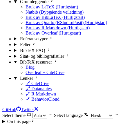
Grunnleggende
Bruk av LaTeX (Hurtigstart)
Natbib (Dypgående veiledning)
Bruk av BibLaTeX (Hurtigstart)
Bruk av Quarto (RStudio/Posit) (Hurtigstart)
Bruk av R Markdown (Hurtigstart)
Bruk av Overleaf (Hurtigstart)
Referansetyper
Felter
BibTeX FAQ
Sitat- og bibliografistiler
BibTeX ressurser
Blog
Overleaf + CiteDrive
Lenker
🔗 CiteDrive
🔗 Datanautes
🔗 R Markdown
🔗 BehaviorCloud
GitHub
Twitter
Select theme
Select language
On this page