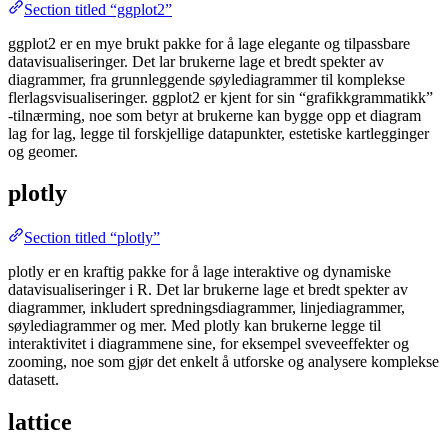
Section titled “ggplot2”
ggplot2 er en mye brukt pakke for å lage elegante og tilpassbare
datavisualiseringer. Det lar brukerne lage et bredt spekter av
diagrammer, fra grunnleggende søylediagrammer til komplekse
flerlagsvisualiseringer. ggplot2 er kjent for sin “grafikkgrammatikk”
-tilnærming, noe som betyr at brukerne kan bygge opp et diagram
lag for lag, legge til forskjellige datapunkter, estetiske kartlegginger
og geomer.
plotly
Section titled “plotly”
plotly er en kraftig pakke for å lage interaktive og dynamiske
datavisualiseringer i R. Det lar brukerne lage et bredt spekter av
diagrammer, inkludert spredningsdiagrammer, linjediagrammer,
søylediagrammer og mer. Med plotly kan brukerne legge til
interaktivitet i diagrammene sine, for eksempel sveveeffekter og
zooming, noe som gjør det enkelt å utforske og analysere komplekse
datasett.
lattice