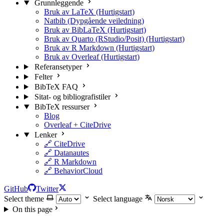
Grunnleggende
Bruk av LaTeX (Hurtigstart)
Natbib (Dypgående veiledning)
Bruk av BibLaTeX (Hurtigstart)
Bruk av Quarto (RStudio/Posit) (Hurtigstart)
Bruk av R Markdown (Hurtigstart)
Bruk av Overleaf (Hurtigstart)
Referansetyper
Felter
BibTeX FAQ
Sitat- og bibliografistiler
BibTeX ressurser
Blog
Overleaf + CiteDrive
Lenker
🔗 CiteDrive
🔗 Datanautes
🔗 R Markdown
🔗 BehaviorCloud
GitHub
Twitter
Select theme
Select language
On this page