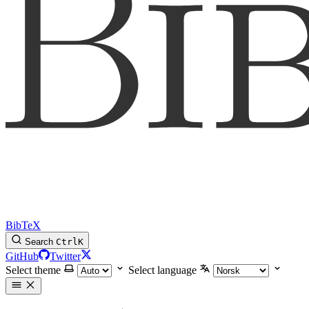
BibTeX
Search
Ctrl
K
GitHub
Twitter
Select theme
Select language