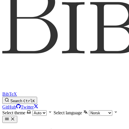
BibTeX
Search
Ctrl
K
GitHub
Twitter
Select theme
Select language