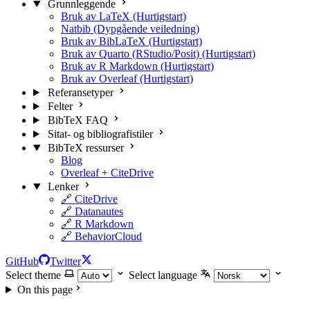
Grunnleggende
Bruk av LaTeX (Hurtigstart)
Natbib (Dypgående veiledning)
Bruk av BibLaTeX (Hurtigstart)
Bruk av Quarto (RStudio/Posit) (Hurtigstart)
Bruk av R Markdown (Hurtigstart)
Bruk av Overleaf (Hurtigstart)
Referansetyper
Felter
BibTeX FAQ
Sitat- og bibliografistiler
BibTeX ressurser
Blog
Overleaf + CiteDrive
Lenker
🔗 CiteDrive
🔗 Datanautes
🔗 R Markdown
🔗 BehaviorCloud
GitHub
Twitter
Select theme
Select language
On this page