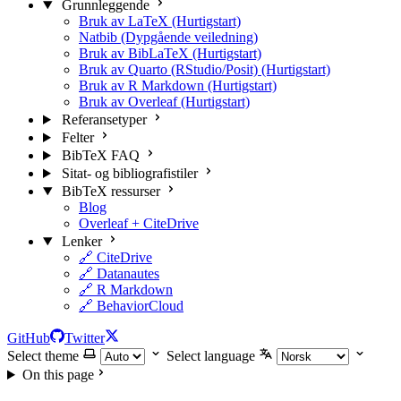
Grunnleggende
Bruk av LaTeX (Hurtigstart)
Natbib (Dypgående veiledning)
Bruk av BibLaTeX (Hurtigstart)
Bruk av Quarto (RStudio/Posit) (Hurtigstart)
Bruk av R Markdown (Hurtigstart)
Bruk av Overleaf (Hurtigstart)
Referansetyper
Felter
BibTeX FAQ
Sitat- og bibliografistiler
BibTeX ressurser
Blog
Overleaf + CiteDrive
Lenker
🔗 CiteDrive
🔗 Datanautes
🔗 R Markdown
🔗 BehaviorCloud
GitHub
Twitter
Select theme
Select language
On this page