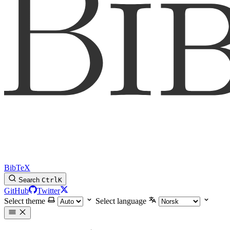
BibTeX
Search
Ctrl
K
GitHub
Twitter
Select theme
Select language