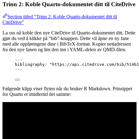
Trinn 2: Koble Quarto-dokumentet ditt til CiteDrive
Section titled “Trinn 2: Koble Quarto-dokumentet ditt til
CiteDrive”
La oss nå koble den nye CiteDrive til Quarto-dokumentet ditt. Dette
gjør du ved å klikke på “bib”-knappen. Dette vil åpne en ny fane
med alle oppføringene dine i BibTeX-format. Kopier nettadressen
fra den nye fanen og lim den inn i YAML-delen av QMD-filen.
---
bibliography
: 
"
https://api.citedrive.com/bib/514b1
---
Følgende klipp viser flyten når du bruker R Markdown. Prinsippet
for Quarto er imidlertid det samme: