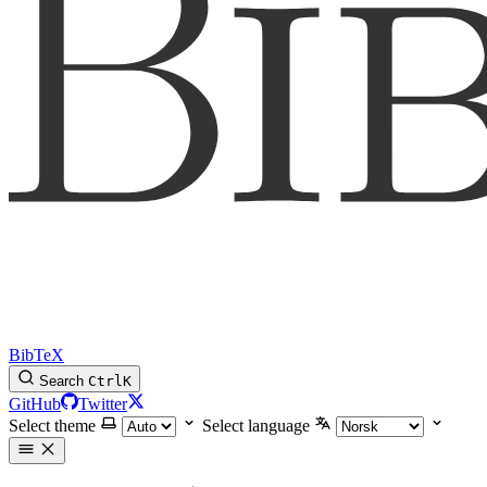
BibTeX
Search
Ctrl
K
GitHub
Twitter
Select theme
Select language