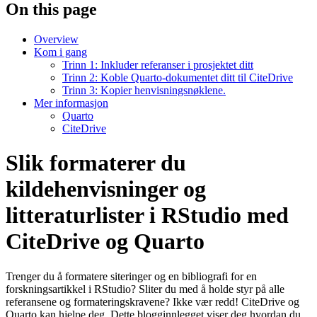
On this page
Overview
Kom i gang
Trinn 1: Inkluder referanser i prosjektet ditt
Trinn 2: Koble Quarto-dokumentet ditt til CiteDrive
Trinn 3: Kopier henvisningsnøklene.
Mer informasjon
Quarto
CiteDrive
Slik formaterer du
kildehenvisninger og
litteraturlister i RStudio med
CiteDrive og Quarto
Trenger du å formatere siteringer og en bibliografi for en
forskningsartikkel i RStudio? Sliter du med å holde styr på alle
referansene og formateringskravene? Ikke vær redd! CiteDrive og
Quarto kan hjelpe deg. Dette blogginnlegget viser deg hvordan du