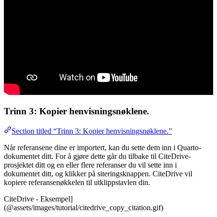
Trinn 3: Kopier henvisningsnøklene.
Section titled “Trinn 3: Kopier henvisningsnøklene.”
Når referansene dine er importert, kan du sette dem inn i Quarto-
dokumentet ditt. For å gjøre dette går du tilbake til CiteDrive-
prosjektet ditt og en eller flere referanser du vil sette inn i
dokumentet ditt, og klikker på siteringsknappen. CiteDrive vil
kopiere referansenøkkelen til utklippstavlen din.
CiteDrive - Eksempel]
(@assets/images/tutorial/citedrive_copy_citation.gif)