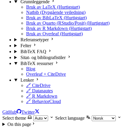
Grunnleggende
Bruk av LaTeX (Hurtigstart)
Natbib (Dypgående veiledning)
Bruk av BibLaTeX (Hurtigstart)
Bruk av Quarto (RStudio/Posit) (Hurtigstart)
Bruk av R Markdown (Hurtigstart)
Bruk av Overleaf (Hurtigstart)
Referansetyper
Felter
BibTeX FAQ
Sitat- og bibliografistiler
BibTeX ressurser
Blog
Overleaf + CiteDrive
Lenker
🔗 CiteDrive
🔗 Datanautes
🔗 R Markdown
🔗 BehaviorCloud
GitHub
Twitter
Select theme
Select language
On this page