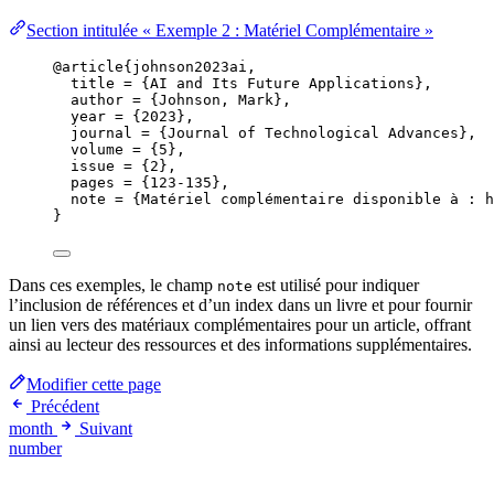
Section intitulée « Exemple 2 : Matériel Complémentaire »
@article
{johnson2023ai,
title
 = 
{
AI and Its Future Applications
}
,
author
 = 
{
Johnson, Mark
}
,
year
 = 
{
2023
}
,
journal
 = 
{
Journal of Technological Advances
}
,
volume
 = 
{
5
}
,
issue
 = 
{
2
}
,
pages
 = 
{
123-135
}
,
note
 = 
{
Matériel complémentaire disponible à : h
}
Dans ces exemples, le champ
est utilisé pour indiquer
note
l’inclusion de références et d’un index dans un livre et pour fournir
un lien vers des matériaux complémentaires pour un article, offrant
ainsi au lecteur des ressources et des informations supplémentaires.
Modifier cette page
Précédent
month
Suivant
number