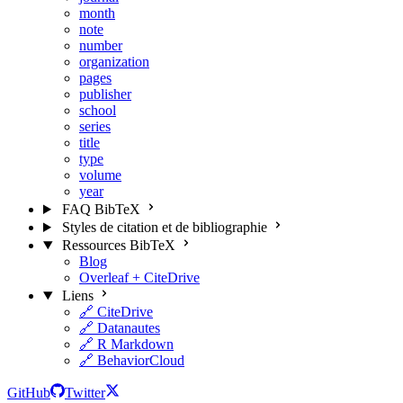
month
note
number
organization
pages
publisher
school
series
title
type
volume
year
FAQ BibTeX
Styles de citation et de bibliographie
Ressources BibTeX
Blog
Overleaf + CiteDrive
Liens
🔗 CiteDrive
🔗 Datanautes
🔗 R Markdown
🔗 BehaviorCloud
GitHub
Twitter