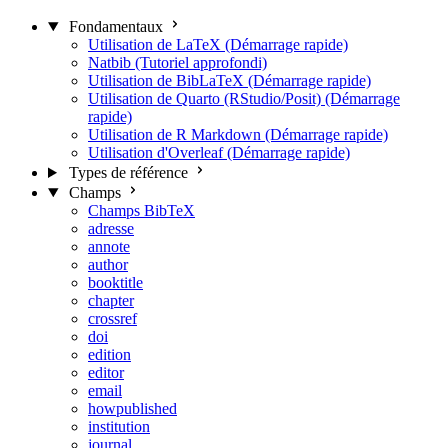
Fondamentaux
Utilisation de LaTeX (Démarrage rapide)
Natbib (Tutoriel approfondi)
Utilisation de BibLaTeX (Démarrage rapide)
Utilisation de Quarto (RStudio/Posit) (Démarrage
rapide)
Utilisation de R Markdown (Démarrage rapide)
Utilisation d'Overleaf (Démarrage rapide)
Types de référence
Champs
Champs BibTeX
adresse
annote
author
booktitle
chapter
crossref
doi
edition
editor
email
howpublished
institution
journal