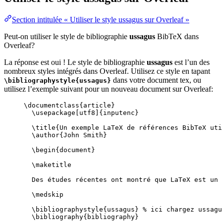
Section intitulée « Utiliser le style ussagus sur Overleaf »
Peut-on utiliser le style de bibliographie
ussagus
BibTeX dans
Overleaf?
La réponse est oui ! Le style de bibliographie
ussagus
est l’un des
nombreux styles intégrés dans Overleaf. Utilisez ce style en tapant
dans votre document tex, ou
\bibliographystyle{ussagus}
utilisez l’exemple suivant pour un nouveau document sur Overleaf:
\documentclass
{
article
}
\usepackage
[
utf8
]{
inputenc
}
\title
{Un exemple LaTeX de références BibTeX uti
\author
{John Smith}
\begin
{
document
}
\maketitle
Des études récentes ont montré que LaTeX est un 
\medskip
\bibliographystyle
{ussagus} 
% ici chargez ussagu
\bibliography
{bibliography}