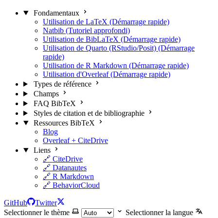
Fondamentaux
Utilisation de LaTeX (Démarrage rapide)
Natbib (Tutoriel approfondi)
Utilisation de BibLaTeX (Démarrage rapide)
Utilisation de Quarto (RStudio/Posit) (Démarrage
rapide)
Utilisation de R Markdown (Démarrage rapide)
Utilisation d'Overleaf (Démarrage rapide)
Types de référence
Champs
FAQ BibTeX
Styles de citation et de bibliographie
Ressources BibTeX
Blog
Overleaf + CiteDrive
Liens
🔗 CiteDrive
🔗 Datanautes
🔗 R Markdown
🔗 BehaviorCloud
GitHub
Twitter
Selectionner le thème
Selectionner la langue