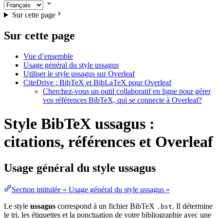
Sur cette page
Sur cette page
Vue d’ensemble
Usage général du style ussagus
Utiliser le style ussagus sur Overleaf
CiteDrive : BibTeX et BibLaTeX pour Overleaf
Cherchez-vous un outil collaboratif en ligne pour gérer
vos références BibTeX, qui se connecte à Overleaf?
Style BibTeX ussagus :
citations, références et Overleaf
Usage général du style
ussagus
Section intitulée « Usage général du style ussagus »
Le style
ussagus
correspond à un fichier BibTeX
. Il détermine
.bst
le tri, les étiquettes et la ponctuation de votre bibliographie avec une