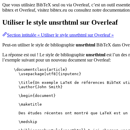
Que vous utilisiez BibTeX seul ou via Overleaf, c’est un outil essenti
bibtex et Overleaf, visitez bibtex.eu ou consultez notre documentation
Utiliser le style
unsrthtml
sur Overleaf
Section intitulée « Utiliser le style unsrthtml sur Overleaf »
Peut-on utiliser le style de bibliographie
unsrthtml
BibTeX dans Over
La réponse est oui ! Le style de bibliographie
unsrthtml
est l’un des 
l’exemple suivant pour un nouveau document sur Overleaf:
\documentclass
{
article
}
\usepackage
[
utf8
]{
inputenc
}
\title
{Un exemple LaTeX de références BibTeX uti
\author
{John Smith}
\begin
{
document
}
\maketitle
Des études récentes ont montré que LaTeX est un 
\medskip