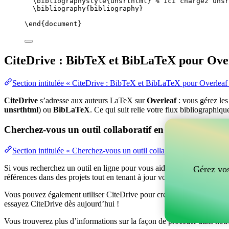
\bibliographystyle
{unsrthtml} 
% ici chargez unsr
\bibliography
{bibliography}
\end
{
document
}
CiteDrive : BibTeX et BibLaTeX pour Ove
Section intitulée « CiteDrive : BibTeX et BibLaTeX pour Overleaf
CiteDrive
s’adresse aux auteurs LaTeX sur
Overleaf
: vous gérez le
unsrthtml
) ou
BibLaTeX
. Ce qui suit relie votre flux bibliographiqu
Cherchez-vous un outil collaboratif en ligne pour gér
Section intitulée « Cherchez-vous un outil collaboratif en ligne po
Si vous recherchez un outil en ligne pour vous aider à gérer vos référen
Gérez vos
références dans des projets tout en tenant à jour vos entrées BibTeX d
Vous pouvez également utiliser CiteDrive pour créer des bibliographies
essayez CiteDrive dès aujourd’hui !
Vous trouverez plus d’informations sur la façon de procéder dans notr