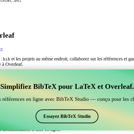
thtml.bst
rleaf
 »
s
et les projets au même endroit, collaborez sur les références et g
.bib
e à Overleaf.
er vos références BibTeX, qui se connecte à Overleaf?
Simplifiez BibTeX pour LaTeX et Overleaf.
ur gérer vos références BibTeX, qui se connecte à Overleaf? »
ces, citations et bibliographie dans Overleaf, CiteDrive pourrait être pa
 références en ligne avec BibTeX Studio — conçu pour les c
ans votre projet Overleaf.
 et des citations dans différents styles, y compris unsrthtml. Si vous c
Essayez BibTeX Studio
e documentation d’aide en ligne.