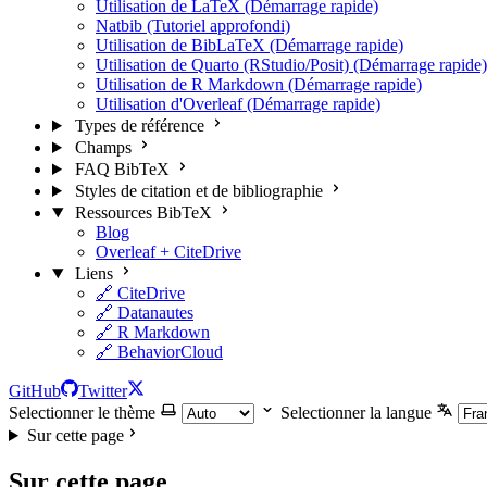
Utilisation de LaTeX (Démarrage rapide)
Natbib (Tutoriel approfondi)
Utilisation de BibLaTeX (Démarrage rapide)
Utilisation de Quarto (RStudio/Posit) (Démarrage rapide)
Utilisation de R Markdown (Démarrage rapide)
Utilisation d'Overleaf (Démarrage rapide)
Types de référence
Champs
FAQ BibTeX
Styles de citation et de bibliographie
Ressources BibTeX
Blog
Overleaf + CiteDrive
Liens
🔗 CiteDrive
🔗 Datanautes
🔗 R Markdown
🔗 BehaviorCloud
GitHub
Twitter
Selectionner le thème
Selectionner la langue
Sur cette page
Sur cette page