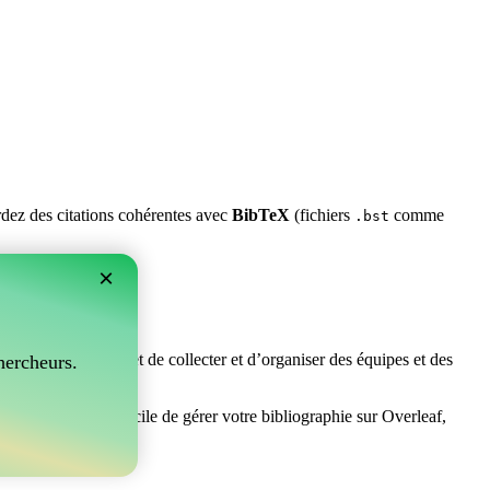
ardez des citations cohérentes avec
BibTeX
(fichiers
comme
.bst
×
rfait ! Il vous permet de collecter et d’organiser des équipes et des
hercheurs.
herchez un moyen facile de gérer votre bibliographie sur Overleaf,