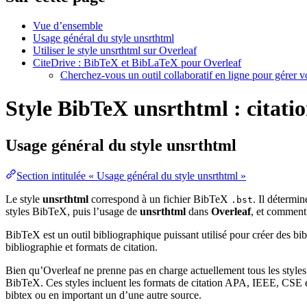
Vue d’ensemble
Usage général du style unsrthtml
Utiliser le style unsrthtml sur Overleaf
CiteDrive : BibTeX et BibLaTeX pour Overleaf
Cherchez-vous un outil collaboratif en ligne pour gérer 
Style BibTeX unsrthtml : citatio
Usage général du style
unsrthtml
Section intitulée « Usage général du style unsrthtml »
Le style
unsrthtml
correspond à un fichier BibTeX
. Il détermin
.bst
styles BibTeX, puis l’usage de
unsrthtml
dans
Overleaf
, et commen
BibTeX est un outil bibliographique puissant utilisé pour créer des bi
bibliographie et formats de citation.
Bien qu’Overleaf ne prenne pas en charge actuellement tous les styles
BibTeX. Ces styles incluent les formats de citation APA, IEEE, CSE et
bibtex ou en important un d’une autre source.