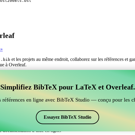
ost2008ls.bst
rleaf
 »
s
et les projets au même endroit, collaborez sur les références et g
.bib
que à Overleaf.
er vos références BibTeX, qui se connecte à Overleaf?
Simplifiez BibTeX pour LaTeX et Overleaf.
ur gérer vos références BibTeX, qui se connecte à Overleaf? »
ces, citations et bibliographie dans Overleaf, CiteDrive pourrait être pa
 références en ligne avec BibTeX Studio — conçu pour les c
ans votre projet Overleaf.
 et des citations dans différents styles, y compris ugost2008ls. Si vous
Essayez BibTeX Studio
e documentation d’aide en ligne.