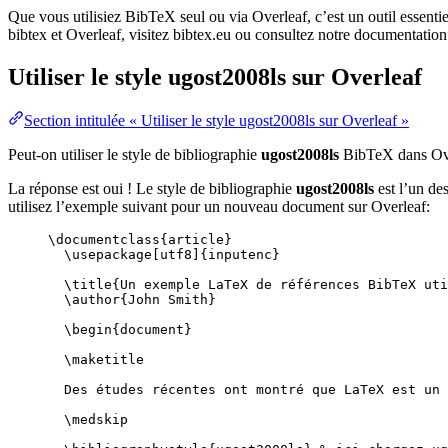
Que vous utilisiez BibTeX seul ou via Overleaf, c’est un outil essenti
bibtex et Overleaf, visitez bibtex.eu ou consultez notre documentation
Utiliser le style
ugost2008ls
sur Overleaf
Section intitulée « Utiliser le style ugost2008ls sur Overleaf »
Peut-on utiliser le style de bibliographie
ugost2008ls
BibTeX dans Ov
La réponse est oui ! Le style de bibliographie
ugost2008ls
est l’un de
utilisez l’exemple suivant pour un nouveau document sur Overleaf:
\documentclass
{
article
}
\usepackage
[
utf8
]{
inputenc
}
\title
{Un exemple LaTeX de références BibTeX uti
\author
{John Smith}
\begin
{
document
}
\maketitle
Des études récentes ont montré que LaTeX est un 
\medskip