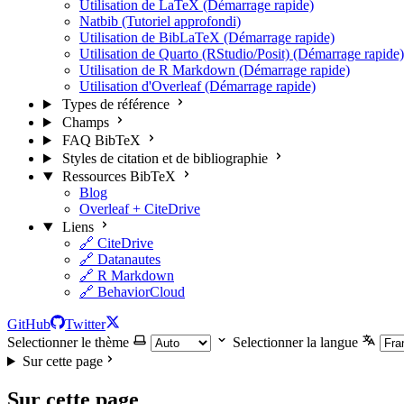
Utilisation de LaTeX (Démarrage rapide)
Natbib (Tutoriel approfondi)
Utilisation de BibLaTeX (Démarrage rapide)
Utilisation de Quarto (RStudio/Posit) (Démarrage rapide)
Utilisation de R Markdown (Démarrage rapide)
Utilisation d'Overleaf (Démarrage rapide)
Types de référence
Champs
FAQ BibTeX
Styles de citation et de bibliographie
Ressources BibTeX
Blog
Overleaf + CiteDrive
Liens
🔗 CiteDrive
🔗 Datanautes
🔗 R Markdown
🔗 BehaviorCloud
GitHub
Twitter
Selectionner le thème
Selectionner la langue
Sur cette page
Sur cette page