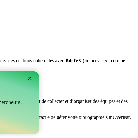
ardez des citations cohérentes avec
BibTeX
(fichiers
comme
.bst
×
rfait ! Il vous permet de collecter et d’organiser des équipes et des
hercheurs.
 cherchez un moyen facile de gérer votre bibliographie sur Overleaf,