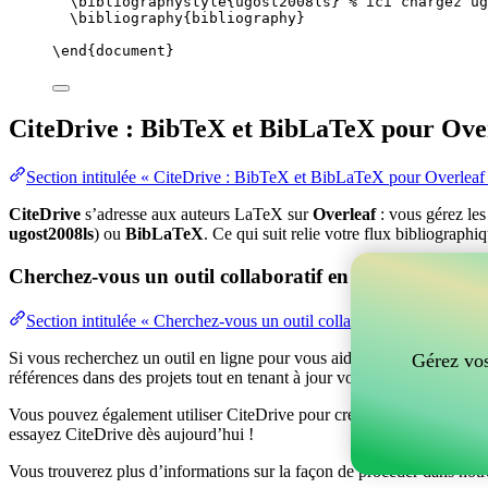
\bibliographystyle
{ugost2008ls} 
% ici chargez ug
\bibliography
{bibliography}
\end
{
document
}
CiteDrive : BibTeX et BibLaTeX pour Ove
Section intitulée « CiteDrive : BibTeX et BibLaTeX pour Overleaf
CiteDrive
s’adresse aux auteurs LaTeX sur
Overleaf
: vous gérez le
ugost2008ls
) ou
BibLaTeX
. Ce qui suit relie votre flux bibliographi
Cherchez-vous un outil collaboratif en ligne pour gér
Section intitulée « Cherchez-vous un outil collaboratif en ligne po
Si vous recherchez un outil en ligne pour vous aider à gérer vos référen
Gérez vos
références dans des projets tout en tenant à jour vos entrées BibTeX d
Vous pouvez également utiliser CiteDrive pour créer des bibliographies
essayez CiteDrive dès aujourd’hui !
Vous trouverez plus d’informations sur la façon de procéder dans notr