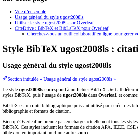
Vue d’ensemble
Usage général du style ugost2008ls
Utiliser le style ugost2008ls sur Overleaf
CiteDrive : BibTeX et BibLaTeX pour Overleaf
Cherchez-vous un outil collaboratif en ligne pour gérer 
Style BibTeX ugost2008ls : citat
Usage général du style
ugost2008ls
Section intitulée « Usage général du style ugost2008ls »
Le style
ugost2008ls
correspond à un fichier BibTeX
. Il déterm
.bst
styles BibTeX, puis l’usage de
ugost2008ls
dans
Overleaf
, et comme
BibTeX est un outil bibliographique puissant utilisé pour créer des bi
bibliographie et formats de citation.
Bien qu’Overleaf ne prenne pas en charge actuellement tous les styles
BibTeX. Ces styles incluent les formats de citation APA, IEEE, CSE et
bibtex ou en important un d’une autre source.