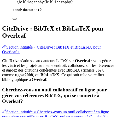
\bibliography
{bibliography}
\end
{
document
}
CiteDrive : BibTeX et BibLaTeX pour
Overleaf
Section intitulée « CiteDrive : BibTeX et BibLaTeX pour
Overleaf »
CiteDrive
s’adresse aux auteurs LaTeX sur
Overleaf
: vous gérez
les
et les projets au même endroit, collaborez sur les références
.bib
et gardez des citations cohérentes avec
BibTeX
(fichiers
.bst
comme
ugost2008
) ou
BibLaTeX
. Ce qui suit relie votre flux
bibliographique à Overleaf.
Cherchez-vous un outil collaboratif en ligne pour
gérer vos références BibTeX, qui se connecte à
Overleaf?
Section intitulée « Cherchez-vous un outil collaboratif en ligne
pour gérer vos références BibTeX, qui se connecte à Overleaf? »