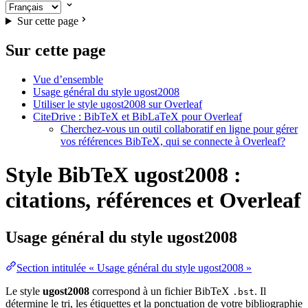
Sur cette page
Sur cette page
Vue d’ensemble
Usage général du style ugost2008
Utiliser le style ugost2008 sur Overleaf
CiteDrive : BibTeX et BibLaTeX pour Overleaf
Cherchez-vous un outil collaboratif en ligne pour gérer
vos références BibTeX, qui se connecte à Overleaf?
Style BibTeX ugost2008 :
citations, références et Overleaf
Usage général du style
ugost2008
Section intitulée « Usage général du style ugost2008 »
Le style
ugost2008
correspond à un fichier BibTeX
. Il
.bst
détermine le tri, les étiquettes et la ponctuation de votre bibliographie