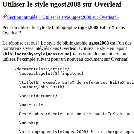
Utiliser le style
ugost2008
sur Overleaf
Section intitulée « Utiliser le style ugost2008 sur Overleaf »
Peut-on utiliser le style de bibliographie
ugost2008
BibTeX dans
Overleaf?
La réponse est oui ! Le style de bibliographie
ugost2008
est l’un des
nombreux styles intégrés dans Overleaf. Utilisez ce style en tapant
dans votre document tex, ou
\bibliographystyle{ugost2008}
utilisez l’exemple suivant pour un nouveau document sur Overleaf:
\documentclass
{
article
}
\usepackage
[
utf8
]{
inputenc
}
\title
{Un exemple LaTeX de références BibTeX uti
\author
{John Smith}
\begin
{
document
}
\maketitle
Des études récentes ont montré que LaTeX est un 
\medskip
\bibliographystyle
{ugost2008} 
% ici chargez ugos