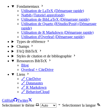
Fondamentaux
Utilisation de LaTeX (Démarrage rapide)
Natbib (Tutoriel approfondi)
Utilisation de BibLaTeX (Démarrage rapide)
Utilisation de Quarto (RStudio/Posit) (Démarrage
rapide)
Utilisation de R Markdown (Démarrage rapide)
Utilisation d'Overleaf (Démarrage rapide)
Types de référence
Champs
FAQ BibTeX
Styles de citation et de bibliographie
Ressources BibTeX
Blog
Overleaf + CiteDrive
Liens
🔗 CiteDrive
🔗 Datanautes
🔗 R Markdown
🔗 BehaviorCloud
GitHub
Twitter
Selectionner le thème
Selectionner la langue