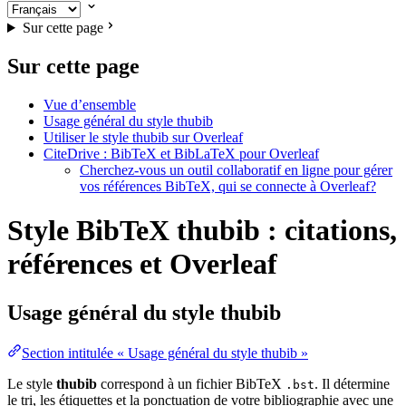
Sur cette page
Sur cette page
Vue d’ensemble
Usage général du style thubib
Utiliser le style thubib sur Overleaf
CiteDrive : BibTeX et BibLaTeX pour Overleaf
Cherchez-vous un outil collaboratif en ligne pour gérer
vos références BibTeX, qui se connecte à Overleaf?
Style BibTeX thubib : citations,
références et Overleaf
Usage général du style
thubib
Section intitulée « Usage général du style thubib »
Le style
thubib
correspond à un fichier BibTeX
. Il détermine
.bst
le tri, les étiquettes et la ponctuation de votre bibliographie avec une