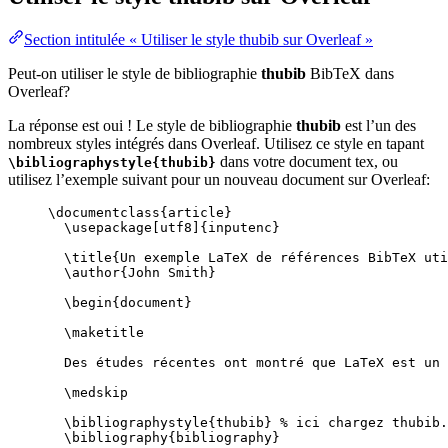
Section intitulée « Utiliser le style thubib sur Overleaf »
Peut-on utiliser le style de bibliographie
thubib
BibTeX dans
Overleaf?
La réponse est oui ! Le style de bibliographie
thubib
est l’un des
nombreux styles intégrés dans Overleaf. Utilisez ce style en tapant
dans votre document tex, ou
\bibliographystyle{thubib}
utilisez l’exemple suivant pour un nouveau document sur Overleaf:
\documentclass
{
article
}
\usepackage
[
utf8
]{
inputenc
}
\title
{Un exemple LaTeX de références BibTeX uti
\author
{John Smith}
\begin
{
document
}
\maketitle
Des études récentes ont montré que LaTeX est un 
\medskip
\bibliographystyle
{thubib} 
% ici chargez thubib.
\bibliography
{bibliography}