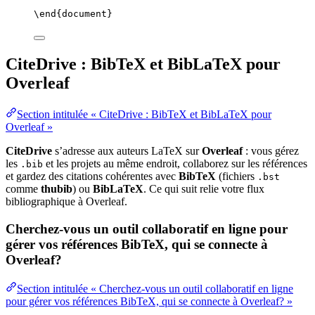
\end
{
document
}
CiteDrive : BibTeX et BibLaTeX pour
Overleaf
Section intitulée « CiteDrive : BibTeX et BibLaTeX pour
Overleaf »
CiteDrive
s’adresse aux auteurs LaTeX sur
Overleaf
: vous gérez
les
et les projets au même endroit, collaborez sur les références
.bib
et gardez des citations cohérentes avec
BibTeX
(fichiers
.bst
comme
thubib
) ou
BibLaTeX
. Ce qui suit relie votre flux
bibliographique à Overleaf.
Cherchez-vous un outil collaboratif en ligne pour
gérer vos références BibTeX, qui se connecte à
Overleaf?
Section intitulée « Cherchez-vous un outil collaboratif en ligne
pour gérer vos références BibTeX, qui se connecte à Overleaf? »