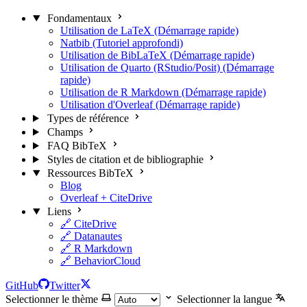
Fondamentaux
Utilisation de LaTeX (Démarrage rapide)
Natbib (Tutoriel approfondi)
Utilisation de BibLaTeX (Démarrage rapide)
Utilisation de Quarto (RStudio/Posit) (Démarrage
rapide)
Utilisation de R Markdown (Démarrage rapide)
Utilisation d'Overleaf (Démarrage rapide)
Types de référence
Champs
FAQ BibTeX
Styles de citation et de bibliographie
Ressources BibTeX
Blog
Overleaf + CiteDrive
Liens
🔗 CiteDrive
🔗 Datanautes
🔗 R Markdown
🔗 BehaviorCloud
GitHub
Twitter
Selectionner le thème
Selectionner la langue