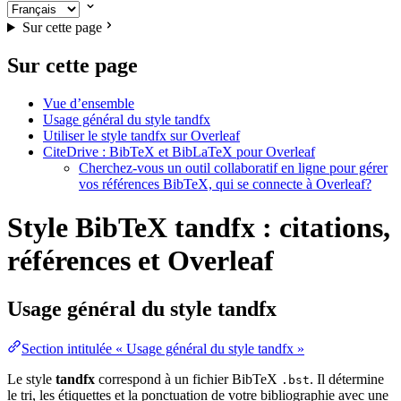
Sur cette page
Sur cette page
Vue d’ensemble
Usage général du style tandfx
Utiliser le style tandfx sur Overleaf
CiteDrive : BibTeX et BibLaTeX pour Overleaf
Cherchez-vous un outil collaboratif en ligne pour gérer
vos références BibTeX, qui se connecte à Overleaf?
Style BibTeX tandfx : citations,
références et Overleaf
Usage général du style
tandfx
Section intitulée « Usage général du style tandfx »
Le style
tandfx
correspond à un fichier BibTeX
. Il détermine
.bst
le tri, les étiquettes et la ponctuation de votre bibliographie avec une