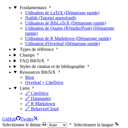
Fondamentaux
Utilisation de LaTeX (Démarrage rapide)
Natbib (Tutoriel approfondi)
Utilisation de BibLaTeX (Démarrage rapide)
Utilisation de Quarto (RStudio/Posit) (Démarrage
rapide)
Utilisation de R Markdown (Démarrage rapide)
Utilisation d'Overleaf (Démarrage rapide)
Types de référence
Champs
FAQ BibTeX
Styles de citation et de bibliographie
Ressources BibTeX
Blog
Overleaf + CiteDrive
Liens
🔗 CiteDrive
🔗 Datanautes
🔗 R Markdown
🔗 BehaviorCloud
GitHub
Twitter
Selectionner le thème
Selectionner la langue