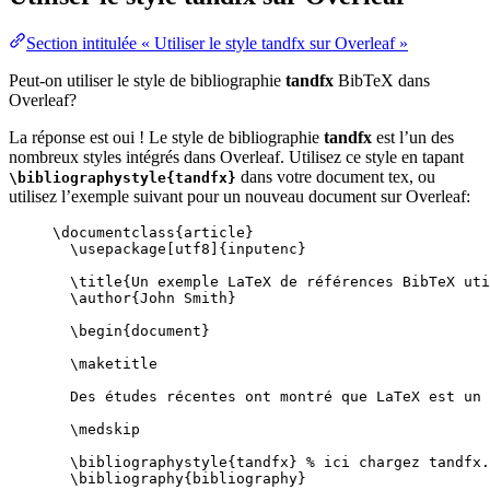
Section intitulée « Utiliser le style tandfx sur Overleaf »
Peut-on utiliser le style de bibliographie
tandfx
BibTeX dans
Overleaf?
La réponse est oui ! Le style de bibliographie
tandfx
est l’un des
nombreux styles intégrés dans Overleaf. Utilisez ce style en tapant
dans votre document tex, ou
\bibliographystyle{tandfx}
utilisez l’exemple suivant pour un nouveau document sur Overleaf:
\documentclass
{
article
}
\usepackage
[
utf8
]{
inputenc
}
\title
{Un exemple LaTeX de références BibTeX uti
\author
{John Smith}
\begin
{
document
}
\maketitle
Des études récentes ont montré que LaTeX est un 
\medskip
\bibliographystyle
{tandfx} 
% ici chargez tandfx.
\bibliography
{bibliography}