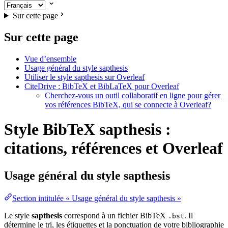
Sur cette page
Sur cette page
Vue d’ensemble
Usage général du style sapthesis
Utiliser le style sapthesis sur Overleaf
CiteDrive : BibTeX et BibLaTeX pour Overleaf
Cherchez-vous un outil collaboratif en ligne pour gérer
vos références BibTeX, qui se connecte à Overleaf?
Style BibTeX sapthesis :
citations, références et Overleaf
Usage général du style
sapthesis
Section intitulée « Usage général du style sapthesis »
Le style
sapthesis
correspond à un fichier BibTeX
. Il
.bst
détermine le tri, les étiquettes et la ponctuation de votre bibliographie