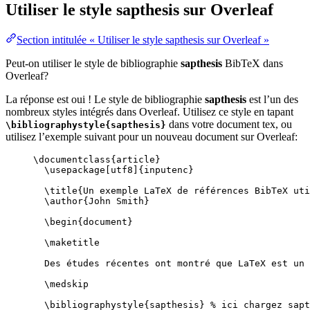
Utiliser le style
sapthesis
sur Overleaf
Section intitulée « Utiliser le style sapthesis sur Overleaf »
Peut-on utiliser le style de bibliographie
sapthesis
BibTeX dans
Overleaf?
La réponse est oui ! Le style de bibliographie
sapthesis
est l’un des
nombreux styles intégrés dans Overleaf. Utilisez ce style en tapant
dans votre document tex, ou
\bibliographystyle{sapthesis}
utilisez l’exemple suivant pour un nouveau document sur Overleaf:
\documentclass
{
article
}
\usepackage
[
utf8
]{
inputenc
}
\title
{Un exemple LaTeX de références BibTeX uti
\author
{John Smith}
\begin
{
document
}
\maketitle
Des études récentes ont montré que LaTeX est un 
\medskip
\bibliographystyle
{sapthesis} 
% ici chargez sapt