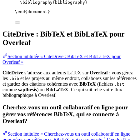
\bibliography
{bibliography}
\end
{
document
}
CiteDrive : BibTeX et BibLaTeX pour
Overleaf
Section intitulée « CiteDrive : BibTeX et BibLaTeX pour
Overleaf »
CiteDrive
s’adresse aux auteurs LaTeX sur
Overleaf
: vous gérez
les
et les projets au même endroit, collaborez sur les références
.bib
et gardez des citations cohérentes avec
BibTeX
(fichiers
.bst
comme
sapthesis
) ou
BibLaTeX
. Ce qui suit relie votre flux
bibliographique à Overleaf.
Cherchez-vous un outil collaboratif en ligne pour
gérer vos références BibTeX, qui se connecte à
Overleaf?
Section intitulée « Cherchez-vous un outil collaboratif en ligne
pour gérer vos références BibTeX, qui se connecte à Overleaf? »