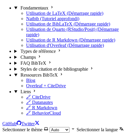
Fondamentaux
Utilisation de LaTeX (Démarrage rapide)
Natbib (Tutoriel approfondi)
Utilisation de BibLaTeX (Démarrage rapide)
Utilisation de Quarto (RStudio/Posit) (Démarrage
rapide)
Utilisation de R Markdown (Démarrage rapide)
Utilisation d'Overleaf (Démarrage rapide)
Types de référence
Champs
FAQ BibTeX
Styles de citation et de bibliographie
Ressources BibTeX
Blog
Overleaf + CiteDrive
Liens
🔗 CiteDrive
🔗 Datanautes
🔗 R Markdown
🔗 BehaviorCloud
GitHub
Twitter
Selectionner le thème
Selectionner la langue