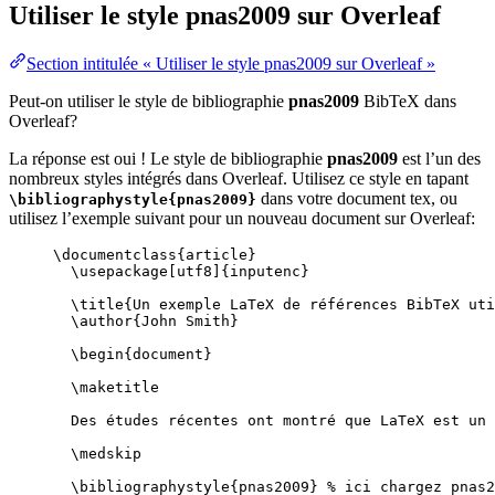
Utiliser le style
pnas2009
sur Overleaf
Section intitulée « Utiliser le style pnas2009 sur Overleaf »
Peut-on utiliser le style de bibliographie
pnas2009
BibTeX dans
Overleaf?
La réponse est oui ! Le style de bibliographie
pnas2009
est l’un des
nombreux styles intégrés dans Overleaf. Utilisez ce style en tapant
dans votre document tex, ou
\bibliographystyle{pnas2009}
utilisez l’exemple suivant pour un nouveau document sur Overleaf:
\documentclass
{
article
}
\usepackage
[
utf8
]{
inputenc
}
\title
{Un exemple LaTeX de références BibTeX uti
\author
{John Smith}
\begin
{
document
}
\maketitle
Des études récentes ont montré que LaTeX est un 
\medskip
\bibliographystyle
{pnas2009} 
% ici chargez pnas2