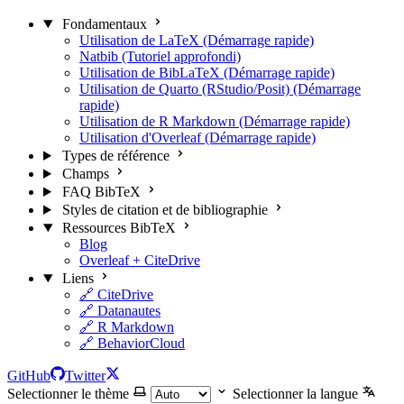
Fondamentaux
Utilisation de LaTeX (Démarrage rapide)
Natbib (Tutoriel approfondi)
Utilisation de BibLaTeX (Démarrage rapide)
Utilisation de Quarto (RStudio/Posit) (Démarrage
rapide)
Utilisation de R Markdown (Démarrage rapide)
Utilisation d'Overleaf (Démarrage rapide)
Types de référence
Champs
FAQ BibTeX
Styles de citation et de bibliographie
Ressources BibTeX
Blog
Overleaf + CiteDrive
Liens
🔗 CiteDrive
🔗 Datanautes
🔗 R Markdown
🔗 BehaviorCloud
GitHub
Twitter
Selectionner le thème
Selectionner la langue