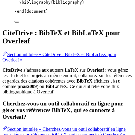
\bibliography
{bibliography}
\end
{
document
}
CiteDrive : BibTeX et BibLaTeX pour
Overleaf
Section intitulée « CiteDrive : BibTeX et BibLaTeX pour
Overleaf »
CiteDrive
s’adresse aux auteurs LaTeX sur
Overleaf
: vous gérez
les
et les projets au même endroit, collaborez sur les références
.bib
et gardez des citations cohérentes avec
BibTeX
(fichiers
.bst
comme
pnas2009
) ou
BibLaTeX
. Ce qui suit relie votre flux
bibliographique à Overleaf.
Cherchez-vous un outil collaboratif en ligne pour
gérer vos références BibTeX, qui se connecte à
Overleaf?
Section intitulée « Cherchez-vous un outil collaboratif en ligne
pour gérer vos références BibTeX, qui se connecte à Overleaf? »