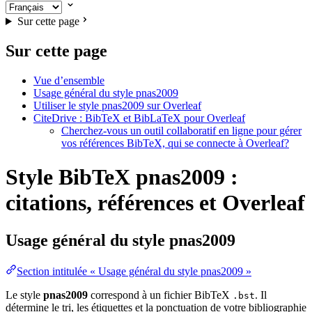
Sur cette page
Sur cette page
Vue d’ensemble
Usage général du style pnas2009
Utiliser le style pnas2009 sur Overleaf
CiteDrive : BibTeX et BibLaTeX pour Overleaf
Cherchez-vous un outil collaboratif en ligne pour gérer
vos références BibTeX, qui se connecte à Overleaf?
Style BibTeX pnas2009 :
citations, références et Overleaf
Usage général du style
pnas2009
Section intitulée « Usage général du style pnas2009 »
Le style
pnas2009
correspond à un fichier BibTeX
. Il
.bst
détermine le tri, les étiquettes et la ponctuation de votre bibliographie