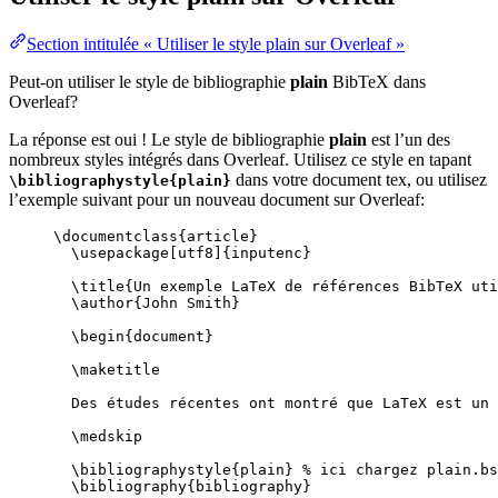
Section intitulée « Utiliser le style plain sur Overleaf »
Peut-on utiliser le style de bibliographie
plain
BibTeX dans
Overleaf?
La réponse est oui ! Le style de bibliographie
plain
est l’un des
nombreux styles intégrés dans Overleaf. Utilisez ce style en tapant
dans votre document tex, ou utilisez
\bibliographystyle{plain}
l’exemple suivant pour un nouveau document sur Overleaf:
\documentclass
{
article
}
\usepackage
[
utf8
]{
inputenc
}
\title
{Un exemple LaTeX de références BibTeX uti
\author
{John Smith}
\begin
{
document
}
\maketitle
Des études récentes ont montré que LaTeX est un 
\medskip
\bibliographystyle
{plain} 
% ici chargez plain.bs
\bibliography
{bibliography}