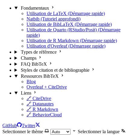
Fondamentaux
Utilisation de LaTeX (Démarrage rapide)
Natbib (Tutoriel approfondi)
Utilisation de BibLaTeX (Démarrage rapide)
Utilisation de Quarto (RStudio/Posit) (Démarrage
rapide)
Utilisation de R Markdown (Démarrage rapide)
Utilisation d'Overleaf (Démarrage rapide)
Types de référence
Champs
FAQ BibTeX
Styles de citation et de bibliographie
Ressources BibTeX
Blog
Overleaf + CiteDrive
Liens
🔗 CiteDrive
🔗 Datanautes
🔗 R Markdown
🔗 BehaviorCloud
GitHub
Twitter
Selectionner le thème
Selectionner la langue