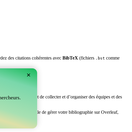
ardez des citations cohérentes avec
BibTeX
(fichiers
comme
.bst
×
rfait ! Il vous permet de collecter et d’organiser des équipes et des
hercheurs.
erchez un moyen facile de gérer votre bibliographie sur Overleaf,