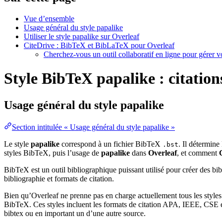
Vue d’ensemble
Usage général du style papalike
Utiliser le style papalike sur Overleaf
CiteDrive : BibTeX et BibLaTeX pour Overleaf
Cherchez-vous un outil collaboratif en ligne pour gérer 
Style BibTeX papalike : citation
Usage général du style
papalike
Section intitulée « Usage général du style papalike »
Le style
papalike
correspond à un fichier BibTeX
. Il détermine
.bst
styles BibTeX, puis l’usage de
papalike
dans
Overleaf
, et comment
BibTeX est un outil bibliographique puissant utilisé pour créer des bi
bibliographie et formats de citation.
Bien qu’Overleaf ne prenne pas en charge actuellement tous les styles
BibTeX. Ces styles incluent les formats de citation APA, IEEE, CSE et
bibtex ou en important un d’une autre source.