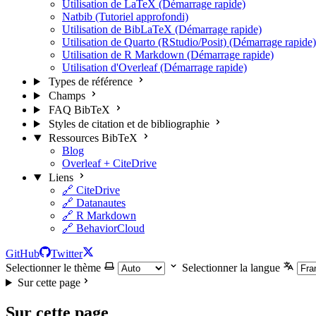
Utilisation de LaTeX (Démarrage rapide)
Natbib (Tutoriel approfondi)
Utilisation de BibLaTeX (Démarrage rapide)
Utilisation de Quarto (RStudio/Posit) (Démarrage rapide)
Utilisation de R Markdown (Démarrage rapide)
Utilisation d'Overleaf (Démarrage rapide)
Types de référence
Champs
FAQ BibTeX
Styles de citation et de bibliographie
Ressources BibTeX
Blog
Overleaf + CiteDrive
Liens
🔗 CiteDrive
🔗 Datanautes
🔗 R Markdown
🔗 BehaviorCloud
GitHub
Twitter
Selectionner le thème
Selectionner la langue
Sur cette page
Sur cette page