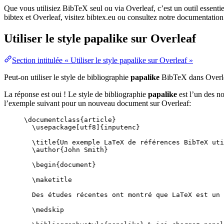
Que vous utilisiez BibTeX seul ou via Overleaf, c’est un outil essenti
bibtex et Overleaf, visitez bibtex.eu ou consultez notre documentation
Utiliser le style
papalike
sur Overleaf
Section intitulée « Utiliser le style papalike sur Overleaf »
Peut-on utiliser le style de bibliographie
papalike
BibTeX dans Overl
La réponse est oui ! Le style de bibliographie
papalike
est l’un des no
l’exemple suivant pour un nouveau document sur Overleaf:
\documentclass
{
article
}
\usepackage
[
utf8
]{
inputenc
}
\title
{Un exemple LaTeX de références BibTeX uti
\author
{John Smith}
\begin
{
document
}
\maketitle
Des études récentes ont montré que LaTeX est un 
\medskip