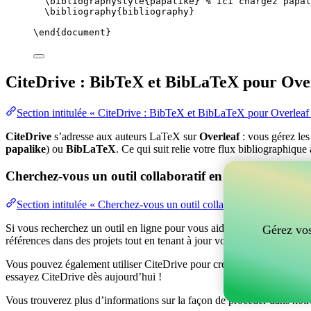
\bibliographystyle
{papalike} 
% ici chargez papal
\bibliography
{bibliography}
\end
{
document
}
CiteDrive : BibTeX et BibLaTeX pour Ove
Section intitulée « CiteDrive : BibTeX et BibLaTeX pour Overleaf
CiteDrive
s’adresse aux auteurs LaTeX sur
Overleaf
: vous gérez le
papalike
) ou
BibLaTeX
. Ce qui suit relie votre flux bibliographique
Cherchez-vous un outil collaboratif en ligne pour gér
Section intitulée « Cherchez-vous un outil collaboratif en ligne po
Si vous recherchez un outil en ligne pour vous aider à gérer vos référen
Gérez vos
références dans des projets tout en tenant à jour vos entrées BibTeX d
Vous pouvez également utiliser CiteDrive pour créer des bibliographies
essayez CiteDrive dès aujourd’hui !
Vous trouverez plus d’informations sur la façon de procéder dans notr