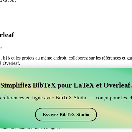
ike.bst
rleaf
 »
s
et les projets au même endroit, collaborez sur les références et g
.bib
 à Overleaf.
er vos références BibTeX, qui se connecte à Overleaf?
Simplifiez BibTeX pour LaTeX et Overleaf.
ur gérer vos références BibTeX, qui se connecte à Overleaf? »
ces, citations et bibliographie dans Overleaf, CiteDrive pourrait être pa
 références en ligne avec BibTeX Studio — conçu pour les c
ans votre projet Overleaf.
 et des citations dans différents styles, y compris papalike. Si vous ch
Essayez BibTeX Studio
e documentation d’aide en ligne.