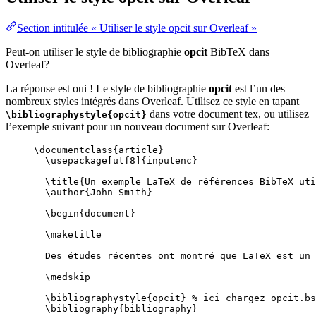
Section intitulée « Utiliser le style opcit sur Overleaf »
Peut-on utiliser le style de bibliographie
opcit
BibTeX dans
Overleaf?
La réponse est oui ! Le style de bibliographie
opcit
est l’un des
nombreux styles intégrés dans Overleaf. Utilisez ce style en tapant
dans votre document tex, ou utilisez
\bibliographystyle{opcit}
l’exemple suivant pour un nouveau document sur Overleaf:
\documentclass
{
article
}
\usepackage
[
utf8
]{
inputenc
}
\title
{Un exemple LaTeX de références BibTeX uti
\author
{John Smith}
\begin
{
document
}
\maketitle
Des études récentes ont montré que LaTeX est un 
\medskip
\bibliographystyle
{opcit} 
% ici chargez opcit.bs
\bibliography
{bibliography}