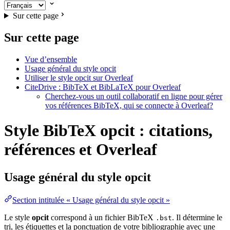
Sur cette page
Sur cette page
Vue d’ensemble
Usage général du style opcit
Utiliser le style opcit sur Overleaf
CiteDrive : BibTeX et BibLaTeX pour Overleaf
Cherchez-vous un outil collaboratif en ligne pour gérer
vos références BibTeX, qui se connecte à Overleaf?
Style BibTeX opcit : citations,
références et Overleaf
Usage général du style
opcit
Section intitulée « Usage général du style opcit »
Le style
opcit
correspond à un fichier BibTeX
. Il détermine le
.bst
tri, les étiquettes et la ponctuation de votre bibliographie avec une