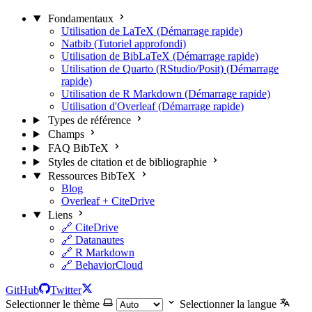
Fondamentaux
Utilisation de LaTeX (Démarrage rapide)
Natbib (Tutoriel approfondi)
Utilisation de BibLaTeX (Démarrage rapide)
Utilisation de Quarto (RStudio/Posit) (Démarrage
rapide)
Utilisation de R Markdown (Démarrage rapide)
Utilisation d'Overleaf (Démarrage rapide)
Types de référence
Champs
FAQ BibTeX
Styles de citation et de bibliographie
Ressources BibTeX
Blog
Overleaf + CiteDrive
Liens
🔗 CiteDrive
🔗 Datanautes
🔗 R Markdown
🔗 BehaviorCloud
GitHub
Twitter
Selectionner le thème
Selectionner la langue