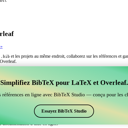
bst
rleaf
 »
s
et les projets au même endroit, collaborez sur les références et g
.bib
 Overleaf.
er vos références BibTeX, qui se connecte à Overleaf?
Simplifiez BibTeX pour LaTeX et Overleaf.
ur gérer vos références BibTeX, qui se connecte à Overleaf? »
ces, citations et bibliographie dans Overleaf, CiteDrive pourrait être pa
 références en ligne avec BibTeX Studio — conçu pour les c
ans votre projet Overleaf.
 et des citations dans différents styles, y compris mslapa. Si vous cher
Essayez BibTeX Studio
e documentation d’aide en ligne.