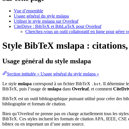
Vue d’ensemble
Usage général du style mslapa
Utiliser le style mslapa sur Overleaf
CiteDrive : BibTeX et BibLaTeX pour Overleaf
Cherchez-vous un outil collaboratif en ligne pour gérer 
Style BibTeX mslapa : citations,
Usage général du style
mslapa
Section intitulée « Usage général du style mslapa »
Le style
mslapa
correspond à un fichier BibTeX
. Il détermine l
.bst
BibTeX, puis l’usage de
mslapa
dans
Overleaf
, et comment
CiteDri
BibTeX est un outil bibliographique puissant utilisé pour créer des bi
bibliographie et formats de citation.
Bien qu’Overleaf ne prenne pas en charge actuellement tous les styles
BibTeX. Ces styles incluent les formats de citation APA, IEEE, CSE et
bibtex ou en important un d’une autre source.