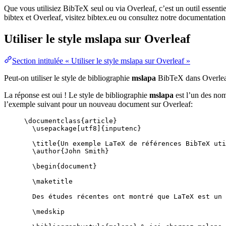
Que vous utilisiez BibTeX seul ou via Overleaf, c’est un outil essenti
bibtex et Overleaf, visitez bibtex.eu ou consultez notre documentation
Utiliser le style
mslapa
sur Overleaf
Section intitulée « Utiliser le style mslapa sur Overleaf »
Peut-on utiliser le style de bibliographie
mslapa
BibTeX dans Overle
La réponse est oui ! Le style de bibliographie
mslapa
est l’un des nom
l’exemple suivant pour un nouveau document sur Overleaf:
\documentclass
{
article
}
\usepackage
[
utf8
]{
inputenc
}
\title
{Un exemple LaTeX de références BibTeX uti
\author
{John Smith}
\begin
{
document
}
\maketitle
Des études récentes ont montré que LaTeX est un 
\medskip