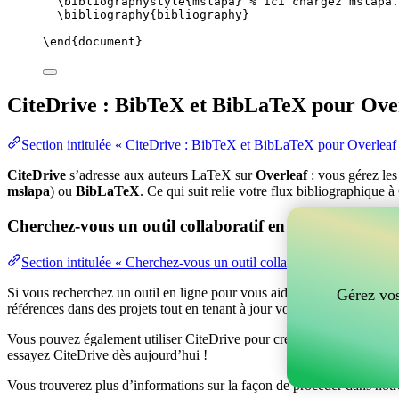
\bibliographystyle
{mslapa} 
% ici chargez mslapa.
\bibliography
{bibliography}
\end
{
document
}
CiteDrive : BibTeX et BibLaTeX pour Ove
Section intitulée « CiteDrive : BibTeX et BibLaTeX pour Overleaf
CiteDrive
s’adresse aux auteurs LaTeX sur
Overleaf
: vous gérez le
mslapa
) ou
BibLaTeX
. Ce qui suit relie votre flux bibliographique à
Cherchez-vous un outil collaboratif en ligne pour gér
Section intitulée « Cherchez-vous un outil collaboratif en ligne po
Si vous recherchez un outil en ligne pour vous aider à gérer vos référen
Gérez vos
références dans des projets tout en tenant à jour vos entrées BibTeX d
Vous pouvez également utiliser CiteDrive pour créer des bibliographies
essayez CiteDrive dès aujourd’hui !
Vous trouverez plus d’informations sur la façon de procéder dans notr