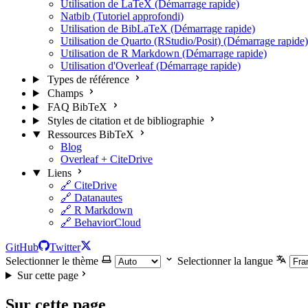
Utilisation de LaTeX (Démarrage rapide)
Natbib (Tutoriel approfondi)
Utilisation de BibLaTeX (Démarrage rapide)
Utilisation de Quarto (RStudio/Posit) (Démarrage rapide)
Utilisation de R Markdown (Démarrage rapide)
Utilisation d'Overleaf (Démarrage rapide)
Types de référence
Champs
FAQ BibTeX
Styles de citation et de bibliographie
Ressources BibTeX
Blog
Overleaf + CiteDrive
Liens
🔗 CiteDrive
🔗 Datanautes
🔗 R Markdown
🔗 BehaviorCloud
GitHub
Twitter
Selectionner le thème
Selectionner la langue
Sur cette page
Sur cette page