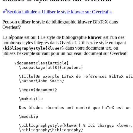
Section intitulée « Utiliser le style kluwer sur Overleaf »
Peut-on utiliser le style de bibliographie
kluwer
BibTeX dans
Overleaf?
La réponse est oui ! Le style de bibliographie
kluwer
est l’un des
nombreux styles intégrés dans Overleaf. Utilisez ce style en tapant
dans votre document tex, ou
\bibliographystyle{kluwer}
utilisez l’exemple suivant pour un nouveau document sur Overleaf:
\documentclass
{
article
}
\usepackage
[
utf8
]{
inputenc
}
\title
{Un exemple LaTeX de références BibTeX uti
\author
{John Smith}
\begin
{
document
}
\maketitle
Des études récentes ont montré que LaTeX est un 
\medskip
\bibliographystyle
{kluwer} 
% ici chargez kluwer.
\bibliography
{bibliography}