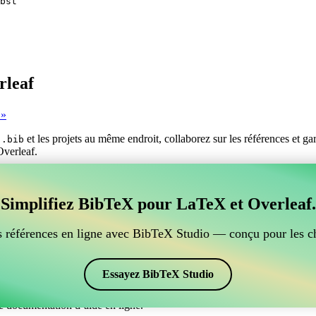
bst
rleaf
 »
s
et les projets au même endroit, collaborez sur les références et g
.bib
Overleaf.
er vos références BibTeX, qui se connecte à Overleaf?
Simplifiez BibTeX pour LaTeX et Overleaf.
ur gérer vos références BibTeX, qui se connecte à Overleaf? »
ces, citations et bibliographie dans Overleaf, CiteDrive pourrait être pa
 références en ligne avec BibTeX Studio — conçu pour les c
ans votre projet Overleaf.
 et des citations dans différents styles, y compris jureco. Si vous cher
Essayez BibTeX Studio
e documentation d’aide en ligne.