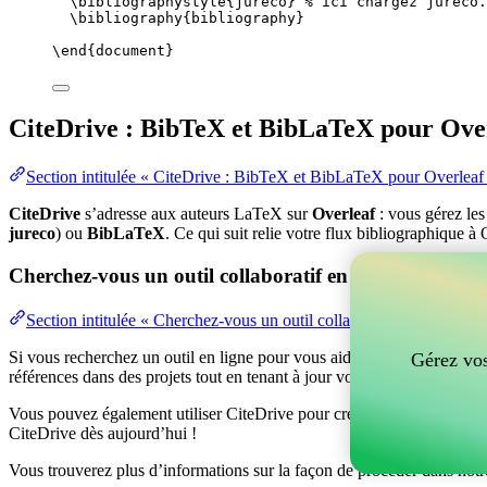
\bibliographystyle
{jureco} 
% ici chargez jureco.
\bibliography
{bibliography}
\end
{
document
}
CiteDrive : BibTeX et BibLaTeX pour Ove
Section intitulée « CiteDrive : BibTeX et BibLaTeX pour Overleaf
CiteDrive
s’adresse aux auteurs LaTeX sur
Overleaf
: vous gérez le
jureco
) ou
BibLaTeX
. Ce qui suit relie votre flux bibliographique à 
Cherchez-vous un outil collaboratif en ligne pour gér
Section intitulée « Cherchez-vous un outil collaboratif en ligne po
Si vous recherchez un outil en ligne pour vous aider à gérer vos référen
Gérez vos
références dans des projets tout en tenant à jour vos entrées BibTeX d
Vous pouvez également utiliser CiteDrive pour créer des bibliographies
CiteDrive dès aujourd’hui !
Vous trouverez plus d’informations sur la façon de procéder dans notr