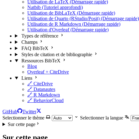
Utilisation de LaTeX (Démarrage rapide)
Natbib (Tutoriel approfondi)
Utilisation de BibLaTeX (Démarrage rapide)
Utilisation de Quarto (RStudio/Posit) (Démarrage rapide)
Utilisation de R Markdown (Démarrage rapide)
Utilisation d'Overleaf (Démarrage rapide)
Types de référence
Champs
FAQ BibTeX
Styles de citation et de bibliographie
Ressources BibTeX
Blog
Overleaf + CiteDrive
Liens
🔗 CiteDrive
🔗 Datanautes
🔗 R Markdown
🔗 BehaviorCloud
GitHub
Twitter
Selectionner le thème
Selectionner la langue
Sur cette page
Sur cette page