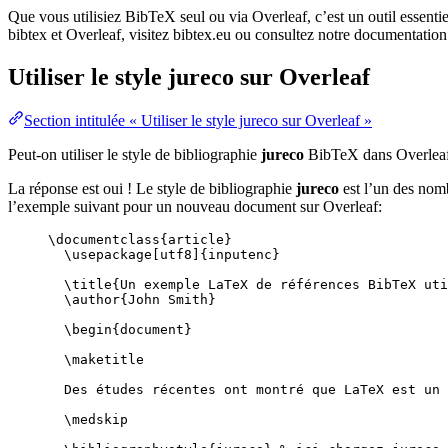
Que vous utilisiez BibTeX seul ou via Overleaf, c’est un outil essenti
bibtex et Overleaf, visitez bibtex.eu ou consultez notre documentation
Utiliser le style
jureco
sur Overleaf
Section intitulée « Utiliser le style jureco sur Overleaf »
Peut-on utiliser le style de bibliographie
jureco
BibTeX dans Overlea
La réponse est oui ! Le style de bibliographie
jureco
est l’un des nomb
l’exemple suivant pour un nouveau document sur Overleaf:
\documentclass
{
article
}
\usepackage
[
utf8
]{
inputenc
}
\title
{Un exemple LaTeX de références BibTeX uti
\author
{John Smith}
\begin
{
document
}
\maketitle
Des études récentes ont montré que LaTeX est un 
\medskip