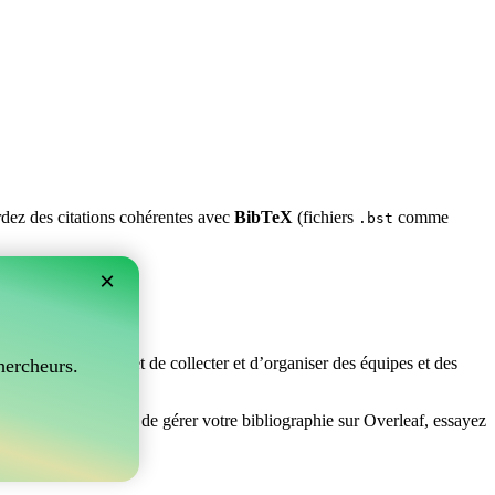
ardez des citations cohérentes avec
BibTeX
(fichiers
comme
.bst
×
rfait ! Il vous permet de collecter et d’organiser des équipes et des
hercheurs.
chez un moyen facile de gérer votre bibliographie sur Overleaf, essayez