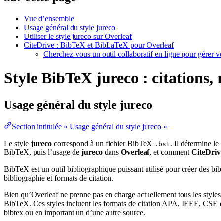
Vue d’ensemble
Usage général du style jureco
Utiliser le style jureco sur Overleaf
CiteDrive : BibTeX et BibLaTeX pour Overleaf
Cherchez-vous un outil collaboratif en ligne pour gérer 
Style BibTeX jureco : citations, 
Usage général du style
jureco
Section intitulée « Usage général du style jureco »
Le style
jureco
correspond à un fichier BibTeX
. Il détermine le
.bst
BibTeX, puis l’usage de
jureco
dans
Overleaf
, et comment
CiteDriv
BibTeX est un outil bibliographique puissant utilisé pour créer des bi
bibliographie et formats de citation.
Bien qu’Overleaf ne prenne pas en charge actuellement tous les styles
BibTeX. Ces styles incluent les formats de citation APA, IEEE, CSE et
bibtex ou en important un d’une autre source.