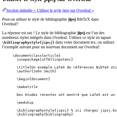
Section intitulée « Utiliser le style jipsj sur Overleaf »
Peut-on utiliser le style de bibliographie
jipsj
BibTeX dans
Overleaf?
La réponse est oui ! Le style de bibliographie
jipsj
est l’un des
nombreux styles intégrés dans Overleaf. Utilisez ce style en tapant
dans votre document tex, ou utilisez
\bibliographystyle{jipsj}
l’exemple suivant pour un nouveau document sur Overleaf:
\documentclass
{
article
}
\usepackage
[
utf8
]{
inputenc
}
\title
{Un exemple LaTeX de références BibTeX uti
\author
{John Smith}
\begin
{
document
}
\maketitle
Des études récentes ont montré que LaTeX est un 
\medskip
\bibliographystyle
{jipsj} 
% ici chargez jipsj.bs
\bibliography
{bibliography}