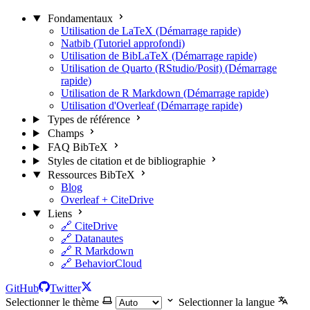
Fondamentaux
Utilisation de LaTeX (Démarrage rapide)
Natbib (Tutoriel approfondi)
Utilisation de BibLaTeX (Démarrage rapide)
Utilisation de Quarto (RStudio/Posit) (Démarrage
rapide)
Utilisation de R Markdown (Démarrage rapide)
Utilisation d'Overleaf (Démarrage rapide)
Types de référence
Champs
FAQ BibTeX
Styles de citation et de bibliographie
Ressources BibTeX
Blog
Overleaf + CiteDrive
Liens
🔗 CiteDrive
🔗 Datanautes
🔗 R Markdown
🔗 BehaviorCloud
GitHub
Twitter
Selectionner le thème
Selectionner la langue