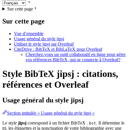
Sur cette page
Sur cette page
Vue d’ensemble
Usage général du style jipsj
Utiliser le style jipsj sur Overleaf
CiteDrive : BibTeX et BibLaTeX pour Overleaf
Cherchez-vous un outil collaboratif en ligne pour gérer
vos références BibTeX, qui se connecte à Overleaf?
Style BibTeX jipsj : citations,
références et Overleaf
Usage général du style
jipsj
Section intitulée « Usage général du style jipsj »
Le style
jipsj
correspond à un fichier BibTeX
. Il détermine le
.bst
tri, les étiquettes et la ponctuation de votre bibliographie avec une