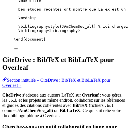
\maketitle
Des études récentes ont montré que LaTeX est un 
\medskip
\bibliographystyle
{JAmChemSoc_all} 
% ici chargez
\bibliography
{bibliography}
\end
{
document
}
CiteDrive : BibTeX et BibLaTeX pour
Overleaf
Section intitulée « CiteDrive : BibTeX et BibLaTeX pour
Overleaf »
CiteDrive
s’adresse aux auteurs LaTeX sur
Overleaf
: vous gérez
les
et les projets au même endroit, collaborez sur les références
.bib
et gardez des citations cohérentes avec
BibTeX
(fichiers
.bst
comme
JAmChemSoc_all
) ou
BibLaTeX
. Ce qui suit relie votre
flux bibliographique à Overleaf.
Cherchez-vous un outil collaboratif en ligne pour