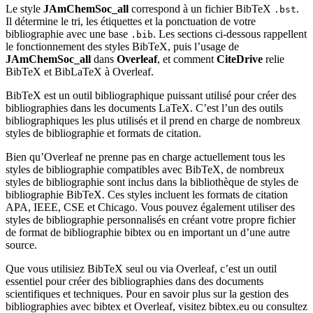
Le style
JAmChemSoc_all
correspond à un fichier BibTeX
.
.bst
Il détermine le tri, les étiquettes et la ponctuation de votre
bibliographie avec une base
. Les sections ci-dessous rappellent
.bib
le fonctionnement des styles BibTeX, puis l’usage de
JAmChemSoc_all
dans
Overleaf
, et comment
CiteDrive
relie
BibTeX et BibLaTeX à Overleaf.
BibTeX est un outil bibliographique puissant utilisé pour créer des
bibliographies dans les documents LaTeX. C’est l’un des outils
bibliographiques les plus utilisés et il prend en charge de nombreux
styles de bibliographie et formats de citation.
Bien qu’Overleaf ne prenne pas en charge actuellement tous les
styles de bibliographie compatibles avec BibTeX, de nombreux
styles de bibliographie sont inclus dans la bibliothèque de styles de
bibliographie BibTeX. Ces styles incluent les formats de citation
APA, IEEE, CSE et Chicago. Vous pouvez également utiliser des
styles de bibliographie personnalisés en créant votre propre fichier
de format de bibliographie bibtex ou en important un d’une autre
source.
Que vous utilisiez BibTeX seul ou via Overleaf, c’est un outil
essentiel pour créer des bibliographies dans des documents
scientifiques et techniques. Pour en savoir plus sur la gestion des
bibliographies avec bibtex et Overleaf, visitez bibtex.eu ou consultez