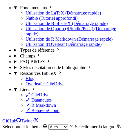
Fondamentaux
Utilisation de LaTeX (Démarrage rapide)
Natbib (Tutoriel approfondi)
Utilisation de BibLaTeX (Démarrage rapide)
Utilisation de Quarto (RStudio/Posit) (Démarrage
rapide)
Utilisation de R Markdown (Démarrage rapide)
Utilisation d'Overleaf (Démarrage rapide)
Types de référence
Champs
FAQ BibTeX
Styles de citation et de bibliographie
Ressources BibTeX
Blog
Overleaf + CiteDrive
Liens
🔗 CiteDrive
🔗 Datanautes
🔗 R Markdown
🔗 BehaviorCloud
GitHub
Twitter
Selectionner le thème
Selectionner la langue