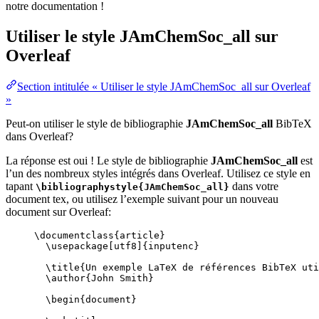
notre documentation !
Utiliser le style
JAmChemSoc_all
sur
Overleaf
Section intitulée « Utiliser le style JAmChemSoc_all sur Overleaf
»
Peut-on utiliser le style de bibliographie
JAmChemSoc_all
BibTeX
dans Overleaf?
La réponse est oui ! Le style de bibliographie
JAmChemSoc_all
est
l’un des nombreux styles intégrés dans Overleaf. Utilisez ce style en
tapant
dans votre
\bibliographystyle{JAmChemSoc_all}
document tex, ou utilisez l’exemple suivant pour un nouveau
document sur Overleaf:
\documentclass
{
article
}
\usepackage
[
utf8
]{
inputenc
}
\title
{Un exemple LaTeX de références BibTeX uti
\author
{John Smith}
\begin
{
document
}