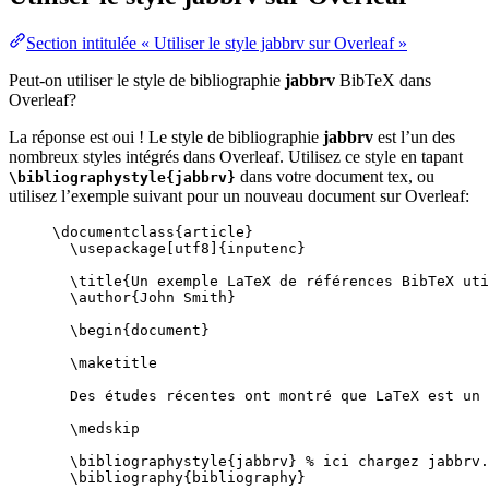
Section intitulée « Utiliser le style jabbrv sur Overleaf »
Peut-on utiliser le style de bibliographie
jabbrv
BibTeX dans
Overleaf?
La réponse est oui ! Le style de bibliographie
jabbrv
est l’un des
nombreux styles intégrés dans Overleaf. Utilisez ce style en tapant
dans votre document tex, ou
\bibliographystyle{jabbrv}
utilisez l’exemple suivant pour un nouveau document sur Overleaf:
\documentclass
{
article
}
\usepackage
[
utf8
]{
inputenc
}
\title
{Un exemple LaTeX de références BibTeX uti
\author
{John Smith}
\begin
{
document
}
\maketitle
Des études récentes ont montré que LaTeX est un 
\medskip
\bibliographystyle
{jabbrv} 
% ici chargez jabbrv.
\bibliography
{bibliography}