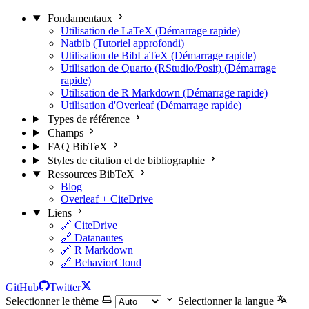
Fondamentaux
Utilisation de LaTeX (Démarrage rapide)
Natbib (Tutoriel approfondi)
Utilisation de BibLaTeX (Démarrage rapide)
Utilisation de Quarto (RStudio/Posit) (Démarrage
rapide)
Utilisation de R Markdown (Démarrage rapide)
Utilisation d'Overleaf (Démarrage rapide)
Types de référence
Champs
FAQ BibTeX
Styles de citation et de bibliographie
Ressources BibTeX
Blog
Overleaf + CiteDrive
Liens
🔗 CiteDrive
🔗 Datanautes
🔗 R Markdown
🔗 BehaviorCloud
GitHub
Twitter
Selectionner le thème
Selectionner la langue