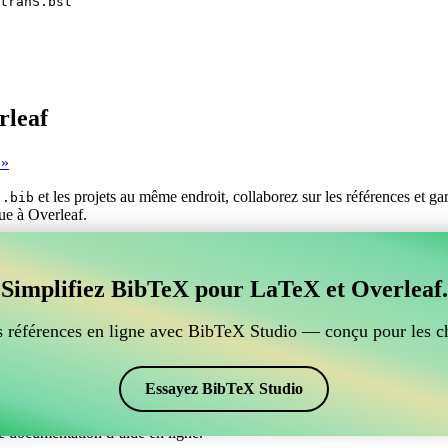
tranS.bst
rleaf
 »
s
et les projets au même endroit, collaborez sur les références et g
.bib
que à Overleaf.
er vos références BibTeX, qui se connecte à Overleaf?
Simplifiez BibTeX pour LaTeX et Overleaf.
ur gérer vos références BibTeX, qui se connecte à Overleaf? »
ces, citations et bibliographie dans Overleaf, CiteDrive pourrait être pa
 références en ligne avec BibTeX Studio — conçu pour les c
ans votre projet Overleaf.
 et des citations dans différents styles, y compris IEEEtranS. Si vous 
Essayez BibTeX Studio
e documentation d’aide en ligne.