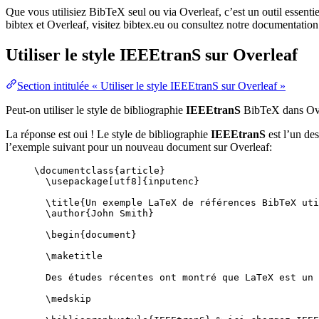
Que vous utilisiez BibTeX seul ou via Overleaf, c’est un outil essenti
bibtex et Overleaf, visitez bibtex.eu ou consultez notre documentation
Utiliser le style
IEEEtranS
sur Overleaf
Section intitulée « Utiliser le style IEEEtranS sur Overleaf »
Peut-on utiliser le style de bibliographie
IEEEtranS
BibTeX dans Ove
La réponse est oui ! Le style de bibliographie
IEEEtranS
est l’un des
l’exemple suivant pour un nouveau document sur Overleaf:
\documentclass
{
article
}
\usepackage
[
utf8
]{
inputenc
}
\title
{Un exemple LaTeX de références BibTeX uti
\author
{John Smith}
\begin
{
document
}
\maketitle
Des études récentes ont montré que LaTeX est un 
\medskip