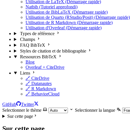
Utilisation de LaTeX (Démarrage rapide)
Natbib (Tutoriel approfondi)
Utilisation de BibLaTeX (Démarrage rapide)
Utilisation de Quarto (RStudio/Posit) (Démarrage rapide)
Utilisation de R Markdown (Démarrage rapide)
Utilisation d'Overleaf (Démarrage rapide)
Types de référence
Champs
FAQ BibTeX
Styles de citation et de bibliographie
Ressources BibTeX
Blog
Overleaf + CiteDrive
Liens
🔗 CiteDrive
🔗 Datanautes
🔗 R Markdown
🔗 BehaviorCloud
GitHub
Twitter
Selectionner le thème
Selectionner la langue
Sur cette page
Sur cette page