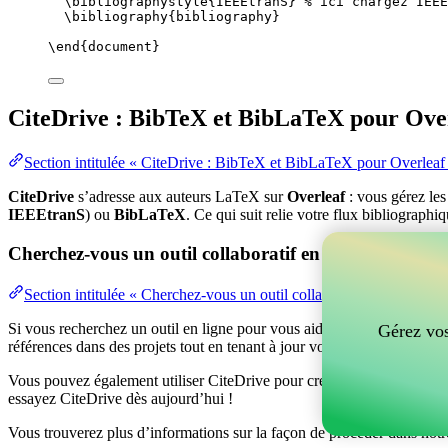
\bibliographystyle
{IEEEtranS} 
% ici chargez IEEE
\bibliography
{bibliography}
\end
{
document
}
CiteDrive : BibTeX et BibLaTeX pour Ove
Section intitulée « CiteDrive : BibTeX et BibLaTeX pour Overleaf
CiteDrive
s’adresse aux auteurs LaTeX sur
Overleaf
: vous gérez le
IEEEtranS
) ou
BibLaTeX
. Ce qui suit relie votre flux bibliographi
Cherchez-vous un outil collaboratif en ligne pour gér
Section intitulée « Cherchez-vous un outil collaboratif en ligne po
Si vous recherchez un outil en ligne pour vous aider à gérer vos référen
Gérez vos
références dans des projets tout en tenant à jour vos entrées BibTeX d
Vous pouvez également utiliser CiteDrive pour créer des bibliographies
essayez CiteDrive dès aujourd’hui !
Vous trouverez plus d’informations sur la façon de procéder dans notr