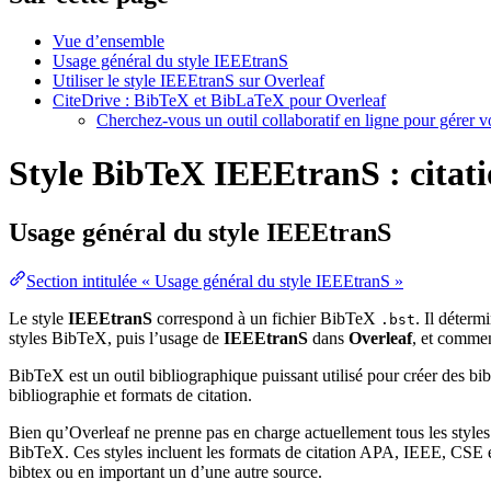
Vue d’ensemble
Usage général du style IEEEtranS
Utiliser le style IEEEtranS sur Overleaf
CiteDrive : BibTeX et BibLaTeX pour Overleaf
Cherchez-vous un outil collaboratif en ligne pour gérer 
Style BibTeX IEEEtranS : citatio
Usage général du style
IEEEtranS
Section intitulée « Usage général du style IEEEtranS »
Le style
IEEEtranS
correspond à un fichier BibTeX
. Il déterm
.bst
styles BibTeX, puis l’usage de
IEEEtranS
dans
Overleaf
, et comme
BibTeX est un outil bibliographique puissant utilisé pour créer des bi
bibliographie et formats de citation.
Bien qu’Overleaf ne prenne pas en charge actuellement tous les styles
BibTeX. Ces styles incluent les formats de citation APA, IEEE, CSE et
bibtex ou en important un d’une autre source.