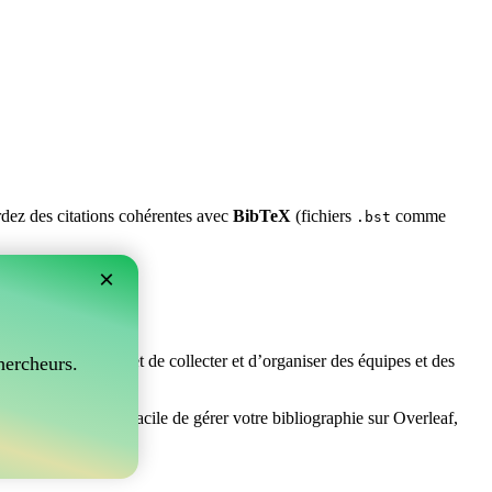
ardez des citations cohérentes avec
BibTeX
(fichiers
comme
.bst
×
rfait ! Il vous permet de collecter et d’organiser des équipes et des
hercheurs.
cherchez un moyen facile de gérer votre bibliographie sur Overleaf,