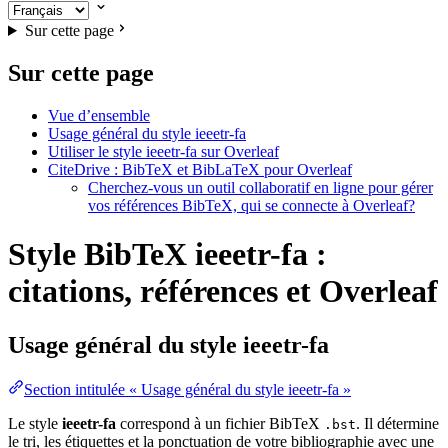
Sur cette page
Sur cette page
Vue d’ensemble
Usage général du style ieeetr-fa
Utiliser le style ieeetr-fa sur Overleaf
CiteDrive : BibTeX et BibLaTeX pour Overleaf
Cherchez-vous un outil collaboratif en ligne pour gérer
vos références BibTeX, qui se connecte à Overleaf?
Style BibTeX ieeetr-fa :
citations, références et Overleaf
Usage général du style
ieeetr-fa
Section intitulée « Usage général du style ieeetr-fa »
Le style
ieeetr-fa
correspond à un fichier BibTeX
. Il détermine
.bst
le tri, les étiquettes et la ponctuation de votre bibliographie avec une