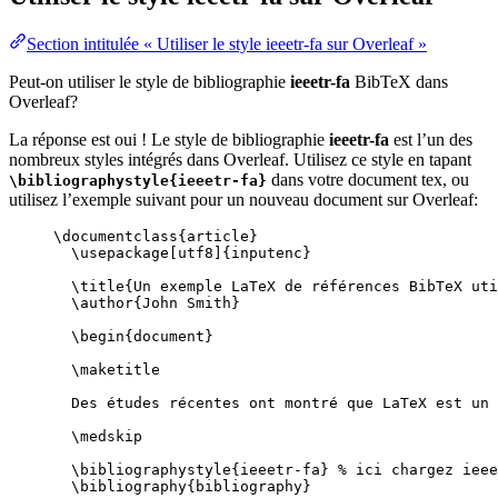
Section intitulée « Utiliser le style ieeetr-fa sur Overleaf »
Peut-on utiliser le style de bibliographie
ieeetr-fa
BibTeX dans
Overleaf?
La réponse est oui ! Le style de bibliographie
ieeetr-fa
est l’un des
nombreux styles intégrés dans Overleaf. Utilisez ce style en tapant
dans votre document tex, ou
\bibliographystyle{ieeetr-fa}
utilisez l’exemple suivant pour un nouveau document sur Overleaf:
\documentclass
{
article
}
\usepackage
[
utf8
]{
inputenc
}
\title
{Un exemple LaTeX de références BibTeX uti
\author
{John Smith}
\begin
{
document
}
\maketitle
Des études récentes ont montré que LaTeX est un 
\medskip
\bibliographystyle
{ieeetr-fa} 
% ici chargez ieee
\bibliography
{bibliography}