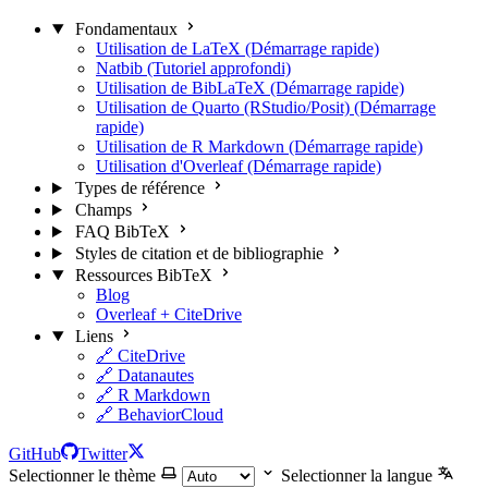
Fondamentaux
Utilisation de LaTeX (Démarrage rapide)
Natbib (Tutoriel approfondi)
Utilisation de BibLaTeX (Démarrage rapide)
Utilisation de Quarto (RStudio/Posit) (Démarrage
rapide)
Utilisation de R Markdown (Démarrage rapide)
Utilisation d'Overleaf (Démarrage rapide)
Types de référence
Champs
FAQ BibTeX
Styles de citation et de bibliographie
Ressources BibTeX
Blog
Overleaf + CiteDrive
Liens
🔗 CiteDrive
🔗 Datanautes
🔗 R Markdown
🔗 BehaviorCloud
GitHub
Twitter
Selectionner le thème
Selectionner la langue