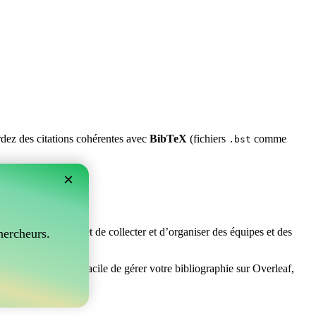
ardez des citations cohérentes avec
BibTeX
(fichiers
comme
.bst
×
rfait ! Il vous permet de collecter et d’organiser des équipes et des
hercheurs.
cherchez un moyen facile de gérer votre bibliographie sur Overleaf,