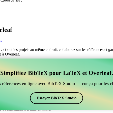
t2008ls.bst
rleaf
 »
s
et les projets au même endroit, collaborez sur les références et g
.bib
ue à Overleaf.
er vos références BibTeX, qui se connecte à Overleaf?
Simplifiez BibTeX pour LaTeX et Overleaf.
ur gérer vos références BibTeX, qui se connecte à Overleaf? »
ces, citations et bibliographie dans Overleaf, CiteDrive pourrait être pa
 références en ligne avec BibTeX Studio — conçu pour les c
ans votre projet Overleaf.
 et des citations dans différents styles, y compris gost2008ls. Si vous 
Essayez BibTeX Studio
e documentation d’aide en ligne.