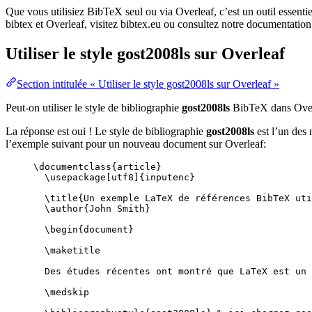
Que vous utilisiez BibTeX seul ou via Overleaf, c’est un outil essenti
bibtex et Overleaf, visitez bibtex.eu ou consultez notre documentation
Utiliser le style
gost2008ls
sur Overleaf
Section intitulée « Utiliser le style gost2008ls sur Overleaf »
Peut-on utiliser le style de bibliographie
gost2008ls
BibTeX dans Over
La réponse est oui ! Le style de bibliographie
gost2008ls
est l’un des 
l’exemple suivant pour un nouveau document sur Overleaf:
\documentclass
{
article
}
\usepackage
[
utf8
]{
inputenc
}
\title
{Un exemple LaTeX de références BibTeX uti
\author
{John Smith}
\begin
{
document
}
\maketitle
Des études récentes ont montré que LaTeX est un 
\medskip