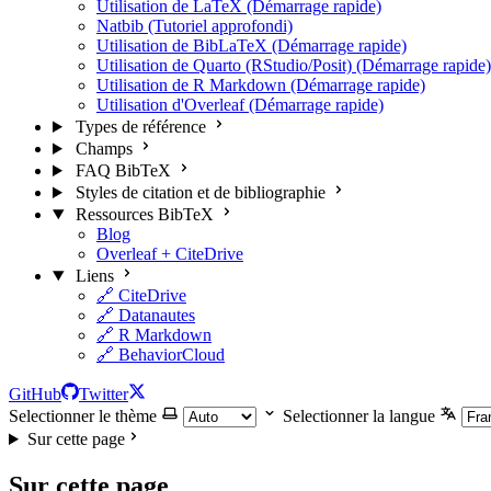
Utilisation de LaTeX (Démarrage rapide)
Natbib (Tutoriel approfondi)
Utilisation de BibLaTeX (Démarrage rapide)
Utilisation de Quarto (RStudio/Posit) (Démarrage rapide)
Utilisation de R Markdown (Démarrage rapide)
Utilisation d'Overleaf (Démarrage rapide)
Types de référence
Champs
FAQ BibTeX
Styles de citation et de bibliographie
Ressources BibTeX
Blog
Overleaf + CiteDrive
Liens
🔗 CiteDrive
🔗 Datanautes
🔗 R Markdown
🔗 BehaviorCloud
GitHub
Twitter
Selectionner le thème
Selectionner la langue
Sur cette page
Sur cette page