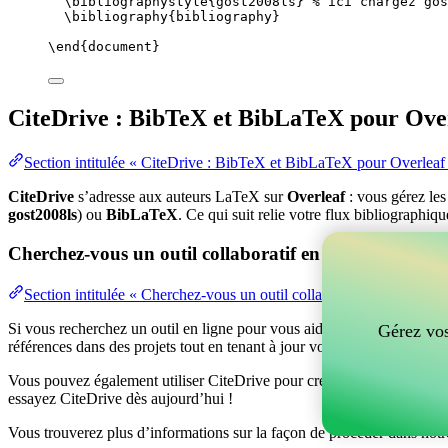
\bibliographystyle
{gost2008ls} 
% ici chargez gos
\bibliography
{bibliography}
\end
{
document
}
CiteDrive : BibTeX et BibLaTeX pour Ove
Section intitulée « CiteDrive : BibTeX et BibLaTeX pour Overleaf
CiteDrive
s’adresse aux auteurs LaTeX sur
Overleaf
: vous gérez le
gost2008ls
) ou
BibLaTeX
. Ce qui suit relie votre flux bibliographiq
Cherchez-vous un outil collaboratif en ligne pour gér
Section intitulée « Cherchez-vous un outil collaboratif en ligne po
Si vous recherchez un outil en ligne pour vous aider à gérer vos référen
Gérez vos
références dans des projets tout en tenant à jour vos entrées BibTeX d
Vous pouvez également utiliser CiteDrive pour créer des bibliographies
essayez CiteDrive dès aujourd’hui !
Vous trouverez plus d’informations sur la façon de procéder dans notr