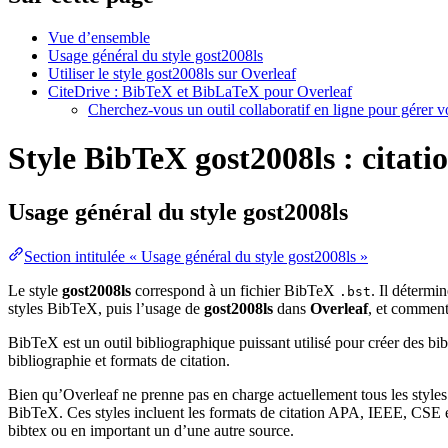
Vue d’ensemble
Usage général du style gost2008ls
Utiliser le style gost2008ls sur Overleaf
CiteDrive : BibTeX et BibLaTeX pour Overleaf
Cherchez-vous un outil collaboratif en ligne pour gérer 
Style BibTeX gost2008ls : citatio
Usage général du style
gost2008ls
Section intitulée « Usage général du style gost2008ls »
Le style
gost2008ls
correspond à un fichier BibTeX
. Il détermi
.bst
styles BibTeX, puis l’usage de
gost2008ls
dans
Overleaf
, et commen
BibTeX est un outil bibliographique puissant utilisé pour créer des bi
bibliographie et formats de citation.
Bien qu’Overleaf ne prenne pas en charge actuellement tous les styles
BibTeX. Ces styles incluent les formats de citation APA, IEEE, CSE et
bibtex ou en important un d’une autre source.