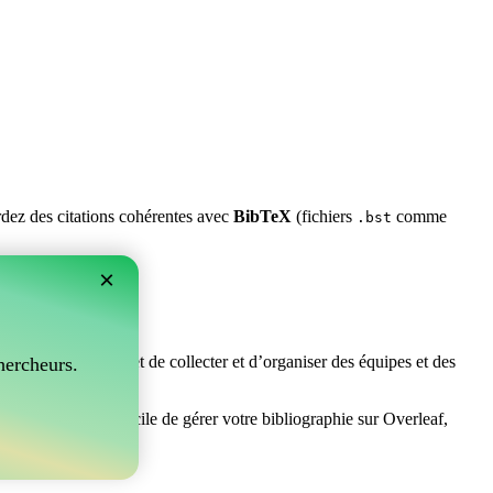
ardez des citations cohérentes avec
BibTeX
(fichiers
comme
.bst
×
rfait ! Il vous permet de collecter et d’organiser des équipes et des
hercheurs.
herchez un moyen facile de gérer votre bibliographie sur Overleaf,