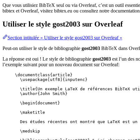
Que vous utilisiez BibTeX seul ou via Overleaf, c’est un outil essenti
bibtex et Overleaf, visitez bibtex.eu ou consultez notre documentation
Utiliser le style
gost2003
sur Overleaf
Section intitulée « Utiliser le style gost2003 sur Overleaf »
Peut-on utiliser le style de bibliographie
gost2003
BibTeX dans Overl
La réponse est oui ! Le style de bibliographie
gost2003
est l’un des n
l’exemple suivant pour un nouveau document sur Overleaf:
\documentclass
{
article
}
\usepackage
[
utf8
]{
inputenc
}
\title
{Un exemple LaTeX de références BibTeX uti
\author
{John Smith}
\begin
{
document
}
\maketitle
Des études récentes ont montré que LaTeX est un 
\medskip