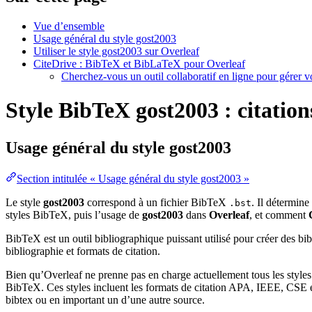
Vue d’ensemble
Usage général du style gost2003
Utiliser le style gost2003 sur Overleaf
CiteDrive : BibTeX et BibLaTeX pour Overleaf
Cherchez-vous un outil collaboratif en ligne pour gérer 
Style BibTeX gost2003 : citation
Usage général du style
gost2003
Section intitulée « Usage général du style gost2003 »
Le style
gost2003
correspond à un fichier BibTeX
. Il détermine
.bst
styles BibTeX, puis l’usage de
gost2003
dans
Overleaf
, et comment
BibTeX est un outil bibliographique puissant utilisé pour créer des bi
bibliographie et formats de citation.
Bien qu’Overleaf ne prenne pas en charge actuellement tous les styles
BibTeX. Ces styles incluent les formats de citation APA, IEEE, CSE et
bibtex ou en important un d’une autre source.