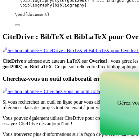
\bibliographystyle
{gost2003} 
% ici chargez gost2
\bibliography
{bibliography}
\end
{
document
}
CiteDrive : BibTeX et BibLaTeX pour Ove
Section intitulée « CiteDrive : BibTeX et BibLaTeX pour Overleaf
CiteDrive
s’adresse aux auteurs LaTeX sur
Overleaf
: vous gérez le
gost2003
) ou
BibLaTeX
. Ce qui suit relie votre flux bibliographique
Cherchez-vous un outil collaboratif en ligne pour gér
Section intitulée « Cherchez-vous un outil collaboratif en ligne po
Si vous recherchez un outil en ligne pour vous aider à gérer vos référen
Gérez vos
références dans des projets tout en tenant à jour vos entrées BibTeX d
Vous pouvez également utiliser CiteDrive pour créer des bibliographies
essayez CiteDrive dès aujourd’hui !
Vous trouverez plus d’informations sur la façon de procéder dans notr