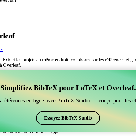
003.bst
rleaf
 »
s
et les projets au même endroit, collaborez sur les références et g
.bib
 à Overleaf.
er vos références BibTeX, qui se connecte à Overleaf?
Simplifiez BibTeX pour LaTeX et Overleaf.
ur gérer vos références BibTeX, qui se connecte à Overleaf? »
ces, citations et bibliographie dans Overleaf, CiteDrive pourrait être pa
 références en ligne avec BibTeX Studio — conçu pour les c
ans votre projet Overleaf.
 et des citations dans différents styles, y compris gost2003. Si vous c
Essayez BibTeX Studio
e documentation d’aide en ligne.