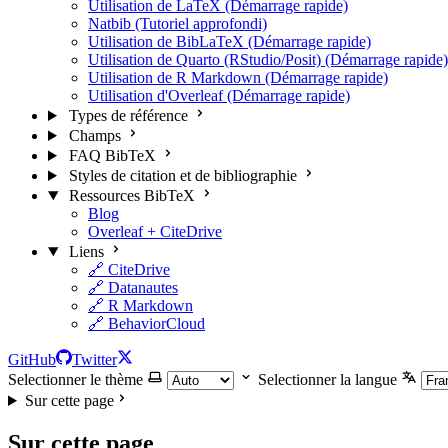
Utilisation de LaTeX (Démarrage rapide)
Natbib (Tutoriel approfondi)
Utilisation de BibLaTeX (Démarrage rapide)
Utilisation de Quarto (RStudio/Posit) (Démarrage rapide)
Utilisation de R Markdown (Démarrage rapide)
Utilisation d'Overleaf (Démarrage rapide)
Types de référence
Champs
FAQ BibTeX
Styles de citation et de bibliographie
Ressources BibTeX
Blog
Overleaf + CiteDrive
Liens
🔗 CiteDrive
🔗 Datanautes
🔗 R Markdown
🔗 BehaviorCloud
GitHub
Twitter
Selectionner le thème
Selectionner la langue
Sur cette page
Sur cette page