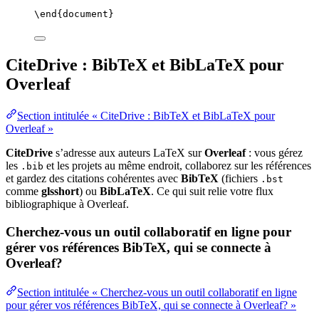
\end
{
document
}
CiteDrive : BibTeX et BibLaTeX pour
Overleaf
Section intitulée « CiteDrive : BibTeX et BibLaTeX pour
Overleaf »
CiteDrive
s’adresse aux auteurs LaTeX sur
Overleaf
: vous gérez
les
et les projets au même endroit, collaborez sur les références
.bib
et gardez des citations cohérentes avec
BibTeX
(fichiers
.bst
comme
glsshort
) ou
BibLaTeX
. Ce qui suit relie votre flux
bibliographique à Overleaf.
Cherchez-vous un outil collaboratif en ligne pour
gérer vos références BibTeX, qui se connecte à
Overleaf?
Section intitulée « Cherchez-vous un outil collaboratif en ligne
pour gérer vos références BibTeX, qui se connecte à Overleaf? »