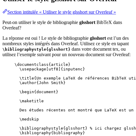
Section intitulée « Utiliser le style glsshort sur Overleaf »
Peut-on utiliser le style de bibliographie
glsshort
BibTeX dans
Overleaf?
La réponse est oui ! Le style de bibliographie
glsshort
est l’un des
nombreux styles intégrés dans Overleaf. Utilisez ce style en tapant
dans votre document tex, ou
\bibliographystyle{glsshort}
utilisez l’exemple suivant pour un nouveau document sur Overleaf:
\documentclass
{
article
}
\usepackage
[
utf8
]{
inputenc
}
\title
{Un exemple LaTeX de références BibTeX uti
\author
{John Smith}
\begin
{
document
}
\maketitle
Des études récentes ont montré que LaTeX est un 
\medskip
\bibliographystyle
{glsshort} 
% ici chargez glssh
\bibliography
{bibliography}