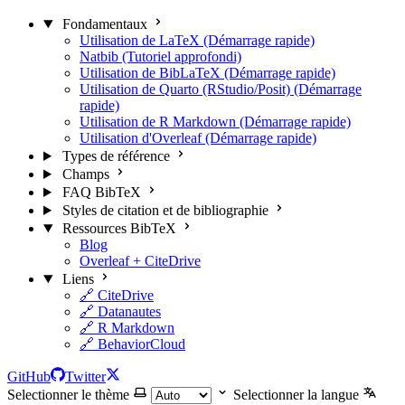
Fondamentaux
Utilisation de LaTeX (Démarrage rapide)
Natbib (Tutoriel approfondi)
Utilisation de BibLaTeX (Démarrage rapide)
Utilisation de Quarto (RStudio/Posit) (Démarrage
rapide)
Utilisation de R Markdown (Démarrage rapide)
Utilisation d'Overleaf (Démarrage rapide)
Types de référence
Champs
FAQ BibTeX
Styles de citation et de bibliographie
Ressources BibTeX
Blog
Overleaf + CiteDrive
Liens
🔗 CiteDrive
🔗 Datanautes
🔗 R Markdown
🔗 BehaviorCloud
GitHub
Twitter
Selectionner le thème
Selectionner la langue