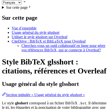
Sur cette page
Sur cette page
Vue d’ensemble
Usage général du style glsshort
Utiliser le style glsshort sur Overleaf
CiteDrive : BibTeX et BibLaTeX pour Overleaf
Cherchez-vous un outil collaboratif en ligne pour gérer
vos références BibTeX, qui se connecte à Overleaf?
Style BibTeX glsshort :
citations, références et Overleaf
Usage général du style
glsshort
Section intitulée « Usage général du style glsshort »
Le style
glsshort
correspond à un fichier BibTeX
. Il détermine
.bst
le tri, les étiquettes et la ponctuation de votre bibliographie avec une