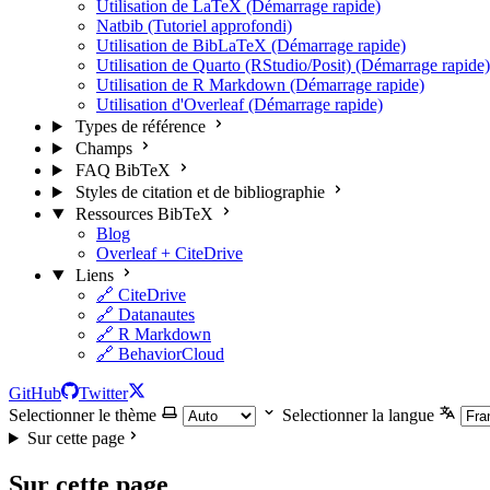
Utilisation de LaTeX (Démarrage rapide)
Natbib (Tutoriel approfondi)
Utilisation de BibLaTeX (Démarrage rapide)
Utilisation de Quarto (RStudio/Posit) (Démarrage rapide)
Utilisation de R Markdown (Démarrage rapide)
Utilisation d'Overleaf (Démarrage rapide)
Types de référence
Champs
FAQ BibTeX
Styles de citation et de bibliographie
Ressources BibTeX
Blog
Overleaf + CiteDrive
Liens
🔗 CiteDrive
🔗 Datanautes
🔗 R Markdown
🔗 BehaviorCloud
GitHub
Twitter
Selectionner le thème
Selectionner la langue
Sur cette page
Sur cette page