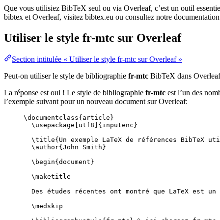
Que vous utilisiez BibTeX seul ou via Overleaf, c’est un outil essenti
bibtex et Overleaf, visitez bibtex.eu ou consultez notre documentation
Utiliser le style
fr-mtc
sur Overleaf
Section intitulée « Utiliser le style fr-mtc sur Overleaf »
Peut-on utiliser le style de bibliographie
fr-mtc
BibTeX dans Overlea
La réponse est oui ! Le style de bibliographie
fr-mtc
est l’un des nomb
l’exemple suivant pour un nouveau document sur Overleaf:
\documentclass
{
article
}
\usepackage
[
utf8
]{
inputenc
}
\title
{Un exemple LaTeX de références BibTeX uti
\author
{John Smith}
\begin
{
document
}
\maketitle
Des études récentes ont montré que LaTeX est un 
\medskip