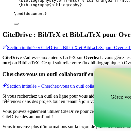
\bibliographystyle
{fr-mtc} 
% ici chargez fr-mtc.
\bibliography
{bibliography}
\end
{
document
}
CiteDrive : BibTeX et BibLaTeX pour Ove
Section intitulée « CiteDrive : BibTeX et BibLaTeX pour Overleaf
CiteDrive
s’adresse aux auteurs LaTeX sur
Overleaf
: vous gérez le
mtc
) ou
BibLaTeX
. Ce qui suit relie votre flux bibliographique à Ove
Cherchez-vous un outil collaboratif en ligne pour gér
Section intitulée « Cherchez-vous un outil collaboratif en ligne po
Si vous recherchez un outil en ligne pour vous aider à gérer vos référen
Gérez vos
références dans des projets tout en tenant à jour vos entrées BibTeX d
Vous pouvez également utiliser CiteDrive pour créer des bibliographies
CiteDrive dès aujourd’hui !
Vous trouverez plus d’informations sur la façon de procéder dans notr