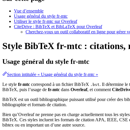
Vue d’ensemble
Usage général du style fr-mtc
Utiliser le style fr-mtc sur Overleaf
CiteDrive : BibTeX et BibLaTeX pour Overleaf
Cherchez-vous un outil collaboratif en ligne pour gérer 
Style BibTeX fr-mtc : citations, 
Usage général du style
fr-mtc
Section intitulée « Usage général du style fr-mtc »
Le style
fr-mtc
correspond à un fichier BibTeX
. Il détermine le
.bst
BibTeX, puis l’usage de
fr-mtc
dans
Overleaf
, et comment
CiteDriv
BibTeX est un outil bibliographique puissant utilisé pour créer des bi
bibliographie et formats de citation.
Bien qu’Overleaf ne prenne pas en charge actuellement tous les styles
BibTeX. Ces styles incluent les formats de citation APA, IEEE, CSE et
bibtex ou en important un d’une autre source.