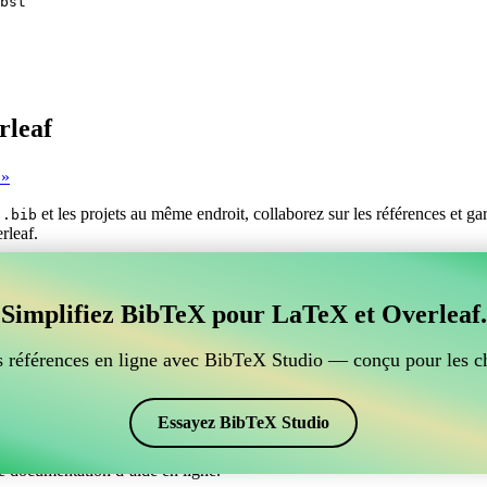
bst
rleaf
 »
s
et les projets au même endroit, collaborez sur les références et g
.bib
rleaf.
er vos références BibTeX, qui se connecte à Overleaf?
Simplifiez BibTeX pour LaTeX et Overleaf.
ur gérer vos références BibTeX, qui se connecte à Overleaf? »
ces, citations et bibliographie dans Overleaf, CiteDrive pourrait être pa
 références en ligne avec BibTeX Studio — conçu pour les c
ans votre projet Overleaf.
 et des citations dans différents styles, y compris fr-mtc. Si vous cher
Essayez BibTeX Studio
e documentation d’aide en ligne.