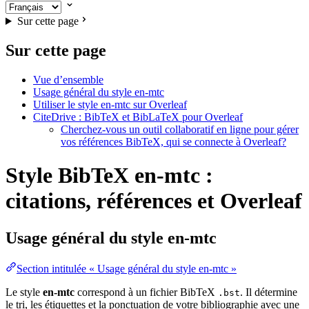
Sur cette page
Sur cette page
Vue d’ensemble
Usage général du style en-mtc
Utiliser le style en-mtc sur Overleaf
CiteDrive : BibTeX et BibLaTeX pour Overleaf
Cherchez-vous un outil collaboratif en ligne pour gérer
vos références BibTeX, qui se connecte à Overleaf?
Style BibTeX en-mtc :
citations, références et Overleaf
Usage général du style
en-mtc
Section intitulée « Usage général du style en-mtc »
Le style
en-mtc
correspond à un fichier BibTeX
. Il détermine
.bst
le tri, les étiquettes et la ponctuation de votre bibliographie avec une