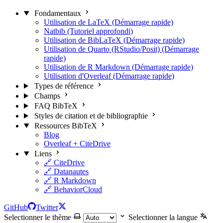
Fondamentaux
Utilisation de LaTeX (Démarrage rapide)
Natbib (Tutoriel approfondi)
Utilisation de BibLaTeX (Démarrage rapide)
Utilisation de Quarto (RStudio/Posit) (Démarrage
rapide)
Utilisation de R Markdown (Démarrage rapide)
Utilisation d'Overleaf (Démarrage rapide)
Types de référence
Champs
FAQ BibTeX
Styles de citation et de bibliographie
Ressources BibTeX
Blog
Overleaf + CiteDrive
Liens
🔗 CiteDrive
🔗 Datanautes
🔗 R Markdown
🔗 BehaviorCloud
GitHub
Twitter
Selectionner le thème
Selectionner la langue