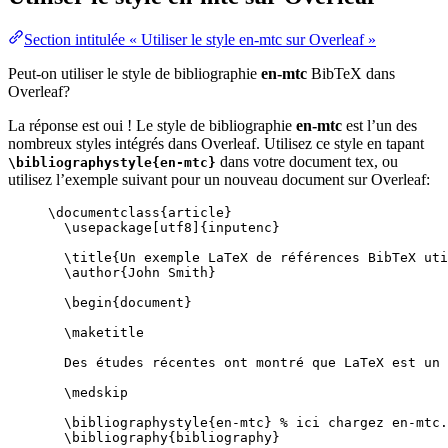
Section intitulée « Utiliser le style en-mtc sur Overleaf »
Peut-on utiliser le style de bibliographie
en-mtc
BibTeX dans
Overleaf?
La réponse est oui ! Le style de bibliographie
en-mtc
est l’un des
nombreux styles intégrés dans Overleaf. Utilisez ce style en tapant
dans votre document tex, ou
\bibliographystyle{en-mtc}
utilisez l’exemple suivant pour un nouveau document sur Overleaf:
\documentclass
{
article
}
\usepackage
[
utf8
]{
inputenc
}
\title
{Un exemple LaTeX de références BibTeX uti
\author
{John Smith}
\begin
{
document
}
\maketitle
Des études récentes ont montré que LaTeX est un 
\medskip
\bibliographystyle
{en-mtc} 
% ici chargez en-mtc.
\bibliography
{bibliography}